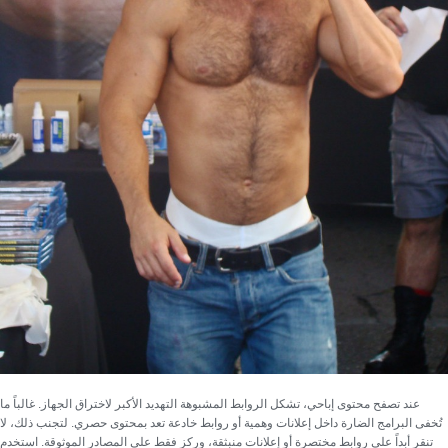
عند تصفح محتوى إباحي، تشكل
الروابط المشبوهة
التهديد الأكبر لاختراق الجهاز. غالباً ما
تُخفى البرامج الضارة داخل إعلانات وهمية أو روابط خادعة تعد بمحتوى حصري. لتجنب ذلك، لا
تنقر أبداً على روابط مختصرة أو إعلانات منبثقة، وركز فقط على المصادر الموثوقة. استخدم