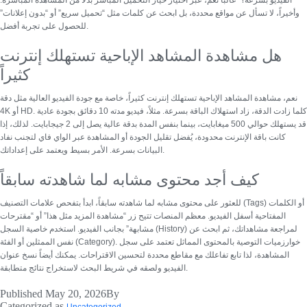
وأخيراً، لا تسأل عن مواقع محددة، بل ابحث عن كلمات مثل “تحميل سريع” أو “بدون إعلانات”
للحصول على تجربة أفضل.
هل مشاهدة المشاهد الإباحية تستهلك إنترنت
كثيراً
نعم، مشاهدة المشاهد الإباحية تستهلك إنترنت كثيراً، خاصة مع
جودة الفيديو العالية
مثل دقة
4K أو HD. كلما زادت الدقة، زاد استهلاك الباقة بسرعة. مثلاً، فيديو مدته 10 دقائق بجودة عادية
قد يستهلك حوالي 500 ميغابايت، بينما بنفس المدة بدقة عالية يصل إلى 2 جيجابايت. لذلك، إذا
كانت باقة الإنترنت محدودة، يُفضل تقليل الجودة أو المشاهدة عبر الواي فاي لتجنب نفاد
البيانات بسرعة. الأمر بسيط ويعتمد على إعداداتك.
كيف أجد محتوى مشابه لما شاهدته سابقاً
للعثور على محتوى مشابه لما شاهدته سابقاً، ابدأ بتفحص علامات التصنيف (Tags) أو الكلمات
المفتاحية أسفل الفيديو. معظم المنصات تتيح زر “مشاهدة المزيد مثل هذا” أو “مقترحات
مشابهة” بجانب الفيديو. استخدم خاصية السجل (History) لمراجعة مشاهداتك، ثم ابحث عن
خوارزميات التوصية بالمحتوى المماثل
تعتمد على سجل
نفس الممثلين أو الفئة (Category).
المشاهدة، لذا تابع تفاعلك مع مقاطع محددة لتحسين الاقتراحات. يمكنك أيضاً نسخ عنوان
الفيديو ولصقه في شريط البحث لاستخراج نتائج متطابقة.
Published
May 20, 2026
By
Categorized as
Uncategorized