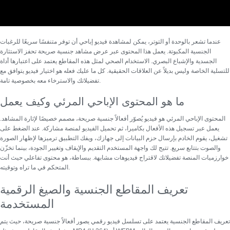
عندما تشعر بالوحدة أو التوتر، يمكن لمشاهدة فيديو إباحي أن توفر متنفسًا سريعًا للرغبات
الجنسية المكبوتة. يعمل هذا المحتوى عبر عرض مشاهد جنسية صريحة تحفز الاستثارة
الجسدية والإشباع البصري.
الاستخدام الصحي لمثل هذه المقاطع
يعتمد على اعتبارها أداة
للتسلية الخاصة وليس بديلاً عن العلاقات الحقيقية. كل ما عليك فعله هو اختيار فيديو يتوافق مع
تفضيلاتك والاسترخاء معه بخصوصية تامة.
ما هو المحتوى الإباحي المرئي وكيف يعمل
المحتوى الإباحي المرئي
هو فيديو يُصوّر أفعالاً جنسية صريحة، مصمم خصيصًا لإثارة المشاهد.
يعمل عبر تسجيل هذه الأفعال بكاميرا، ثم تحميل الفيديو لمنصة مشاركة. عند الضغط على
تشغيل، يقوم الخادم بإرسال حزم البيانات إلى جهازك، ويفك التطبيق ترميزها لإظهار الصورة
والصوت بتتابع سريع. تتيح لك واجهة المستخدم التقديم والإيقاف وتغيير الجودة، بينما تخزّن
خوارزميات المنصة تفضيلاتك لاقتراح فيديوهات مشابهة. ببساطة، هو محتوى تفاعلي حيث أنت
المتحكم في ما تراه وتوقيته.
تعريف المقاطع الجنسية والصيغ الرقمية
المستخدمة
تعريف المقاطع الجنسية يعتمد على تسلسل فيديو رقمي يصور أفعالاً جنسية صريحة، حيث يتم