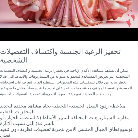
تحفيز الرغبة الجنسية واكتشاف التفضيلات
الشخصية
يمكن أن تساهم مشاهدة الأفلام الإباحية في
تحفيز الرغبة الجنسية واكتشاف التفضيلات
الشخصية
عبر تعريض المستخدم لمجموعة متنوعة من السيناريوهات والأنماط التي قد لا
تخطر بباله. من خلال استكشاف هذه المحتويات، يستطيع الفرد التعرف على استجاباته
الجسدية والنفسية لمواقف معينة، مما يساعده على تحديد ما يثيره فعلياً مقابل ما يبدو غير
جذاب. هذه العملية التقييمية تسمح ببناء خريطة شخصية للتفضيلات الجنسية.
ملاحظة ردود الفعل الجسدية اللحظية تجاه مشاهد محددة لتحديد
المحفزات الفعلية.
مقارنة السيناريوهات المختلفة لتمييز الأنماط (كالسلطة، الحوار، أو
السرعة) التي تسبب الإثارة.
توسيع نطاق الخيال الجنسي الآمن لتجربة تفضيلات نظرية دون تنفيذ
فعلي.