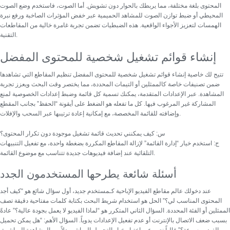
المحتوى بلغة مختلفة، مما يربطك بالحوار دون تشويش. أما الصوت، فاستخدم وضع الصوت
المحيطي أو
ضبط توازن الصوت للمشاهد الحميمية
عبر خفض المؤثرات الصاخبة ورفع نبرة
الهمسات لتعزيز الأجواء الواقعية. هذه الضبطيات تضمن تجربة غامرة خالية من المقاطعات
التقنية.
إنشاء قوائم تشغيل شخصية للمحتوى المفضل
تتيح لك خاصية
إنشاء قوائم تشغيل شخصية للمحتوى المفضل
تنظيم المقاطع التي تشاهدها
ضمن تصنيفات خاصة كالممثلين أو التيمات المحددة، مما يختصر وقت البحث ويعزز تجربة
المشاهدة. عبر الإعدادات المتقدمة، يمكنك تسمية كل قائمة وضبط إعدادات الخصوصية لمنع
المشاركة غير المرغوب فيها. كل ما تفعله هو الضغط على أيقونة “الحفظ” بجانب المقطع
وإضافته للقائمة المخصصة، مع إمكانية إعادة ترتيبها عبر السحب والإفلات.
س: كيف يمكنني تحديث قائمة تشغيل موجودة دون تكرار المحتوى؟
ج: استخدم خيار “إدارة القائمة” لإزالة المقاطع المكررة بضغطة واحدة، مع تفعيل التنبيهات
التلقائية عند إضافة فيديوهات جديدة تتناسب مع موضوع القائمة.
أسئلة شائعة يطرحها المستخدمون الجدد
عند دخولك عالم مقاطع الفيديو الإباحية كـمستخدم جديد، أول سؤال شائع هو “كيف أجد
المحتوى المناسب لي؟” الحل هو استخدام شريط البحث بكتابة كلمات مفتاحية دقيقة تصف
الممثلين أو الفئة المحددة. السؤال الثاني المتكرر هو “لماذا الفيديو لا يعمل بجودة عالية؟” عادةً
بسبب ضعف الاتصال بالإنترنت أو عدم تفعيل الإعدادات يدوياً.
السؤال الأهم: “هل يمكن تحميل
الفيديو بسرعة؟” غالباً نعم، عبر اختيار خيار التحميل المباشر بدلاً من المشاهدة المباشرة.