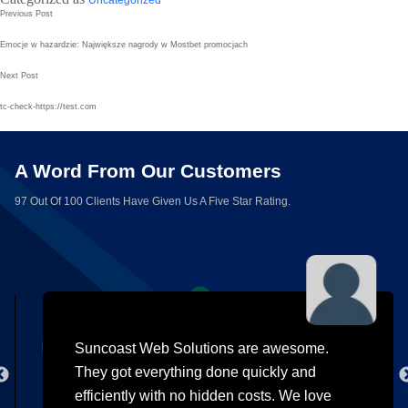
Post
Previous Post
navigation
Emocje w hazardzie: Największe nagrody w Mostbet promocjach
Next Post
tc-check-https://test.com
A Word From Our Customers
97 Out Of 100 Clients Have Given Us A Five Star Rating.
Suncoast Web Solutions are awesome.
They got everything done quickly and
efficiently with no hidden costs. We love