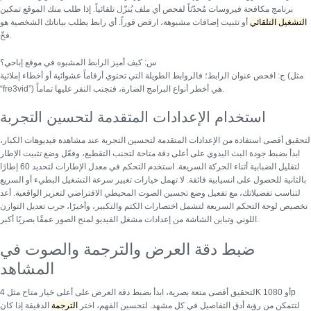
برنامج مكافحة فيروسات مُحدّثاً لفحص أي ملف يُنزّل تلقائياً. إذا طلب منك الموقع تمكين
التشغيل التلقائي
أو تثبيت إضافات مشبوهة، ارفض فوراً. أي رابط يطلب بياناتك الشخصية هو
فخّ.
س: كيف أميز الرابط المشبوه في موقع إباحي؟
ج: افحص عنوان الرابط؛ فالروابط الطويلة التي تحتوي أرقاماً عشوائية أو أخطاء إملائية (مثل
“fre3vid”) هي أخطر أنواع البرامج الضارة، فتجنب النقر عليها تماماً.
استخدام الإعدادات المتقدمة لتحسين التجربة
لتحقيق أقصى استفادة من
الإعدادات المتقدمة لتحسين التجربة
عند مشاهدة فيديوهات الكبار،
ابدأ بضبط جودة البث اليدوي على أعلى دقة متاحة لتجنب التقطيع، وفعّل وضع تثبيت الإطار
لتقليل الضبابية أثناء الحركة السريعة. استخدم التحكم في معدل الإطارات لتحديد 60 إطارًا
بالثانية للحصول على انسيابية فائقة. لا تهمل خيارات تغيير سرعة التشغيل البطيء أو السريع
لتناسب تفضيلاتك، مع تفعيل وضع
تحسين الصوت المحيطي
الافتراضي لتعزيز الواقعية. أعد
تخصيص لوحة التحكم السريعة لتشمل اختصارات الكتم والتكبير، وأخيرًا، جرب تعديل التوازن
اللوني وتباين الشاشة من إعدادات مشغل الفيديو لمنح الصور عمقًا بصريًا أكبر.
ضبط دقة العرض والترجمة والصوت في
المشاهد
لتحقيق أقصى متعة بصرية، ابدأ بضبط دقة العرض على أعلى خيار متاح مثل 4K أو 1080p
لتتمكن من رؤية أدق التفاصيل في كل مشهد. لتحسين الفهم، اختر
الترجمة
الدقيقة إذا كان