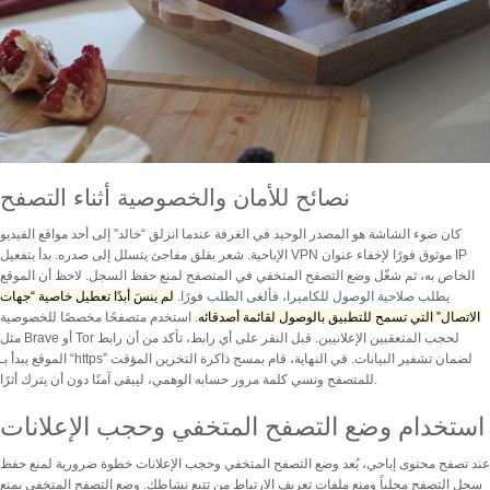
نصائح للأمان والخصوصية أثناء التصفح
كان ضوء الشاشة هو المصدر الوحيد في الغرفة عندما انزلق “خالد” إلى أحد مواقع الفيديو
VPN موثوق
فورًا لإخفاء عنوان IP
الإباحية. شعر بقلق مفاجئ يتسلل إلى صدره. بدأ بتفعيل
الخاص به، ثم شغّل
وضع التصفح المتخفي
في المتصفح لمنع حفظ السجل. لاحظ أن الموقع
يطلب صلاحية الوصول للكاميرا، فألغى الطلب فورًا.
لم ينسَ أبدًا تعطيل خاصية “جهات
الاتصال” التي تسمح للتطبيق بالوصول لقائمة أصدقائه
. استخدم متصفحًا مخصصًا للخصوصية
مثل Brave أو Tor لحجب المتعقبين الإعلانيين. قبل النقر على أي رابط، تأكد من أن رابط
الموقع يبدأ بـ “https” لضمان تشفير البيانات. في النهاية، قام بمسح ذاكرة التخزين المؤقت
للمتصفح ونسي كلمة مرور حسابه الوهمي، ليبقى آمنًا دون أن يترك أثرًا.
استخدام وضع التصفح المتخفي وحجب الإعلانات
عند تصفح محتوى إباحي، يُعد
وضع التصفح المتخفي وحجب الإعلانات
خطوة ضرورية لمنع حفظ
سجل التصفح محلياً ومنع ملفات تعريف الارتباط من تتبع نشاطك. وضع التصفح المتخفي يمنع