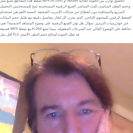
ضغط هذه المقاطع بصيغ مثل MP4 (H.264) أو WEBM لتحقيق توازن بين الجودة العالية
وحجم الملف المناسب للبث المباشر. الصيغ الرقمية المستخدمة تتيح للمستخدمين التحميل
السريع والمشاهدة دون انقطاع عبر شبكات الإنترنت الضعيفة. السمة الأهم هي استخدام
الضغط الرقمي للمحتوى الإباحي
، الذي يخزن كل إطار بتفاصيل دقيقة مع تقليل حجم البيانات
عبر خوارزميات الترميز.
سؤال: هل تؤثر الصيغ الرقمية على وضوح المشاهد الجنسية؟
نعم،
فصيغة MP4 مع ضغط H.264 تحافظ على الوضوح العالي عند السرعات المعقولة، بينما صيغ
أقل مثل FLV قد تقلل الجودة لصالح حجم الملف الأصغر.