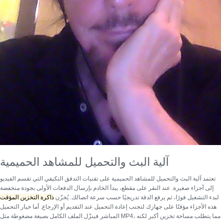
آلية البث والتحميل للمشاهد الحميمية
تعتمد
آلية البث والتحميل للمشاهد الحميمية
على تقنيات التدفق التكيفي التي تقسم الفيديو
إلى أجزاء صغيرة. عند النقر على مقطع، يبدأ الخادم بإرسال الدفعات الأولى بجودة منخفضة
لبدء التشغيل فورًا، ثم يرفع الدقة تدريجيًا حسب سرعة اتصالك. يُخزّن
ذاكرة التخزين المؤقت
هذه الأجزاء مؤقتًا على جهازك لتجنب إعادة التحميل عند التقديم أو الإرجاع. أما خيار التحميل
المباشر فينزّل الملف الكامل بصيغة مضغوطة مثل MP4، مما يتطلب مساحة تخزين أكبر لكنه