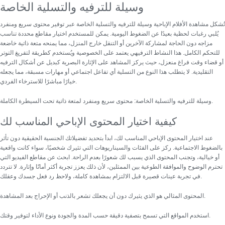
وسيلة للترفيه والتسلية الخاصة
تُشكل مشاهدة الأفلام الإباحية
وسيلة للترفيه والتسلية الخاصة
عبر توفير محتوى سريع ومنفرد
يُلبي رغبات لحظية بعيدًا عن الضغوط اليومية. يمكن للمستخدم اختيار مقاطع محددة تناسب
مزاجه دون الحاجة لمشاركة الآخرين أو التنقل خارج المنزل، مما يمنحه متعة ذاتية خاضعة
للتحكم الكامل. هذا النشاط الترفيهي يعتمد على الخصوصية ويُستخدم كطريقة لتفريغ التوتر
أو قضاء وقت فراغ منعزل، حيث يركز المشاهد على الإثارة البصرية كبديل عن أشكال الترفيه
التقليدية. لا يتطلب هذا النوع من التسلية أي تفاعل اجتماعي أو مهارات مسبقة، مما يجعله
خيارًا مباشرًا للاسترخاء الفردي.
وسيلة للترفيه والتسلية الخاصة: محتوى سريع ومنفرد لمتعة ذاتية تحت السيطرة الكاملة.
كيفية اختيار المحتوى الإباحي المناسب لك
عند اختيار المحتوى الإباحي المناسب لك، ابدأ بتحديد تفضيلاتك الجنسية الحقيقية دون تأثر
بالضغوط الاجتماعية.
ركز على الفئات والسيناريوهات التي تثيرك شخصيًا
، سواء كانت واقعية
أو خيالية، وتجنب المحتوى الذي يسبب لك شعورًا بعدم الراحة. ابحث عن مقاطع الفيديو التي
تحترم الوضوح والموافقة الطوعية بين الممثلين، لأن ذلك يعزز تجربة أكثر أمانًا وإثارة. لا تتردد
في تجربة عينات قصيرة قبل الالتزام بمشاهدة كاملة، ولاحظ رد فعل جسدك وعقلك.
المحتوى المثالي هو الذي يثيرك دون أن يجعلك تشعر بالذنب أو الإحراج بعد المشاهدة.
استخدم المواقع التي تسمح بتصفية دقيقة حسب المدة والجودة ونوع الأداء لتوفير وقتك.