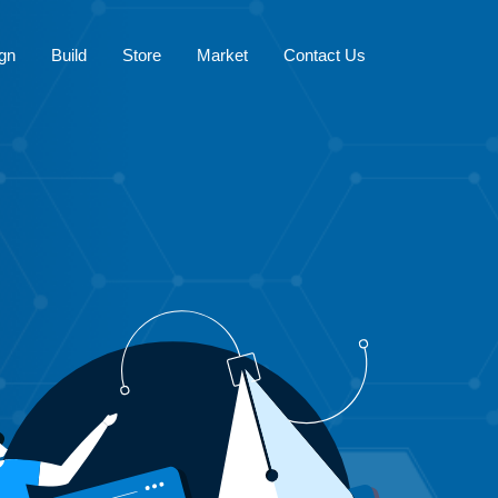
gn
Build
Store
Market
Contact Us