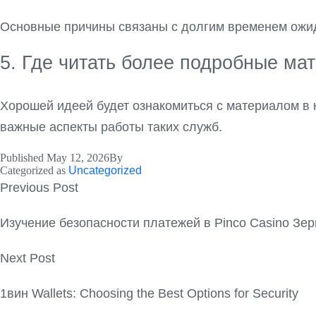
Основные причины связаны с долгим временем ожид
5. Где читать более подробные ма
Хорошей идеей будет ознакомиться с материалом в 
важные аспекты работы таких служб.
Published
May 12, 2026
By
Categorized as
Uncategorized
Post
Previous Post
navigation
Изучение безопасности платежей в Pinco Casino Зе
Next Post
1вин Wallets: Choosing the Best Options for Security