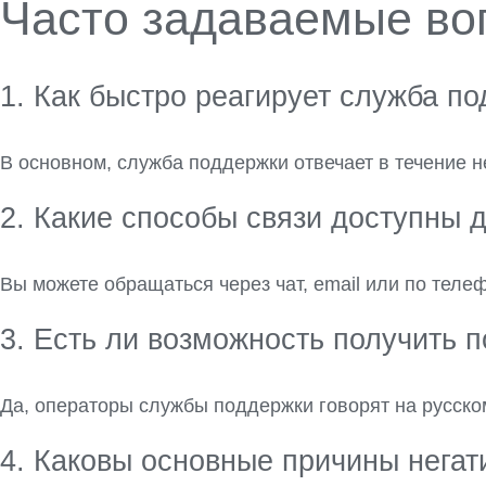
Часто задаваемые во
1. Как быстро реагирует служба п
В основном, служба поддержки отвечает в течение н
2. Какие способы связи доступны 
Вы можете обращаться через чат, email или по теле
3. Есть ли возможность получить 
Да, операторы службы поддержки говорят на русско
4. Каковы основные причины негат