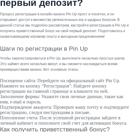
первый депозит?
Процесс регистрации в онлайн-казино Pin Up прост и понятен, и он
открывает доступ к множеству увлекательных игр и щедрых бонусов. В
данной статье мы подробно рассмотрим, как пройти регистрацию в Pin Up и
получить приветственный бонус на свой первый депозит. Подготовьтесь к
захватывающему игровому опыту и выгодным предложениям!
Шаги по регистрации в Pin Up
Чтобы зарегистрироваться в Pin Up, выполните несколько простых шагов.
Это займет всего несколько минут, и вы сможете наслаждаться всеми
преимуществами казино. Вот основные этапы:
Посещение сайта:
Перейдите на официальный сайт Pin Up.
Нажмите на кнопку “Регистрация”:
Найдите кнопку
регистрации на главной странице и кликните по ней.
Заполнение формы:
Укажите свои личные данные, такие как
имя, e-mail и пароль.
Подтверждение аккаунта:
Проверьте вашу почту и подтвердите
регистрацию, следуя инструкциям в письме.
Пополнение счета:
После успешной регистрации зайдите в
личный кабинет и пополните свой счет для активации бонуса.
Как получить приветственный бонус?