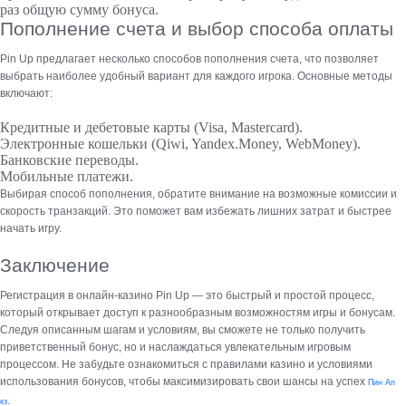
раз общую сумму бонуса.
Пополнение счета и выбор способа оплаты
Pin Up предлагает несколько способов пополнения счета, что позволяет
выбрать наиболее удобный вариант для каждого игрока. Основные методы
включают:
Кредитные и дебетовые карты (Visa, Mastercard).
Электронные кошельки (Qiwi, Yandex.Money, WebMoney).
Банковские переводы.
Мобильные платежи.
Выбирая способ пополнения, обратите внимание на возможные комиссии и
скорость транзакций. Это поможет вам избежать лишних затрат и быстрее
начать игру.
Заключение
Регистрация в онлайн-казино Pin Up — это быстрый и простой процесс,
который открывает доступ к разнообразным возможностям игры и бонусам.
Следуя описанным шагам и условиям, вы сможете не только получить
приветственный бонус, но и наслаждаться увлекательным игровым
процессом. Не забудьте ознакомиться с правилами казино и условиями
использования бонусов, чтобы максимизировать свои шансы на успех
Пин Ап
.
кз