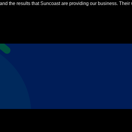
 and the results that Suncoast are providing our business. Their