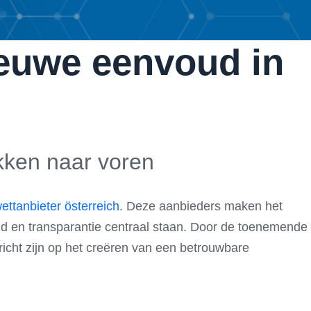
ieuwe eenvoud in
kken naar voren
ettanbieter österreich
. Deze aanbieders maken het
eid en transparantie centraal staan. Door de toenemende
ericht zijn op het creëren van een betrouwbare