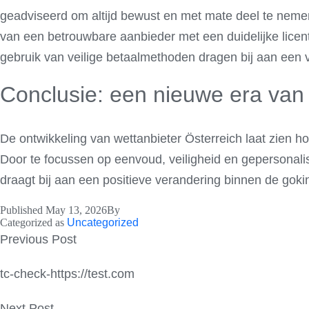
geadviseerd om altijd bewust en met mate deel te nemen
van een betrouwbare aanbieder met een duidelijke licen
gebruik van veilige betaalmethoden dragen bij aan een
Conclusie: een nieuwe era van 
De ontwikkeling van wettanbieter Österreich laat zien h
Door te focussen op eenvoud, veiligheid en gepersonali
draagt bij aan een positieve verandering binnen de goki
Published
May 13, 2026
By
Categorized as
Uncategorized
Post
Previous Post
navigation
tc-check-https://test.com
Next Post