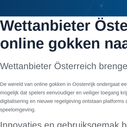
Wettanbieter Öst
online gokken na
Wettanbieter Österreich breng
De wereld van online gokken in Oostenrijk ondergaat ee
mogelijk dat spelers eenvoudiger en veiliger toegang kr
digitalisering en nieuwe regelgeving ontstaan platforms 
speelomgeving.
Innovaties en gebruiksgemak bi