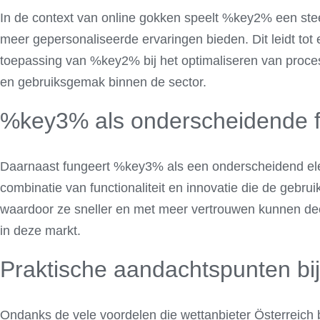
In de context van online gokken speelt %key2% een stee
meer gepersonaliseerde ervaringen bieden. Dit leidt tot
toepassing van %key2% bij het optimaliseren van process
en gebruiksgemak binnen de sector.
%key3% als onderscheidende f
Daarnaast fungeert %key3% als een onderscheidend elem
combinatie van functionaliteit en innovatie die de gebru
waardoor ze sneller en met meer vertrouwen kunnen dee
in deze markt.
Praktische aandachtspunten bij
Ondanks de vele voordelen die wettanbieter Österreich 