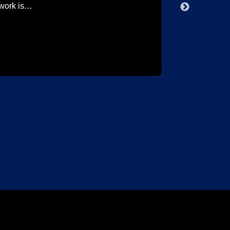
 work is…
Suncoast 
Andrew