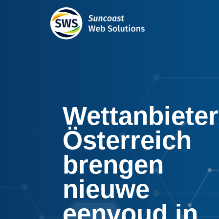
Wettanbieter
Österreich
brengen
nieuwe
eenvoud in