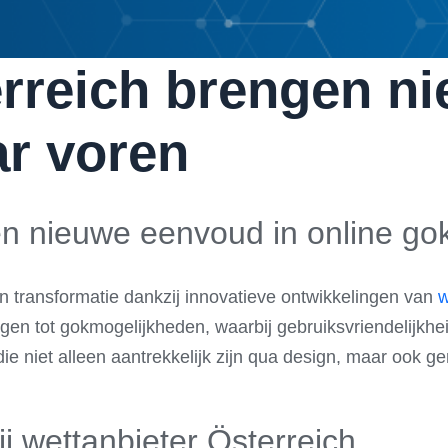
erreich brengen n
ar voren
en nieuwe eenvoud in online go
n transformatie dankzij innovatieve ontwikkelingen van
w
ijgen tot gokmogelijkheden, waarbij gebruiksvriendelijkh
die niet alleen aantrekkelijk zijn qua design, maar ook g
j wettanbieter Österreich