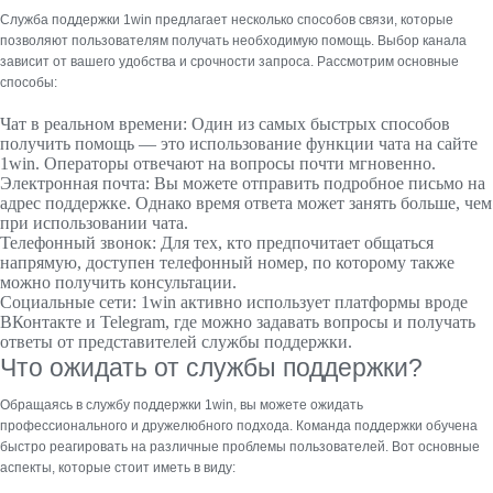
Служба поддержки 1win предлагает несколько способов связи, которые
позволяют пользователям получать необходимую помощь. Выбор канала
зависит от вашего удобства и срочности запроса. Рассмотрим основные
способы:
Чат в реальном времени:
Один из самых быстрых способов
получить помощь — это использование функции чата на сайте
1win. Операторы отвечают на вопросы почти мгновенно.
Электронная почта:
Вы можете отправить подробное письмо на
адрес поддержке. Однако время ответа может занять больше, чем
при использовании чата.
Телефонный звонок:
Для тех, кто предпочитает общаться
напрямую, доступен телефонный номер, по которому также
можно получить консультации.
Социальные сети:
1win активно использует платформы вроде
ВКонтакте и Telegram, где можно задавать вопросы и получать
ответы от представителей службы поддержки.
Что ожидать от службы поддержки?
Обращаясь в службу поддержки 1win, вы можете ожидать
профессионального и дружелюбного подхода. Команда поддержки обучена
быстро реагировать на различные проблемы пользователей. Вот основные
аспекты, которые стоит иметь в виду: