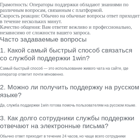
Грамотность:
Операторы поддержки обладают знаниями по
различным вопросам, связанным с платформой.
Скорость реакции:
Обычно на обычные вопросы ответ приходит
в течение нескольких минут.
Качество общения:
Вам ответят вежливо и профессионально,
независимо от сложности вашего запроса.
Часто задаваемые вопросы
1. Какой самый быстрый способ связаться
со службой поддержки 1win?
Самый быстрый способ — это использование живого чата на сайте, где
оператор ответит почти мгновенно.
2. Можно ли получить поддержку на русском
языке?
Да, служба поддержки 1win готова помочь пользователям на русском языке.
3. Как долго сотрудники службы поддержки
отвечают на электронные письма?
Обычно ответ приходит в течение 24 часов, но чаще всего сотрудники