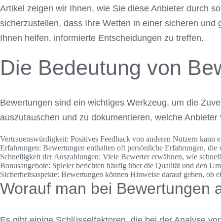
Artikel zeigen wir Ihnen, wie Sie diese Anbieter durch 
sicherzustellen, dass Ihre Wetten in einer sicheren u
Ihnen helfen, informierte Entscheidungen zu treffen.
Die Bedeutung von Bew
Bewertungen sind ein wichtiges Werkzeug, um die Zuverl
auszutauschen und zu dokumentieren, welche Anbieter ve
Vertrauenswürdigkeit:
Positives Feedback von anderen Nutzern kann ein 
Erfahrungen:
Bewertungen enthalten oft persönliche Erfahrungen, die
Schnelligkeit der Auszahlungen:
Viele Bewerter erwähnen, wie schnell
Bonusangebote:
Spieler berichten häufig über die Qualität und den U
Sicherheitsaspekte:
Bewertungen können Hinweise darauf geben, ob ein A
Worauf man bei Bewertungen ac
Es gibt einige Schlüsselfaktoren, die bei der Analyse vo