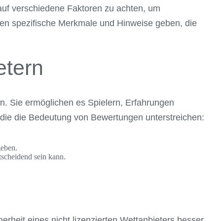
, auf verschiedene Faktoren zu achten, um
hnen spezifische Merkmale und Hinweise geben, die
etern
n. Sie ermöglichen es Spielern, Erfahrungen
 die die Bedeutung von Bewertungen unterstreichen:
geben.
tscheidend sein kann.
erheit eines nicht lizenzierten Wettanbieters besser