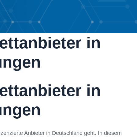
ettanbieter in
ungen
ettanbieter in
ungen
enzierte Anbieter in Deutschland geht. In diesem