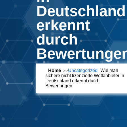
Deutschland
erkennt
durch
Bewertunge
Home
Uncategorized
Wie man
sichere nicht lizenzierte Wettanbieter in
Deutschland erkennt durch
Bewertungen