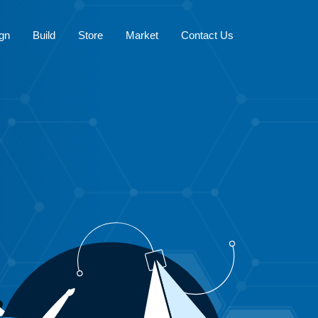
gn
Build
Store
Market
Contact Us