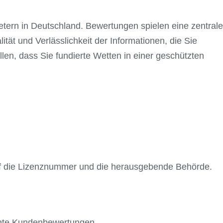
ietern in Deutschland. Bewertungen spielen eine zentrale
ität und Verlässlichkeit der Informationen, die Sie
en, dass Sie fundierte Wetten in einer geschützten
 auf die Lizenznummer und die herausgebende Behörde.
chte Kundenbewertungen.