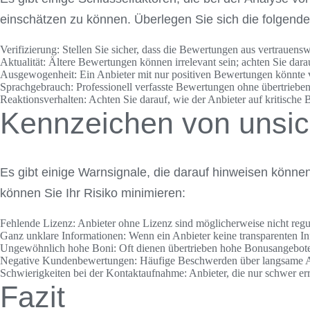
einschätzen zu können. Überlegen Sie sich die folgend
Verifizierung:
Stellen Sie sicher, dass die Bewertungen aus vertrauens
Aktualität:
Ältere Bewertungen können irrelevant sein; achten Sie darau
Ausgewogenheit:
Ein Anbieter mit nur positiven Bewertungen könnte 
Sprachgebrauch:
Professionell verfasste Bewertungen ohne übertrieben
Reaktionsverhalten:
Achten Sie darauf, wie der Anbieter auf kritische
Kennzeichen von unsic
Es gibt einige Warnsignale, die darauf hinweisen könne
können Sie Ihr Risiko minimieren:
Fehlende Lizenz:
Anbieter ohne Lizenz sind möglicherweise nicht regul
Ganz unklare Informationen:
Wenn ein Anbieter keine transparenten Inf
Ungewöhnlich hohe Boni:
Oft dienen übertrieben hohe Bonusangebote
Negative Kundenbewertungen:
Häufige Beschwerden über langsame Au
Schwierigkeiten bei der Kontaktaufnahme:
Anbieter, die nur schwer err
Fazit