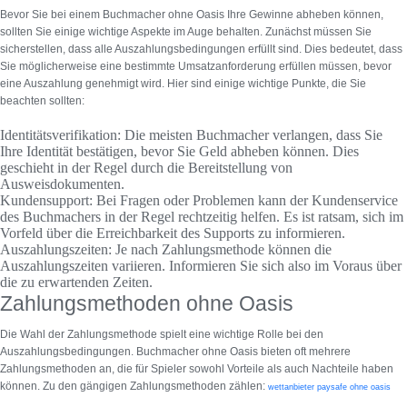
Bevor Sie bei einem Buchmacher ohne Oasis Ihre Gewinne abheben können,
sollten Sie einige wichtige Aspekte im Auge behalten. Zunächst müssen Sie
sicherstellen, dass alle Auszahlungsbedingungen erfüllt sind. Dies bedeutet, dass
Sie möglicherweise eine bestimmte Umsatzanforderung erfüllen müssen, bevor
eine Auszahlung genehmigt wird. Hier sind einige wichtige Punkte, die Sie
beachten sollten:
Identitätsverifikation:
Die meisten Buchmacher verlangen, dass Sie
Ihre Identität bestätigen, bevor Sie Geld abheben können. Dies
geschieht in der Regel durch die Bereitstellung von
Ausweisdokumenten.
Kundensupport:
Bei Fragen oder Problemen kann der Kundenservice
des Buchmachers in der Regel rechtzeitig helfen. Es ist ratsam, sich im
Vorfeld über die Erreichbarkeit des Supports zu informieren.
Auszahlungszeiten:
Je nach Zahlungsmethode können die
Auszahlungszeiten variieren. Informieren Sie sich also im Voraus über
die zu erwartenden Zeiten.
Zahlungsmethoden ohne Oasis
Die Wahl der Zahlungsmethode spielt eine wichtige Rolle bei den
Auszahlungsbedingungen. Buchmacher ohne Oasis bieten oft mehrere
Zahlungsmethoden an, die für Spieler sowohl Vorteile als auch Nachteile haben
können. Zu den gängigen Zahlungsmethoden zählen:
wettanbieter paysafe ohne oasis