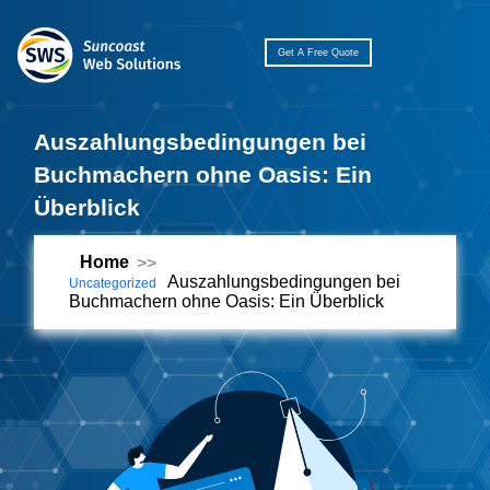
Get A Free Quote
Auszahlungsbedingungen bei
Buchmachern ohne Oasis: Ein
Überblick
Home
Auszahlungsbedingungen bei
Uncategorized
Buchmachern ohne Oasis: Ein Überblick