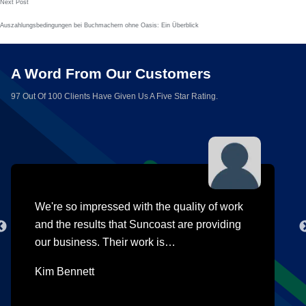
Next Post
Auszahlungsbedingungen bei Buchmachern ohne Oasis: Ein Überblick
A Word From Our Customers
97 Out Of 100 Clients Have Given Us A Five Star Rating.
We're so impressed with the quality of work
and the results that Suncoast are providing
our business. Their work is…
Kim Bennett