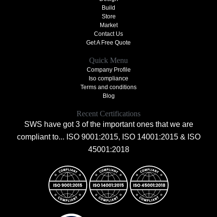
Build
Store
Market
Contact Us
Get A Free Quote
Quick Menu
Company Profile
Iso compliance
Terms and conditions
Blog
Recent Certifications
SWS have got 3 of the important ones that we are
compliant to... ISO 9001:2015, ISO 14001:2015 & ISO
45001:2018