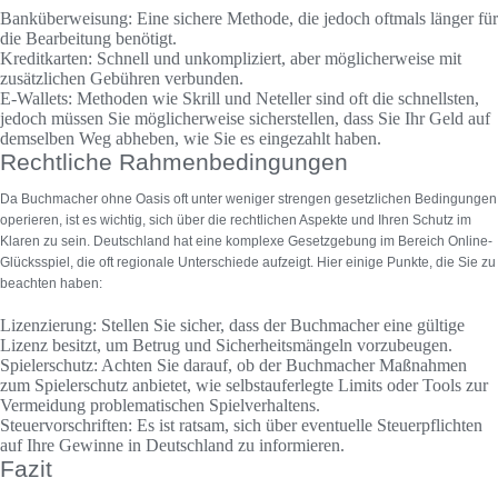
Banküberweisung:
Eine sichere Methode, die jedoch oftmals länger für
die Bearbeitung benötigt.
Kreditkarten:
Schnell und unkompliziert, aber möglicherweise mit
zusätzlichen Gebühren verbunden.
E-Wallets:
Methoden wie Skrill und Neteller sind oft die schnellsten,
jedoch müssen Sie möglicherweise sicherstellen, dass Sie Ihr Geld auf
demselben Weg abheben, wie Sie es eingezahlt haben.
Rechtliche Rahmenbedingungen
Da Buchmacher ohne Oasis oft unter weniger strengen gesetzlichen Bedingungen
operieren, ist es wichtig, sich über die rechtlichen Aspekte und Ihren Schutz im
Klaren zu sein. Deutschland hat eine komplexe Gesetzgebung im Bereich Online-
Glücksspiel, die oft regionale Unterschiede aufzeigt. Hier einige Punkte, die Sie zu
beachten haben:
Lizenzierung:
Stellen Sie sicher, dass der Buchmacher eine gültige
Lizenz besitzt, um Betrug und Sicherheitsmängeln vorzubeugen.
Spielerschutz:
Achten Sie darauf, ob der Buchmacher Maßnahmen
zum Spielerschutz anbietet, wie selbstauferlegte Limits oder Tools zur
Vermeidung problematischen Spielverhaltens.
Steuervorschriften:
Es ist ratsam, sich über eventuelle Steuerpflichten
auf Ihre Gewinne in Deutschland zu informieren.
Fazit