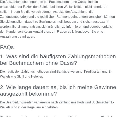
Die Auszahlungsbedingungen bei Buchmachern ohne Oasis sind ein
entscheidender Faktor, den Spieler bei ihren Wettaktivitäten nicht ignorieren
sollten. Indem Sie die verschiedenen Aspekte der Auszahlung, die
Zahlungsmethoden und die rechtlichen Rahmenbedingungen verstehen, können
Sie sicherstellen, dass Ihre Gewinne schnell, bequem und sicher ausgezahlt
werden. Es ist immer ratsam, sich gründlich zu informieren und gegebenenfalls
den Kundenservice zu kontaktieren, um Fragen zu klären, bevor Sie eine
Auszahlung beantragen.
FAQs
1. Was sind die häufigsten Zahlungsmethoden
bei Buchmachern ohne Oasis?
Die häufigsten Zahlungsmethoden sind Banküberweisung, Kreditkarten und E-
Wallets wie Skrill und Neteller.
2. Wie lange dauert es, bis ich meine Gewinne
ausgezahlt bekomme?
Die Bearbeitungszeiten variieren je nach Zahlungsmethode und Buchmacher. E-
Wallets sind in der Regel am schnellsten.