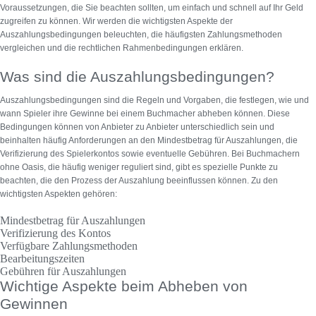
Voraussetzungen, die Sie beachten sollten, um einfach und schnell auf Ihr Geld
zugreifen zu können. Wir werden die wichtigsten Aspekte der
Auszahlungsbedingungen beleuchten, die häufigsten Zahlungsmethoden
vergleichen und die rechtlichen Rahmenbedingungen erklären.
Was sind die Auszahlungsbedingungen?
Auszahlungsbedingungen sind die Regeln und Vorgaben, die festlegen, wie und
wann Spieler ihre Gewinne bei einem Buchmacher abheben können. Diese
Bedingungen können von Anbieter zu Anbieter unterschiedlich sein und
beinhalten häufig Anforderungen an den Mindestbetrag für Auszahlungen, die
Verifizierung des Spielerkontos sowie eventuelle Gebühren. Bei Buchmachern
ohne Oasis, die häufig weniger reguliert sind, gibt es spezielle Punkte zu
beachten, die den Prozess der Auszahlung beeinflussen können. Zu den
wichtigsten Aspekten gehören:
Mindestbetrag für Auszahlungen
Verifizierung des Kontos
Verfügbare Zahlungsmethoden
Bearbeitungszeiten
Gebühren für Auszahlungen
Wichtige Aspekte beim Abheben von
Gewinnen