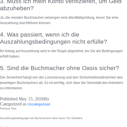
3. Muss ich mein Konto verifizieren, um Geld
abzuheben?
Ja, die meisten Buchmacher verlangen eine Identitätsprüfung, bevor Sie eine
Auszahlung durchführen können.
4. Was passiert, wenn ich die
Auszahlungsbedingungen nicht erfülle?
Ihr Antrag auf Auszahlung wird in der Regel abgelehnt, bis Sie die Bedingungen
erfüllt haben.
5. Sind die Buchmacher ohne Oasis sicher?
Die Sicherheit hängt von der Lizenzierung und den Sicherheitsmaßnahmen des
jeweiligen Buchmachers ab. Es ist wichtig, sich über die Seriosität des Anbieters
zu informieren.
Published
May 15, 2026
By
Categorized as
Uncategorized
Post
Previous Post
navigation
Auszahlungsbedingungen bei Buchmachern ohne Oasis: Ein Überblick