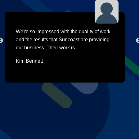
We're so impressed with the quality of work
and the results that Suncoast are providing
our business. Their work is…
Kim Bennett