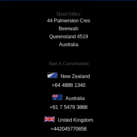
Head Office
44 Palmerston Cres
Beerwah
Queensland 4519
Australia
Start A Conversation
New Zealand
+64 4888 1340
Australia
+61 7 5479 3888
United Kingdom
+442045770658