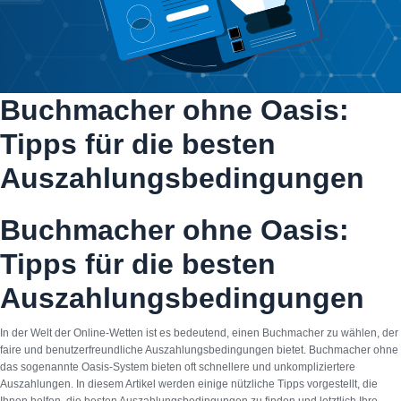
Buchmacher ohne Oasis:
Tipps für die besten
Auszahlungsbedingungen
Buchmacher ohne Oasis:
Tipps für die besten
Auszahlungsbedingungen
In der Welt der Online-Wetten ist es bedeutend, einen Buchmacher zu wählen, der
faire und benutzerfreundliche Auszahlungsbedingungen bietet. Buchmacher ohne
das sogenannte Oasis-System bieten oft schnellere und unkompliziertere
Auszahlungen. In diesem Artikel werden einige nützliche Tipps vorgestellt, die
Ihnen helfen, die besten Auszahlungsbedingungen zu finden und letztlich Ihre