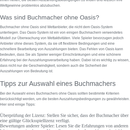
Wettgewinne problemlos abzubuchen.
Was sind Buchmacher ohne Oasis?
Buchmacher ohne Oasis sind Wettanbieter, die nicht dem Oasis-System
unterliegen. Das Oasis-System ist ein von einigen Buchmachern verwendetes
Modell zur Überwachung von Wettaktivitäten. Viele Spieler bevorzugen jedoch
Anbieter ohne dieses System, da sie oft flexiblere Bedingungen und eine
schnellere Bearbeitung von Auszahlungen bieten. Das Fehlen von Oasis kann
bedeuten, dass Sie als Spieler weniger Einschränkungen und eine schönere
Erfahrung bei der Auszahlungsverarbeitung haben. Dabei ist es wichtig zu wissen,
dass nicht nur die Geschwindigkeit, sondern auch die Sicherheit der
Auszahlungen von Bedeutung ist.
Tipps zur Auswahl eines Buchmachers
Bei der Auswahl eines Buchmachers ohne Oasis sollten bestimmte Kriterien
berücksichtigt werden, um die besten Auszahlungsbedingungen zu gewährleisten.
Hier sind einige Tipps:
Überprüfung der Lizenz:
Stellen Sie sicher, dass der Buchmacher über
eine gültige Glücksspiellizenz verfügt.
Bewertungen anderer Spieler:
Lesen Sie die Erfahrungen von anderen