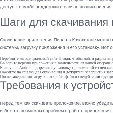
доступ к службе поддержки в случае возникновения
Шаги для скачивания
Скачивание приложения Пинап в Казахстане можно о
системы, загрузку приложения и его установку. Вот
Перейдите на официальный сайт Пинап, чтобы найти раздел заг
Выберите версию приложения в зависимости от вашей операцио
Если у вас Android, разрешите установку приложений из неизве
Нажмите на ссылку для скачивания и дождитесь завершения загр
После завершения загрузки откройте файл и следуйте инструкци
Требования к устройс
Перед тем как скачивать приложение, важно убедить
избежать возможных проблем в работе приложения.