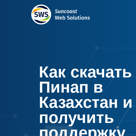
Как скачать
Пинап в
Казахстан и
получить
поддержку