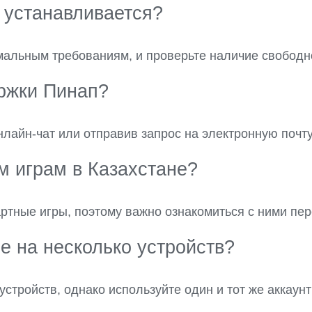
е устанавливается?
имальным требованиям, и проверьте наличие свободн
ержки Пинап?
лайн-чат или отправив запрос на электронную почту
м играм в Казахстане?
ртные игры, поэтому важно ознакомиться с ними пе
е на несколько устройств?
устройств, однако используйте один и тот же аккаун