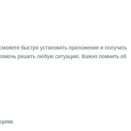
сможете быстро установить приложение и получать
 помочь решить любую ситуацию. Важно помнить об
кциям.