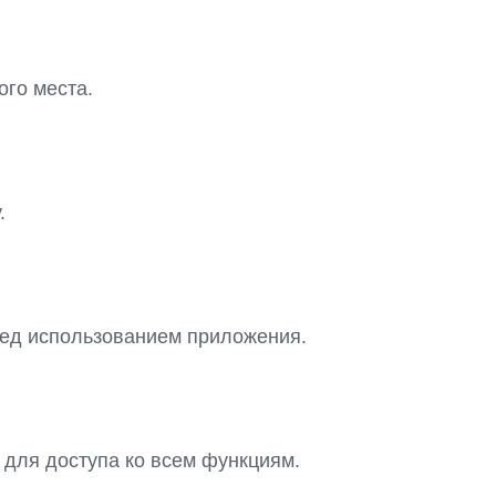
ого места.
.
ред использованием приложения.
т для доступа ко всем функциям.