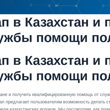
ап в Казахстан и
лужбы помощи по
ап в Казахстан и
лужбы помощи по
тане и получить квалифицированную помощь от служб
 предлагает пользователям возможность делать став
ди казахстанских игроков. Мы рассмотрим, как прав