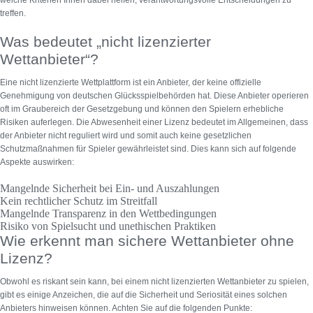
treffen.
Was bedeutet „nicht lizenzierter
Wettanbieter“?
Eine nicht lizenzierte Wettplattform ist ein Anbieter, der keine offizielle
Genehmigung von deutschen Glücksspielbehörden hat. Diese Anbieter operieren
oft im Graubereich der Gesetzgebung und können den Spielern erhebliche
Risiken auferlegen. Die Abwesenheit einer Lizenz bedeutet im Allgemeinen, dass
der Anbieter nicht reguliert wird und somit auch keine gesetzlichen
Schutzmaßnahmen für Spieler gewährleistet sind. Dies kann sich auf folgende
Aspekte auswirken:
Mangelnde Sicherheit bei Ein- und Auszahlungen
Kein rechtlicher Schutz im Streitfall
Mangelnde Transparenz in den Wettbedingungen
Risiko von Spielsucht und unethischen Praktiken
Wie erkennt man sichere Wettanbieter ohne
Lizenz?
Obwohl es riskant sein kann, bei einem nicht lizenzierten Wettanbieter zu spielen,
gibt es einige Anzeichen, die auf die Sicherheit und Seriosität eines solchen
Anbieters hinweisen können. Achten Sie auf die folgenden Punkte: