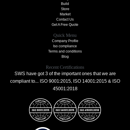
Build
Store
Market
Contact Us
Get A Free Quote
Quick Menu
Company Profile
Iso compliance
Terms and conditions
Blog
Recent Certifications
SWS have got 3 of the important ones that we are
compliant to... ISO 9001:2015, ISO 14001:2015 & ISO
45001:2018