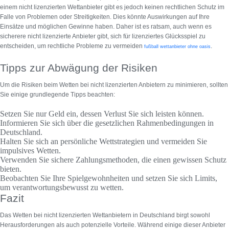
einem nicht lizenzierten Wettanbieter gibt es jedoch keinen rechtlichen Schutz im
Falle von Problemen oder Streitigkeiten. Dies könnte Auswirkungen auf Ihre
Einsätze und möglichen Gewinne haben. Daher ist es ratsam, auch wenn es
sicherere nicht lizenzierte Anbieter gibt, sich für lizenziertes Glücksspiel zu
entscheiden, um rechtliche Probleme zu vermeiden
.
fußball wettanbieter ohne oasis
Tipps zur Abwägung der Risiken
Um die Risiken beim Wetten bei nicht lizenzierten Anbietern zu minimieren, sollten
Sie einige grundlegende Tipps beachten:
Setzen Sie nur Geld ein, dessen Verlust Sie sich leisten können.
Informieren Sie sich über die gesetzlichen Rahmenbedingungen in
Deutschland.
Halten Sie sich an persönliche Wettstrategien und vermeiden Sie
impulsives Wetten.
Verwenden Sie sichere Zahlungsmethoden, die einen gewissen Schutz
bieten.
Beobachten Sie Ihre Spielgewohnheiten und setzen Sie sich Limits,
um verantwortungsbewusst zu wetten.
Fazit
Das Wetten bei nicht lizenzierten Wettanbietern in Deutschland birgt sowohl
Herausforderungen als auch potenzielle Vorteile. Während einige dieser Anbieter