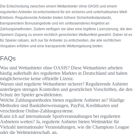
Die Entscheidung zwischen einem Wettanbieter ohne OASIS und einem
regulierten Anbieter ist entscheidend für ein sicheres und unterhaltsames Wett-
Erlebnis. Regulierende Anbieter bieten höhere Sicherheitsstandards,
transparentere Bonusangebote und ein umfassenderes Angebot an
Zahlungsmethoden. Zudem verfügen sie über eine legitime Lizenzierung, die den
Spielern Zugang zu einem rechtlich gesicherten Wettumfeld gewährt. Daher ist es
für Spieler ratsam, sich nur für Anbieter zu entscheiden, die alle rechtlichen
Vorgaben erfüllen und eine transparente Wettumgebung bieten.
FAQs
Was sind Wettanbieter ohne OASIS?
Diese Wettanbieter arbeiten
häufig außerhalb des regulierten Marktes in Deutschland und haben
möglicherweise keine offizielle Lizenz.
Warum sind regulierte Wettanbieter sicherer?
Regulierende Anbieter
unterliegen strengen Kontrollen und gesetzlichen Vorschriften, die den
Schutz der Spieler gewährleisten.
Welche Zahlungsmethoden bieten regulierte Anbieter an?
Häufige
Methoden sind Banküberweisungen, PayPal, Kreditkarten und
verschiedene Online-Zahlungssysteme.
Kann ich auf internationale Sportveranstaltungen bei regulierten
Anbietern wetten?
Ja, regulierte Anbieter bieten Wettmärkte für
Vielzahl internationaler Veranstaltungen, wie die Champions League
oder die Weltmeisterschaft, an.