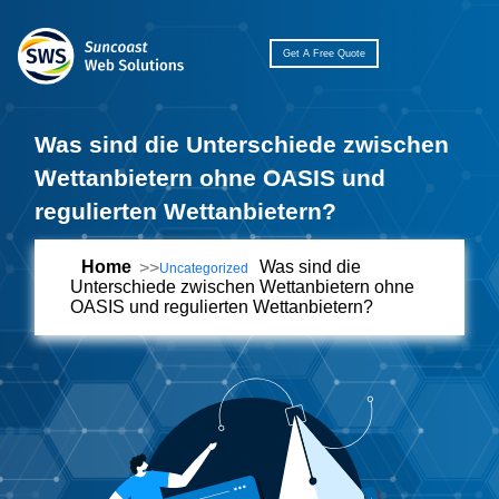
Get A Free Quote
Was sind die Unterschiede zwischen
Wettanbietern ohne OASIS und
regulierten Wettanbietern?
Home
Was sind die
Uncategorized
Unterschiede zwischen Wettanbietern ohne
OASIS und regulierten Wettanbietern?