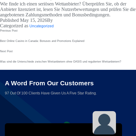
Wie finde ich einen seriösen Wettanbieter?
Überprüfen Sie, ob der
Anbieter lizenziert ist, lesen Sie Nutzerbewertungen und prüfen Sie die
angebotenen Zahlungsmethoden und Bonusbedingungen.
Published
May 15, 2026
By
Categorized as
Uncategorized
Post
Previous Post
navigation
Best Online Casino in Canada: Bonuses and Promotions Explained
Next Post
Was sind die Unterschiede zwischen Wettanbietern ohne OASIS und regulierten Wettanbietern?
A Word From Our Customers
97 Out Of 100 Clients Have Given Us A Five Star Rating.