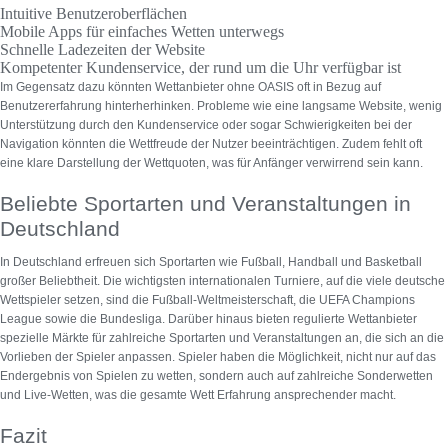
Intuitive Benutzeroberflächen
Mobile Apps für einfaches Wetten unterwegs
Schnelle Ladezeiten der Website
Kompetenter Kundenservice, der rund um die Uhr verfügbar ist
Im Gegensatz dazu könnten Wettanbieter ohne OASIS oft in Bezug auf
Benutzererfahrung hinterherhinken. Probleme wie eine langsame Website, wenig
Unterstützung durch den Kundenservice oder sogar Schwierigkeiten bei der
Navigation könnten die Wettfreude der Nutzer beeinträchtigen. Zudem fehlt oft
eine klare Darstellung der Wettquoten, was für Anfänger verwirrend sein kann.
Beliebte Sportarten und Veranstaltungen in
Deutschland
In Deutschland erfreuen sich Sportarten wie Fußball, Handball und Basketball
großer Beliebtheit. Die wichtigsten internationalen Turniere, auf die viele deutsche
Wettspieler setzen, sind die Fußball-Weltmeisterschaft, die UEFA Champions
League sowie die Bundesliga. Darüber hinaus bieten regulierte Wettanbieter
spezielle Märkte für zahlreiche Sportarten und Veranstaltungen an, die sich an die
Vorlieben der Spieler anpassen. Spieler haben die Möglichkeit, nicht nur auf das
Endergebnis von Spielen zu wetten, sondern auch auf zahlreiche Sonderwetten
und Live-Wetten, was die gesamte Wett Erfahrung ansprechender macht.
Fazit