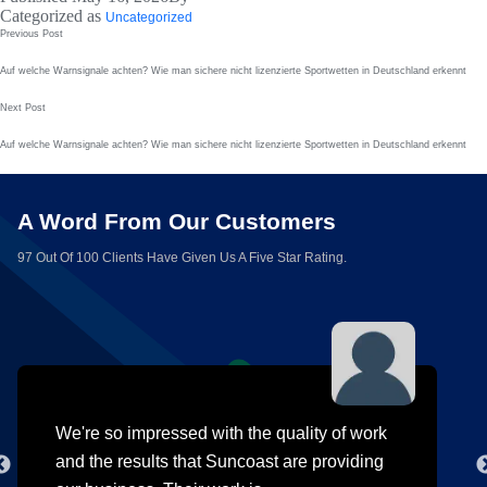
Categorized as
Uncategorized
Post
Previous Post
navigation
Auf welche Warnsignale achten? Wie man sichere nicht lizenzierte Sportwetten in Deutschland erkennt
Next Post
Auf welche Warnsignale achten? Wie man sichere nicht lizenzierte Sportwetten in Deutschland erkennt
A Word From Our Customers
97 Out Of 100 Clients Have Given Us A Five Star Rating.
We're so impressed with the quality of work
and the results that Suncoast are providing