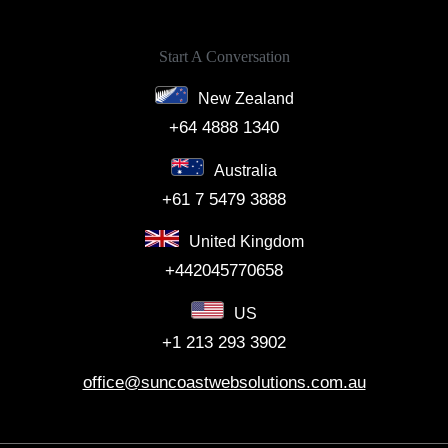
Start A Conversation
New Zealand
+64 4888 1340
Australia
+61 7 5479 3888
United Kingdom
+442045770658
US
+1 213 293 3902
office@suncoastwebsolutions.com.au