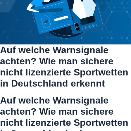
Auf welche Warnsignale
achten? Wie man sichere
nicht lizenzierte Sportwetten
in Deutschland erkennt
Auf welche Warnsignale
achten? Wie man sichere
nicht lizenzierte Sportwetten