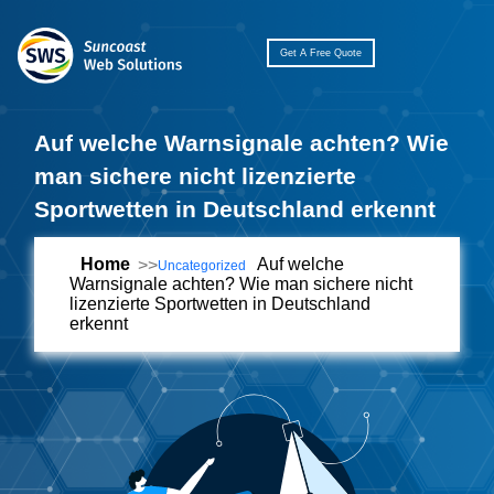
Get A Free Quote
Auf welche Warnsignale achten? Wie
man sichere nicht lizenzierte
Sportwetten in Deutschland erkennt
Home
Auf welche
Uncategorized
Warnsignale achten? Wie man sichere nicht
lizenzierte Sportwetten in Deutschland
erkennt