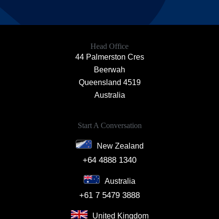
Head Office
44 Palmerston Cres
Beerwah
Queensland 4519
Australia
Start A Conversation
New Zealand
+64 4888 1340
Australia
+61 7 5479 3888
United Kingdom