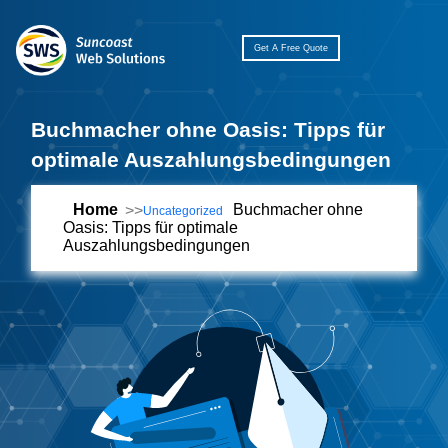
Get A Free Quote
Buchmacher ohne Oasis: Tipps für
optimale Auszahlungsbedingungen
Home
Buchmacher ohne
Uncategorized
Oasis: Tipps für optimale
Auszahlungsbedingungen