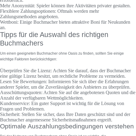
erforderlich.
Mehr Anonymität:
Spieler können ihre Aktivitäten privater gestalten.
Flexiblere Zahlungsoptionen:
Oftmals werden mehr
Zahlungsmethoden angeboten.
Wettboni:
Einige Buchmacher bieten attraktive Boni für Neukunden
an.
Tipps für die Auswahl des richtigen
Buchmachers
Um einen geeigneten Buchmacher ohne Oasis zu finden, sollten Sie einige
wichtige Faktoren berücksichtigen:
Überprüfen Sie die Lizenz: Achten Sie darauf, dass der Buchmacher
eine gültige Lizenz besitzt, um rechtliche Probleme zu vermeiden.
Lesen Sie Bewertungen: Informieren Sie sich über die Erfahrungen
anderer Spieler, um die Zuverlässigkeit des Anbieters zu überprüfen.
Ausschüttungsquoten: Achten Sie auf die angebotenen Quoten und die
Anzahl der verfügbaren Wettmöglichkeiten.
Kundenservice: Ein guter Support ist wichtig für die Lösung von
Fragen und Problemen.
Sicherheit: Stellen Sie sicher, dass Ihre Daten geschützt sind und der
Buchmacher angemessene Sicherheitsmaßnahmen ergreift.
Optimale Auszahlungsbedingungen verstehen