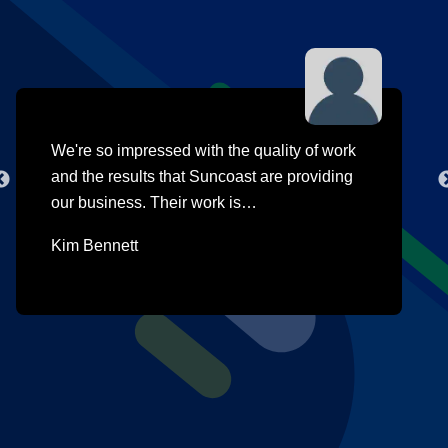
We're so impressed with the quality of work
and the results that Suncoast are providing
our business. Their work is…
Kim Bennett