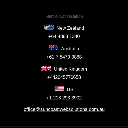
Start A Conversation
New Zealand
+64 4888 1340
Australia
+61 7 5479 3888
United Kingdom
+442045770658
US
+1 213 293 3902
office@suncoastwebsolutions.com.au