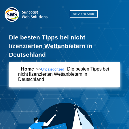
Get A Free Quote
Die besten Tipps bei nicht
lizenzierten Wettanbietern in
Deutschland
Home
Die besten Tipps bei
Uncategorized
nicht lizenzierten Wettanbietern in
Deutschland