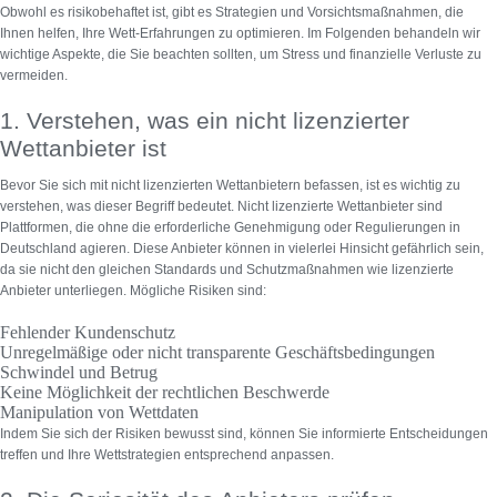
Obwohl es risikobehaftet ist, gibt es Strategien und Vorsichtsmaßnahmen, die
Ihnen helfen, Ihre Wett-Erfahrungen zu optimieren. Im Folgenden behandeln wir
wichtige Aspekte, die Sie beachten sollten, um Stress und finanzielle Verluste zu
vermeiden.
1. Verstehen, was ein nicht lizenzierter
Wettanbieter ist
Bevor Sie sich mit nicht lizenzierten Wettanbietern befassen, ist es wichtig zu
verstehen, was dieser Begriff bedeutet. Nicht lizenzierte Wettanbieter sind
Plattformen, die ohne die erforderliche Genehmigung oder Regulierungen in
Deutschland agieren. Diese Anbieter können in vielerlei Hinsicht gefährlich sein,
da sie nicht den gleichen Standards und Schutzmaßnahmen wie lizenzierte
Anbieter unterliegen. Mögliche Risiken sind:
Fehlender Kundenschutz
Unregelmäßige oder nicht transparente Geschäftsbedingungen
Schwindel und Betrug
Keine Möglichkeit der rechtlichen Beschwerde
Manipulation von Wettdaten
Indem Sie sich der Risiken bewusst sind, können Sie informierte Entscheidungen
treffen und Ihre Wettstrategien entsprechend anpassen.