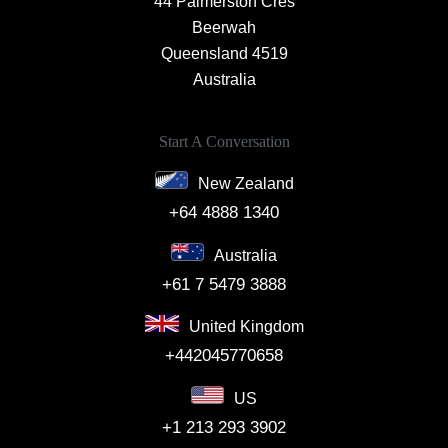
44 Palmerston Cres
Beerwah
Queensland 4519
Australia
Start A Conversation
New Zealand
+64 4888 1340
Australia
+61 7 5479 3888
United Kingdom
+442045770658
US
+1 213 293 3902