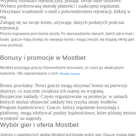
Wypełnij formularz rejestracyjny, podając swoje dane osobowe.
Wybierz preferowaną metodę płatności i zaakceptuj regulamin.
Otrzymasz wiadomość e-mail z potwierdzeniem rejestracji, kliknij w
nią.
Zaloguj się na swoje konto, używając danych podanych podczas
rejestracji.
Proces logowania jest równie prosty. Po wprowadzeniu danych, takich jak e-mail i
hasło, gracze mają dostęp do swojego konta i mogą cieszyć się bogatą ofertą gier
oraz promocji.
Bonusy i promocje w Mostbet
Mostbet przyciąga graczy różnorodnymi bonusami, co czyni go atrakcyjnym
wyborem. Oto najważniejsze z nich:
Mostbet kasyno
Bonus powitalny:
Nowi gracze mogą otrzymać bonus na pierwszy
depozyt, co znacznie zwiększa ich szansę na wygraną.
Bezpieczne zakłady:
Często organizowane są promocje, w ramach
których można obstawiać zakłady bez ryzyka utraty środków.
Program lojalnościowy:
Gracze, którzy regularnie korzystają z
platformy, mogą zdobywać punkty lojalnościowe, które później można
wymienić na nagrody.
Wybór gier i oferta Mostbet
Jednym z największych atutów Mostbet jest bogaty wybór gier. Gracze znajdą tutaj: