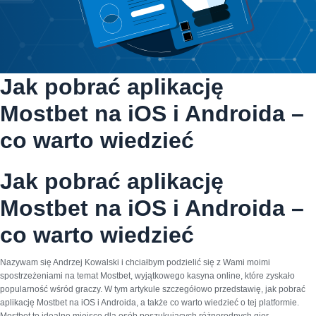
Jak pobrać aplikację
Mostbet na iOS i Androida –
co warto wiedzieć
Jak pobrać aplikację
Mostbet na iOS i Androida –
co warto wiedzieć
Nazywam się Andrzej Kowalski i chciałbym podzielić się z Wami moimi
spostrzeżeniami na temat Mostbet, wyjątkowego kasyna online, które zyskało
popularność wśród graczy. W tym artykule szczegółowo przedstawię, jak pobrać
aplikację Mostbet na iOS i Androida, a także co warto wiedzieć o tej platformie.
Mostbet to idealne miejsce dla osób poszukujących różnorodnych gier,