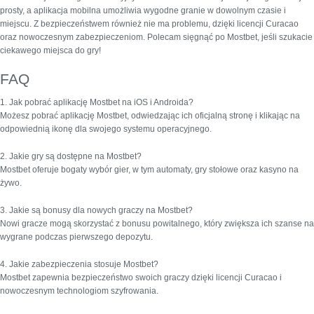
prosty, a aplikacja mobilna umożliwia wygodne granie w dowolnym czasie i
miejscu. Z bezpieczeństwem również nie ma problemu, dzięki licencji Curacao
oraz nowoczesnym zabezpieczeniom. Polecam sięgnąć po Mostbet, jeśli szukacie
ciekawego miejsca do gry!
FAQ
1. Jak pobrać aplikację Mostbet na iOS i Androida?
Możesz pobrać aplikację Mostbet, odwiedzając ich oficjalną stronę i klikając na
odpowiednią ikonę dla swojego systemu operacyjnego.
2. Jakie gry są dostępne na Mostbet?
Mostbet oferuje bogaty wybór gier, w tym automaty, gry stołowe oraz kasyno na
żywo.
3. Jakie są bonusy dla nowych graczy na Mostbet?
Nowi gracze mogą skorzystać z bonusu powitalnego, który zwiększa ich szanse na
wygrane podczas pierwszego depozytu.
4. Jakie zabezpieczenia stosuje Mostbet?
Mostbet zapewnia bezpieczeństwo swoich graczy dzięki licencji Curacao i
nowoczesnym technologiom szyfrowania.