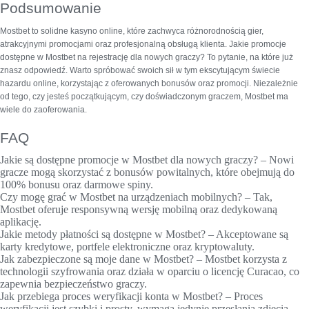
Podsumowanie
Mostbet to solidne kasyno online, które zachwyca różnorodnością gier,
atrakcyjnymi promocjami oraz profesjonalną obsługą klienta. Jakie promocje
dostępne w Mostbet na rejestrację dla nowych graczy? To pytanie, na które już
znasz odpowiedź. Warto spróbować swoich sił w tym ekscytującym świecie
hazardu online, korzystając z oferowanych bonusów oraz promocji. Niezależnie
od tego, czy jesteś początkującym, czy doświadczonym graczem, Mostbet ma
wiele do zaoferowania.
FAQ
Jakie są dostępne promocje w Mostbet dla nowych graczy?
– Nowi
gracze mogą skorzystać z bonusów powitalnych, które obejmują do
100% bonusu oraz darmowe spiny.
Czy mogę grać w Mostbet na urządzeniach mobilnych?
– Tak,
Mostbet oferuje responsywną wersję mobilną oraz dedykowaną
aplikację.
Jakie metody płatności są dostępne w Mostbet?
– Akceptowane są
karty kredytowe, portfele elektroniczne oraz kryptowaluty.
Jak zabezpieczone są moje dane w Mostbet?
– Mostbet korzysta z
technologii szyfrowania oraz działa w oparciu o licencję Curacao, co
zapewnia bezpieczeństwo graczy.
Jak przebiega proces weryfikacji konta w Mostbet?
– Proces
weryfikacji jest szybki i prosty, wymaga jedynie przesłania zdjęcia