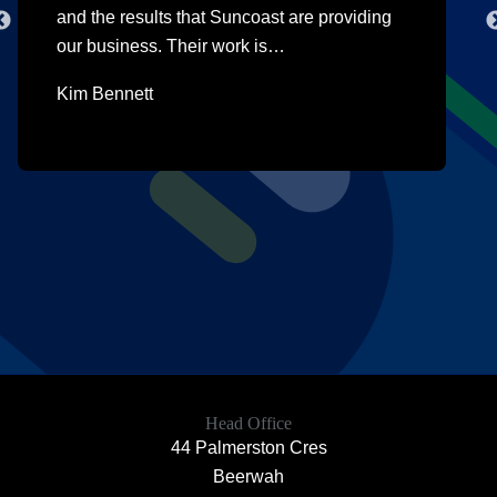
and the results that Suncoast are providing
our business. Their work is…
Kim Bennett
Head Office
44 Palmerston Cres
Beerwah