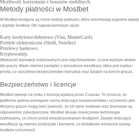
Możliwość korzystania z bonusów mobilnych.
Metody płatności w Mostbet
W Mostbet dostępne są różne metody płatności, które umożliwiają wygodne wpłaty
i wypłaty środków. Oto najpopularniejsze opcje:
Karty kredytowe/debetowe (Visa, MasterCard).
Portfele elektroniczne (Skrill, Neteller).
Przelewy bankowe.
Kryptowaluty.
Większość transakcji realizowanych jest natychmiastowo, co jest ważnym atutem
dla graczy. Warto również pamiętać o procedurze weryfikacji, która jest szybka i
prosta, co uszczelnia bezpieczeństwo transakcji oraz działań na koncie gracza.
Bezpieczeństwo i licencje
Mostbet operuje na rynku z licencją wydaną przez Curacao. To oznacza, że
platforma spełnia wymagane normy dotyczące bezpieczeństwa i uczciwości gier.
Wszyscy gracze mogą mieć pewność, że ich dane osobowe oraz finansowe są
odpowiednio zabezpieczone. Mostbet stosuje nowoczesne technologie
szyfrowania, co chroni przed nieautoryzowanym dostępem. Zasady dotyczące
weryfikacji są również przejrzyste i klarowne, co dodatkowo wzmacnia szereg
środków ochronnych.