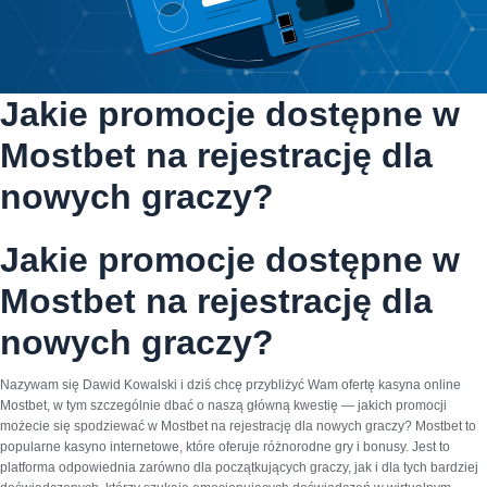
Jakie promocje dostępne w
Mostbet na rejestrację dla
nowych graczy?
Jakie promocje dostępne w
Mostbet na rejestrację dla
nowych graczy?
Nazywam się Dawid Kowalski i dziś chcę przybliżyć Wam ofertę kasyna online
Mostbet, w tym szczególnie dbać o naszą główną kwestię — jakich promocji
możecie się spodziewać w Mostbet na rejestrację dla nowych graczy? Mostbet to
popularne kasyno internetowe, które oferuje różnorodne gry i bonusy. Jest to
platforma odpowiednia zarówno dla początkujących graczy, jak i dla tych bardziej