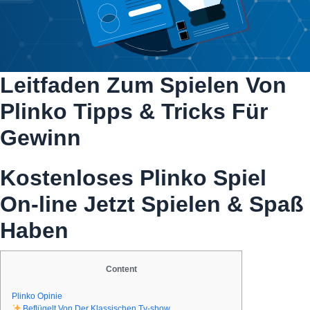
Leitfaden Zum Spielen Von
Plinko Tipps & Tricks Für
Gewinn
Kostenloses Plinko Spiel
On-line Jetzt Spielen & Spaß
Haben
Content
Plinko Opinie
Beflügelt Von Der Klassischen Tv-show