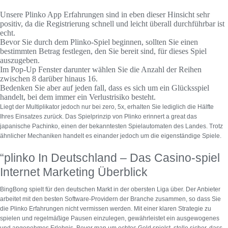
Unsere Plinko App Erfahrungen sind in eben dieser Hinsicht sehr
positiv, da die Registrierung schnell und leicht überall durchführbar ist
echt.
Bevor Sie durch dem Plinko-Spiel beginnen, sollten Sie einen
bestimmten Betrag festlegen, den Sie bereit sind, für dieses Spiel
auszugeben.
Im Pop-Up Fenster darunter wählen Sie die Anzahl der Reihen
zwischen 8 darüber hinaus 16.
Bedenken Sie aber auf jeden fall, dass es sich um ein Glücksspiel
handelt, bei dem immer ein Verlustrisiko besteht.
Liegt der Multiplikator jedoch nur bei zero, 5x, erhalten Sie lediglich die Hälfte
Ihres Einsatzes zurück. Das Spielprinzip von Plinko erinnert a great das
japanische Pachinko, einen der bekanntesten Spielautomaten des Landes. Trotz
ähnlicher Mechaniken handelt es einander jedoch um die eigenständige Spiele.
“plinko In Deutschland – Das Casino-spiel
Internet Marketing Überblick
BingBong spielt für den deutschen Markt in der obersten Liga über. Der Anbieter
arbeitet mit den besten Software-Providern der Branche zusammen, so dass Sie
die Plinko Erfahrungen nicht vermissen werden. Mit einer klaren Strategie zu
spielen und regelmäßige Pausen einzulegen, gewährleistet ein ausgewogenes
und angenehmes Erlebnis. Bevor man um echtes Geld spielst, stelle sicher, dass