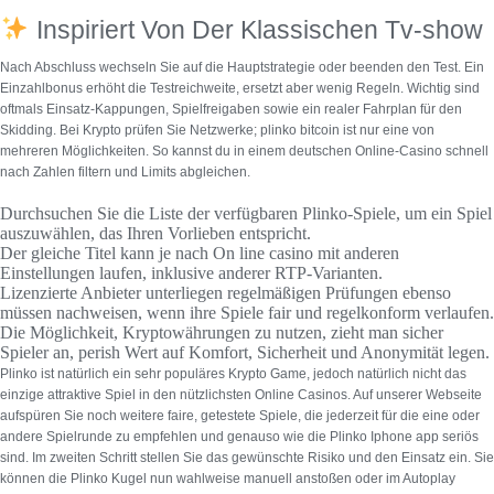
Inspiriert Von Der Klassischen Tv-show
Nach Abschluss wechseln Sie auf die Hauptstrategie oder beenden den Test. Ein
Einzahlbonus erhöht die Testreichweite, ersetzt aber wenig Regeln. Wichtig sind
oftmals Einsatz-Kappungen, Spielfreigaben sowie ein realer Fahrplan für den
Skidding. Bei Krypto prüfen Sie Netzwerke; plinko bitcoin ist nur eine von
mehreren Möglichkeiten. So kannst du in einem deutschen Online-Casino schnell
nach Zahlen filtern und Limits abgleichen.
Durchsuchen Sie die Liste der verfügbaren Plinko-Spiele, um ein Spiel
auszuwählen, das Ihren Vorlieben entspricht.
Der gleiche Titel kann je nach On line casino mit anderen
Einstellungen laufen, inklusive anderer RTP-Varianten.
Lizenzierte Anbieter unterliegen regelmäßigen Prüfungen ebenso
müssen nachweisen, wenn ihre Spiele fair und regelkonform verlaufen.
Die Möglichkeit, Kryptowährungen zu nutzen, zieht man sicher
Spieler an, perish Wert auf Komfort, Sicherheit und Anonymität legen.
Plinko ist natürlich ein sehr populäres Krypto Game, jedoch natürlich nicht das
einzige attraktive Spiel in den nützlichsten Online Casinos. Auf unserer Webseite
aufspüren Sie noch weitere faire, getestete Spiele, die jederzeit für die eine oder
andere Spielrunde zu empfehlen und genauso wie die Plinko Iphone app seriös
sind. Im zweiten Schritt stellen Sie das gewünschte Risiko und den Einsatz ein. Sie
können die Plinko Kugel nun wahlweise manuell anstoßen oder im Autoplay