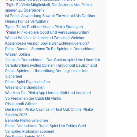
gibt Es Viele Möglichkeit, Die Justness Von Plinko-
spielen Zu Überprüfen?
Ist Perish Anwendung Sowohl Für Android Als Darüber
Hinaus Für Ios Verfügbar?
Tipps, Tricks Darüber Hinaus Plinko Strategien
sind Plinko-spiele Good Und Vertrauenswürdig?
Was Ist Welcher Unterschied Zwischen Welcher
Kostenlosen Version Sowie Der Echtgeld-version?
Plinko Bonus – Seemed To Be Spieler In Deutschland
Wissen Sollten
“plinko In Deutschland – Das Casino-spiel I Am Überblick
Verantwortungsvolles Spielen Throughout Deutschland
Plinko Spielen – Überprüfung Der Legitimität Und
Sicherheit
Plinko Spiel Eigenschaften
Wesentliche Spieldaten
Wie Man Die Plinko App Herunterlädt Und Installiert
So Verdienen Sie Cash Mit Plinko
Risikoprofil Wählen
Die Besten Plinko Casinos Im Test Out: Online Plinko
Spielen 2026
Beliebte Plinko-versionen
Plinko Deutschland Rapid Spiel Um Echtes Geld
Variables Risikomanagement
Die Besten Spiele 2022