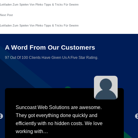
navigation
Leitfaden Zum Spielen Von Plinko Tipps & Tricks Für Gewinn
Next Post
Leitfaden Zum Spielen Von Plinko Tipps & Tricks Für Gewinn
A Word From Our Customers
97 Out Of 100 Clients Have Given Us A Five Star Rating.
Suncoast Web Solutions are awesome.
They got everything done quickly and
efficiently with no hidden costs. We love
working with…