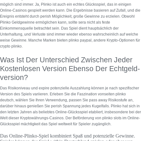
möglich sind immer. Ja, Plinko ist auch ein echtes Glücksspiel, das in einigen
Online-Casinos gespielt werden kann. Die Ergebnisse basieren auf Zufall, und die
Ereignis entsteht durch perish Möglichkeit, große Gewinne zu erzielen. Obwohl
Plinko Geldgewinne ermöglichen kann, sollte sera nicht als feste
Einkommensquelle betrachtet sein. Das Spiel dient hauptsächlich der
Unterhaltung, und Verluste sind immer wieder ebenso wahrscheinlich auf welche
weise Gewinne. Manche Marken bieten plinko paypal, andere Krypto-Optionen für
crypto plinko.
Was Ist Der Unterschied Zwischen Jeder
Kostenlosen Version Ebenso Der Echtgeld-
version?
Das Risikoniveau und expire potenzielle Auszahlung können je nach spezifischer
Version des Spiels variieren. Erleben Sie die Faszination vonseiten plinko
deutsch, wählen Sie Ihren Verwendung, passen Sie pass away Risikostufe an,
darüber hinaus genießen Sie perish Spannung jedes Kugelfalls. Plinko hat sich in
den letzten Jahren als beliebtes Online-Glücksspiel etabliert, insbesondere bei der
Welt dieser Kryptowährungs-Casinos. Der Beförderung von plinko slots im Online-
Glücksspiel mächtigkeit das Spiel weltweit für Spieler zugänglich.
Das Online-Plinko-Spiel kombiniert Spaß und potenzielle Gewinne.