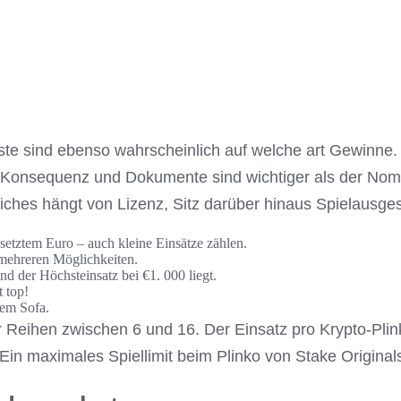
ste sind ebenso wahrscheinlich auf welche art Gewinne.
. Konsequenz und Dokumente sind wichtiger als der Nom
liches hängt von Lizenz, Sitz darüber hinaus Spielausges
esetztem Euro – auch kleine Einsätze zählen.
 mehreren Möglichkeiten.
d der Höchsteinsatz bei €1. 000 liegt.
t top!
dem Sofa.
r Reihen zwischen 6 und 16. Der Einsatz pro Krypto-Pl
 Ein maximales Spiellimit beim Plinko von Stake Origina