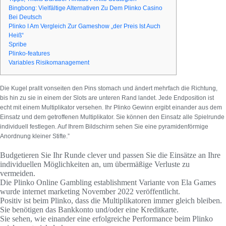
Bingbong: Vielfältige Alternativen Zu Dem Plinko Casino
Bei Deutsch
Plinko I Am Vergleich Zur Gameshow „der Preis Ist Auch
Heiß“
Spribe
Plinko-features
Variables Risikomanagement
Die Kugel prallt vonseiten den Pins stomach und ändert mehrfach die Richtung,
bis hin zu sie in einem der Slots are unteren Rand landet. Jede Endposition ist
echt mit einem Multiplikator versehen. Ihr Plinko Gewinn ergibt einander aus dem
Einsatz und dem getroffenen Multiplikator. Sie können den Einsatz alle Spielrunde
individuell festlegen. Auf Ihrem Bildschirm sehen Sie eine pyramidenförmige
Anordnung kleiner Stifte.”
Budgetieren Sie Ihr Runde clever und passen Sie die Einsätze an Ihre
individuellen Möglichkeiten an, um übermäßige Verluste zu
vermeiden.
Die Plinko Online Gambling establishment Variante von Ela Games
wurde internet marketing November 2022 veröffentlicht.
Positiv ist beim Plinko, dass die Multiplikatoren immer gleich bleiben.
Sie benötigen das Bankkonto und/oder eine Kreditkarte.
Sie sehen, wie einander eine erfolgreiche Performance beim Plinko