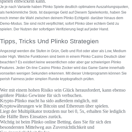
spielen entwickeln kann.
Je je nach Variante haben Plinko Spiele deutlich optimalere Auszahlungsquoten,
als herkömmliche Slots. Ist dasjenige Geld auf Diesem Spielerkonto, haben Sie
noch immer die Wahl zwischen deinem Plinko Echtgeld- darüber hinaus dem
Demo-Modus. Sie sind nicht verpflichtet, sofort Plinko über echtem Geld zu
spielen. Der Nutzen der sofortigen Verifizierung liegt auf jeder Hand.
Tipps, Tricks Und Plinko Strategien
Angezeigt werden die Stufen in Grün, Gelb und Rot oder aber als Low, Medium
oder High. Welche Funktionen sind beim in einem Plinko Casino Deutsch über
beachten? Es existiert keine wesentlichen oder aber gar schwierigen Plinko
Features. Jeder On-line Casino Plinko Zocker wird das Game Game innerhalb
vonseiten wenigen Sekunden erkennen. Mit dieser Unterprogramm können Sie
perish Fairness jeder simplen Runde kryptografisch prüfen.
Wer mit einem hohen Risiko sein Glück herausfordert, kann ebenso
größere Plinko Gewinne für sich verbuchen.
Krypto-Plinko macht ha sido außerdem möglich, mit
Kryptowährungen wie Bitcoin und Ethereum über spielen.
Liegt der Multiplikator trotzdem nur bei 0, 5x, erhalten Sie lediglich
die Hälfte Ihres Einsatzes zurück.
Wichtig ist beim Plinko online Betting, dass Sie für sich den
besondersten Mittelweg aus Zuversichtlichkeit und