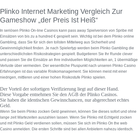
Plinko Internet Marketing Vergleich Zur
Gameshow „der Preis Ist Heiß“
In seriösen Plinko On-line Casinos kann pass away Spielversion von Spribe mit
Einsätzen von bis zu a hundred € gespielt sein. Wichtig ist bei dem Plinko online
Gambling, dass Sie für sich den tollsten Mittelweg aus Sicherheit und
Gewinnmöglichkeit finden. Je nach Spielertyp werden beim Plinko Gambling die
unterschiedlichsten Risikostrategien gespielt. Budgetieren Sie Ihr Runde clever
und passen Sie die Einsätze an Ihre individuellen Möglichkeiten an, 1 übermäßige
Verluste über vermeiden. Der wesentliche Pluspunkt nach unseren Plinko Casino
Erfahrungen ist das variable Risikomanagement. Sie können meist mit einer
niedrigen, mittleren und einer hohen Risikostufe Plinko spielen.
Der Vorteil der sofortigen Verifizierung liegt auf dieser Hand.
Diese Vorgabe entnehmen Sie den AGB der Plinko Casinos.
Sie haben die identischen Gewinnchancen, nur abgerechnet echtes
Geld.
Wenn Sie beim Plinko zocken Geld gewinnen, können Sie dieses sofort und ohne
lange zeit Wartezeiten auszahlen lassen. Wenn Sie Plinko mit Echtgeld zocken
und mit Plinko Geld verdienen sollen, müssen Sie sich im Plinko On the web
Casino anmelden. Die ersten Schritte sind bei allen Anbietern nahezu identisch.