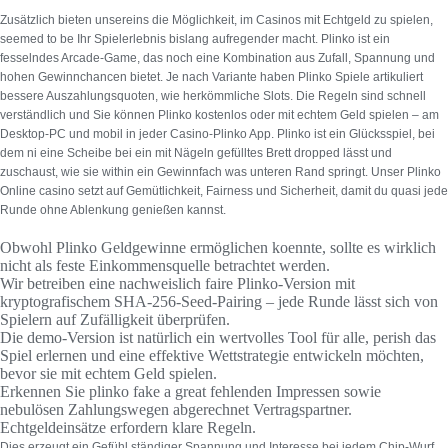
Zusätzlich bieten unsereins die Möglichkeit, im Casinos mit Echtgeld zu spielen,
seemed to be Ihr Spielerlebnis bislang aufregender macht. Plinko ist ein
fesselndes Arcade-Game, das noch eine Kombination aus Zufall, Spannung und
hohen Gewinnchancen bietet. Je nach Variante haben Plinko Spiele artikuliert
bessere Auszahlungsquoten, wie herkömmliche Slots. Die Regeln sind schnell
verständlich und Sie können Plinko kostenlos oder mit echtem Geld spielen – am
Desktop-PC und mobil in jeder Casino-Plinko App. Plinko ist ein Glücksspiel, bei
dem ni eine Scheibe bei ein mit Nägeln gefülltes Brett dropped lässt und
zuschaust, wie sie within ein Gewinnfach was unteren Rand springt. Unser Plinko
Online casino setzt auf Gemütlichkeit, Fairness und Sicherheit, damit du quasi jede
Runde ohne Ablenkung genießen kannst.
Obwohl Plinko Geldgewinne ermöglichen koennte, sollte es wirklich
nicht als feste Einkommensquelle betrachtet werden.
Wir betreiben eine nachweislich faire Plinko-Version mit
kryptografischem SHA-256-Seed-Pairing – jede Runde lässt sich von
Spielern auf Zufälligkeit überprüfen.
Die demo-Version ist natürlich ein wertvolles Tool für alle, perish das
Spiel erlernen und eine effektive Wettstrategie entwickeln möchten,
bevor sie mit echtem Geld spielen.
Erkennen Sie plinko fake a great fehlenden Impressen sowie
nebulösen Zahlungswegen abgerechnet Vertragspartner.
Echtgeldeinsätze erfordern klare Regeln.
Dies erzeugt ein Gefühl ständiger Spannung und Interesse bei jedem Chip-Wurf.