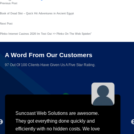
Post
Previous Post
navigation
Book of Dead Slot – Quick Hit Adventures in Ancient Egypt
Next Post
Plinko Internet Casinos 2026 Im Test Out >> Plinko On The Web Spielen”
A Word From Our Customers
97 Out Of 100 Clients Have Given Us A Five Star Rating.
Suncoast Web Solutions are awesome.
They got everything done quickly and
efficiently with no hidden costs. We love