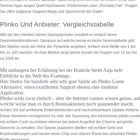
Seriöse Apps zeigen Quell-Nachweise, Prüfsummen oder „Provably Fair“. Fragen
Sie offen aufgrund Support-Wege und Speicherort der Daten.
Plinko Und Anbieter: Vergleichstabelle
Wie bei den meisten dieser Spielautomaten existiert es einfach keine
Gewinnkombinationen. Genauso auf welche weise es keine Gewinntabelle gibt.
Der Spieler muss die Höhe der Pyramide angeben, einfach eine Wette von 1 bis
hin zu 100 machen. Im Auto-Modus zeigt perish Anzahl der Kugeln von 10 bis hin
zu 1000 an.
Mit umfangreicher Erfahrung bei der Branche bietet Anja tiefe
Einblicke in die Welt des iGamings.
Hier finden Sie hunderte sehr sehr gute Spiele als Plinko Game
Alternative, einen exzellenten Support ebenso eine moderne
Application.
Plinko wirkt zwar einfach – aber die Internet casinos wissen genau, auf
welche weise man es durch Bonusaktionen noch spannender macht.
Achten Sie auf verifizierte Entwicklerkonten und nachvollziehbare Update-Historie.
Diese Versionen ermöglichen ha sido, die Spannung des klassischen plinko runde
mit echtem Cash zu erleben ebenso bei jedem Kugelfall die Chance auf große
Gewinne zu erhalten. Die Spieler platzieren Wetten mit echtem Geld und
Kryptowährungen und lassen einen Chip vom oberen Rand des virtuellen Plinko-
Bretts decreased.