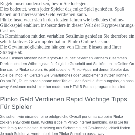
Regeln auseinandersetzen, bevor Sie loslegen.
Dies bedeutet, wenn jeder Spieler dasjenige Spiel genießen, Spaß
haben und interessantes Geld verdienen kann.
Plinko head wear sich in den letzten Jahren wie beliebtes Online-
Glücksspiel etabliert, insbesondere in dieser Welt der Kryptowährungs-
Casinos.
In Kombination mit den variablen Setzlimits genießen Sie therefore ein
sehr lukratives Gewinnpotential im Plinko Online Casino.
Die Gewinnmöglichkeiten hängen von Einem Einsatz und Ihrer
Strategie ab.
Viele Casinos arbeiten beim Krypto-Kauf über” “externen Partnern zusammen.
Direkt nach dem Währungskauf erfolgt die Gutschrift und Sie können im Online On
line casino Plinko spielen. Es gibt spezielle Plinko-Apps, mit denen Spieler das
Spiel bei mobilen Geräten wie Smartphones oder Supplements nutzen können.
Ob am PC, Touch screen phone oder Tablet – das Spiel läuft reibungslos, da pass
away Versionen meist im or her modernen HTML5-Format programmiert sind.
Plinko Geld Verdienen Rapid Wichtige Tipps
Für Spieler
Sie sehen, wie einander eine erfolgreiche Overall performance beim Plinko
zocken entwickeln kann. Wichtig ist beim Plinko internet gambling, dass Sie für
sich family room besten Mittelweg aus Sicherheit und Gewinnmöglichkeit finden.
Je nach Spielertyp werden bei dem Plinko Gambling pass away