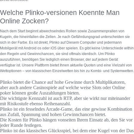
Welche Plinko-versionen Koennte Man
Online Zocken?
Nach dem Start beginnt abwechselndes Rollen sowie Zusammenprallen von
Kugeln, die hineinfallen die Zellen. Je nach Gefährdungsgrad unterscheiden sie
sich in der Farbe. Es ist direkt, Plinko auf Diesem Computer und jedermann
Mobilgerät mit Android os oder iOS über spielen. Es gibt keine Unterschiede within
den Regeln und Gewinnchancen, sie sind oftmals identisch. Um Plinko
auszuführen, benötigen Sie lediglich einen Browser, der auf jedem Gerät
verfügbar ist. Unsere Plattform bietet Ihnen aktuelle Quoten und eine Vielzahl von
Wettoptionen – von klassischen Einzelwetten bis hin zu Kombi- und Systemwetten.
Plinko bietet die Chance auf hohe Gewinne durch Multiplikatoren,
aber auch andere Casinospiele auf welche weise Slots oder Online
poker können große Auszahlungen bieten.
Die wichtigste Kennzahl ist auch RTP, aber sie wirkt nur miteinander
mit Risikostufe ebenso Reihenanzahl.
Plinko ist ein fesselndes Arcade-Game, das eine gewisse Kombination
aus Zufall, Spannung und hohen Gewinnchancen bietet.
Die Kosten für Plinko hängen vonseiten Ihrem Einsatz ab, den Sie vor
jeder Runde festlegen.
Plinko ist das klassisches Glücksspiel, bei dem eine Kugel von der Das