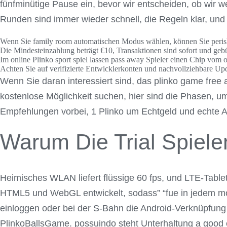
fünfminütige Pause ein, bevor wir entscheiden, ob wir 
Runden sind immer wieder schnell, die Regeln klar, und
Wenn Sie family room automatischen Modus wählen, können Sie perish A
Die Mindesteinzahlung beträgt €10, Transaktionen sind sofort und gebü
Im online Plinko sport spiel lassen pass away Spieler einen Chip vom ob
Achten Sie auf verifizierte Entwicklerkonten und nachvollziehbare Upd
Wenn Sie daran interessiert sind, das plinko game free a
kostenlose Möglichkeit suchen, hier sind die Phasen, 
Empfehlungen vorbei, 1 Plinko um Echtgeld und echte Au
Warum Die Trial Spiele
Heimisches WLAN liefert flüssige 60 fps, und LTE-Tablets
HTML5 und WebGL entwickelt, sodass” “fue in jedem mo
einloggen oder bei der S-Bahn die Android-Verknüpfung a
PlinkoBallsGame. possuindo steht Unterhaltung a good er