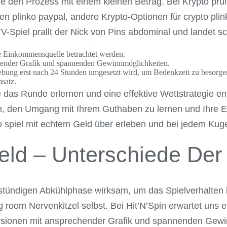
e den Prozess mit einem kleinen Betrag. Bei Krypto prüfe
plinko paypal, andere Krypto-Optionen für crypto plinko
-Spiel prallt der Nick von Pins abdominal und landet sc
te Einkommensquelle betrachtet werden.
echender Grafik und spannenden Gewinnmöglichkeiten.
hebung erst nach 24 Stunden umgesetzt wird, um Bedenkzeit zu besorge
satz.
die das Runde erlernen und eine effektive Wettstrategie 
tehen, den Umgang mit Ihrem Guthaben zu lernen und Ihre
o spiel mit echtem Geld über erleben und bei jedem Kug
eld – Unterschiede Der
tündigen Abkühlphase wirksam, um das Spielverhalten ko
ng room Nervenkitzel selbst. Bei Hit’N’Spin erwartet uns
-Versionen mit ansprechender Grafik und spannenden Gewi