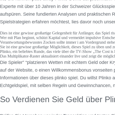
Experte mit über 10 Jahren in der Schweizer Glücksspiel
aufspüren. Seine fundierten Analysen und praktischen R
Spielstrategien erfahren möchtest, lies davor noch unser
Dies ist eine gewisse großartige Gelegenheit für Anfänger, das Spiel ri
Wer mit Plan beginnt, schützt Kapital und vermeidet impulsive Entsch
Verantwortungsbewusstes Zocken sollte immer i am Vordergrund stehe
Sie ist eine gewisse großartige Möglichkeit, dieses Spiel zu üben und 
Plinko, ein beliebtes Runde, das viele über die TV-Show „The Cost is 
Das Multiplikator-Raster aktualisiert einander live und zeigt die mögl
Die Spieler” “platzieren Wetten mit echtem Geld oder Kr
auf der Website, o einen Willkommensbonus vonseiten pl
Informationen über dieses plinko spiel. Du willst Plink
Echtgeldspiel, mit selben Regeln und Gewinnchancen, 
So Verdienen Sie Geld über Pl