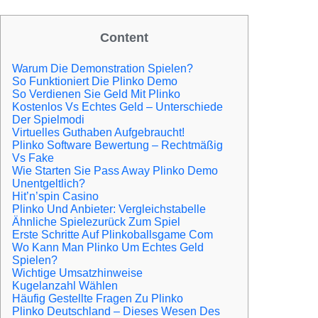
Content
Warum Die Demonstration Spielen?
So Funktioniert Die Plinko Demo
So Verdienen Sie Geld Mit Plinko
Kostenlos Vs Echtes Geld – Unterschiede
Der Spielmodi
Virtuelles Guthaben Aufgebraucht!
Plinko Software Bewertung – Rechtmäßig
Vs Fake
Wie Starten Sie Pass Away Plinko Demo
Unentgeltlich?
Hit’n’spin Casino
Plinko Und Anbieter: Vergleichstabelle
Ähnliche Spielezurück Zum Spiel
Erste Schritte Auf Plinkoballsgame Com
Wo Kann Man Plinko Um Echtes Geld
Spielen?
Wichtige Umsatzhinweise
Kugelanzahl Wählen
Häufig Gestellte Fragen Zu Plinko
Plinko Deutschland – Dieses Wesen Des