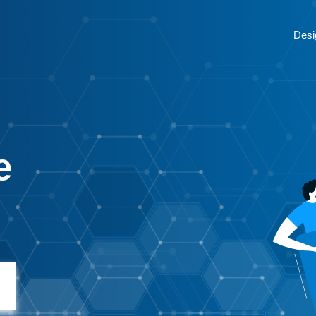
Desi
e