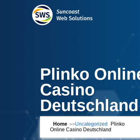
Plinko Onlin
Casino
Deutschland
Home
Uncategorized
Plinko
Online Casino Deutschland