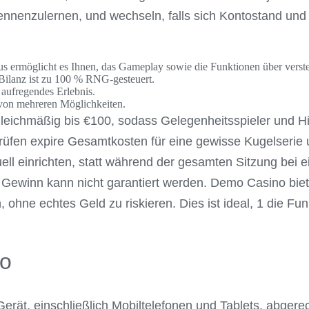
t kennenzulernen, und wechseln, falls sich Kontostand 
aus ermöglicht es Ihnen, das Gameplay sowie die Funktionen über versteh
 Bilanz ist zu 100 % RNG-gesteuert.
 aufregendes Erlebnis.
e von mehreren Möglichkeiten.
eichmäßig bis €100, sodass Gelegenheitsspieler und High
prüfen expire Gesamtkosten für eine gewisse Kugelserie u
ll einrichten, statt während der gesamten Sitzung bei e
n Gewinn kann nicht garantiert werden. Demo Casino bie
, ohne echtes Geld zu riskieren. Dies ist ideal, 1 die F
mo
ät, einschließlich Mobiltelefonen und Tablets, abgerec