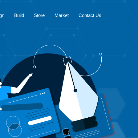
gn
Build
Store
Market
Contact Us