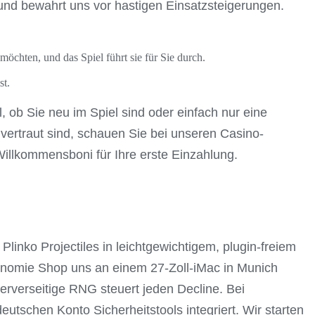
 und bewahrt uns vor hastigen Einsatzsteigerungen.
chten, und das Spiel führt sie für Sie durch.
st.
, ob Sie neu im Spiel sind oder einfach nur eine
ertraut sind, schauen Sie bei unseren Casino-
Willkommensboni für Ihre erste Einzahlung.
Plinko Projectiles in leichtgewichtigem, plugin-freiem
nomie Shop uns an einem 27-Zoll-iMac in Munich
serverseitige RNG steuert jeden Decline. Bei
utschen Konto Sicherheitstools integriert. Wir starten