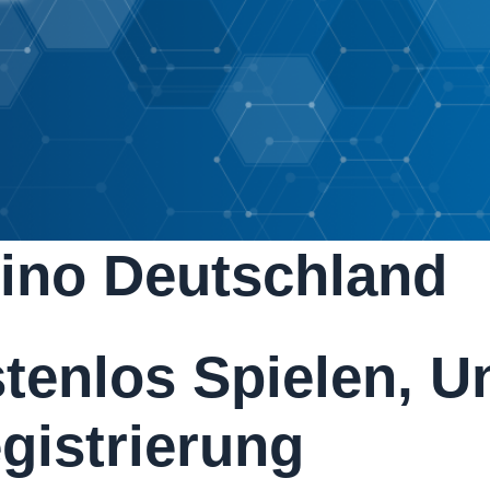
sino Deutschland
tenlos Spielen, U
istrierung