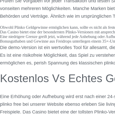
Prüfen Sie Vorgaben vor jeder Transaktion und testen Si
vonseiten mehreren Möglichkeiten. Manche Marken bieten 
Behörden und Verträge. Ähnlich wie im ursprünglichen TV
Obwohl Plinko Geldgewinne ermöglichen kann, sollte es nicht als fes
Das Casino bietet eine der besondersten Plinko-Versionen mit anspr
Eine niedrigere Grenze greift jetzt, während jede Anhebung oder Auf
Bonusguthaben und Gewinne aus Freidrops unterliegen einem 35×-Um
Die demo-Version ist ein wertvolles Tool für allesamt, 
Es ist eine risikofreie Möglichkeit, das Spiel zu vers
ermöglichen es, perish Spannung des klassischen plink
Kostenlos Vs Echtes G
Eine Erhöhung oder Aufhebung wird erst nach einer 24-s
plinko free bei unserer Website ebenso erleben Sie livi
Freispiele. Das Casino bietet eine der tollsten Plinko