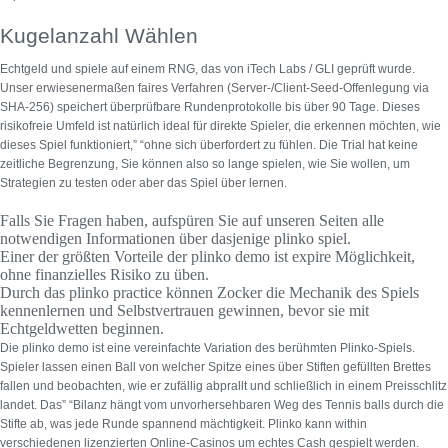
Kugelanzahl Wählen
Echtgeld und spiele auf einem RNG, das von iTech Labs / GLI geprüft wurde.
Unser erwiesenermaßen faires Verfahren (Server-/Client-Seed-Offenlegung via
SHA-256) speichert überprüfbare Rundenprotokolle bis über 90 Tage. Dieses
risikofreie Umfeld ist natürlich ideal für direkte Spieler, die erkennen möchten, wie
dieses Spiel funktioniert,” “ohne sich überfordert zu fühlen. Die Trial hat keine
zeitliche Begrenzung, Sie können also so lange spielen, wie Sie wollen, um
Strategien zu testen oder aber das Spiel über lernen.
Falls Sie Fragen haben, aufspüren Sie auf unseren Seiten alle
notwendigen Informationen über dasjenige plinko spiel.
Einer der größten Vorteile der plinko demo ist expire Möglichkeit,
ohne finanzielles Risiko zu üben.
Durch das plinko practice können Zocker die Mechanik des Spiels
kennenlernen und Selbstvertrauen gewinnen, bevor sie mit
Echtgeldwetten beginnen.
Die plinko demo ist eine vereinfachte Variation des berühmten Plinko-Spiels.
Spieler lassen einen Ball von welcher Spitze eines über Stiften gefüllten Brettes
fallen und beobachten, wie er zufällig abprallt und schließlich in einem Preisschlitz
landet. Das” “Bilanz hängt vom unvorhersehbaren Weg des Tennis balls durch die
Stifte ab, was jede Runde spannend mächtigkeit. Plinko kann within
verschiedenen lizenzierten Online-Casinos um echtes Cash gespielt werden.