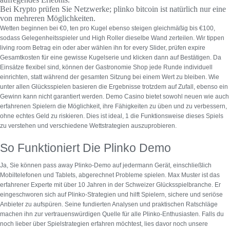
Bei Krypto prüfen Sie Netzwerke; plinko bitcoin ist natürlich nur eine
von mehreren Möglichkeiten.
Wetten beginnen bei €0, ten pro Kugel ebenso steigen gleichmäßig bis €100,
sodass Gelegenheitsspieler und High Roller dieselbe Wand zerteilen. Wir tippen
living room Betrag ein oder aber wählen ihn for every Slider, prüfen expire
Gesamtkosten für eine gewisse Kugelserie und klicken dann auf Bestätigen. Da
Einsätze flexibel sind, können der Gastronomie Shop jede Runde individuell
einrichten, statt während der gesamten Sitzung bei einem Wert zu bleiben. Wie
unter allen Glücksspielen basieren die Ergebnisse trotzdem auf Zufall, ebenso ein
Gewinn kann nicht garantiert werden. Demo Casino bietet sowohl neuen wie auch
erfahrenen Spielern die Möglichkeit, ihre Fähigkeiten zu üben und zu verbessern,
ohne echtes Geld zu riskieren. Dies ist ideal, 1 die Funktionsweise dieses Spiels
zu verstehen und verschiedene Wettstrategien auszuprobieren.
So Funktioniert Die Plinko Demo
Ja, Sie können pass away Plinko-Demo auf jedermann Gerät, einschließlich
Mobiltelefonen und Tablets, abgerechnet Probleme spielen. Max Muster ist das
erfahrener Experte mit über 10 Jahren in der Schweizer Glücksspielbranche. Er
eingeschworen sich auf Plinko-Strategien und hilft Spielern, sichere und seriöse
Anbieter zu aufspüren. Seine fundierten Analysen und praktischen Ratschläge
machen ihn zur vertrauenswürdigen Quelle für alle Plinko-Enthusiasten. Falls du
noch lieber über Spielstrategien erfahren möchtest, lies davor noch unsere