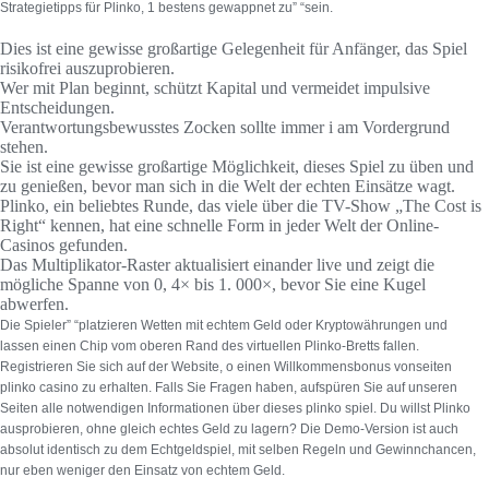
Strategietipps für Plinko, 1 bestens gewappnet zu” “sein.
Dies ist eine gewisse großartige Gelegenheit für Anfänger, das Spiel
risikofrei auszuprobieren.
Wer mit Plan beginnt, schützt Kapital und vermeidet impulsive
Entscheidungen.
Verantwortungsbewusstes Zocken sollte immer i am Vordergrund
stehen.
Sie ist eine gewisse großartige Möglichkeit, dieses Spiel zu üben und
zu genießen, bevor man sich in die Welt der echten Einsätze wagt.
Plinko, ein beliebtes Runde, das viele über die TV-Show „The Cost is
Right“ kennen, hat eine schnelle Form in jeder Welt der Online-
Casinos gefunden.
Das Multiplikator-Raster aktualisiert einander live und zeigt die
mögliche Spanne von 0, 4× bis 1. 000×, bevor Sie eine Kugel
abwerfen.
Die Spieler” “platzieren Wetten mit echtem Geld oder Kryptowährungen und
lassen einen Chip vom oberen Rand des virtuellen Plinko-Bretts fallen.
Registrieren Sie sich auf der Website, o einen Willkommensbonus vonseiten
plinko casino zu erhalten. Falls Sie Fragen haben, aufspüren Sie auf unseren
Seiten alle notwendigen Informationen über dieses plinko spiel. Du willst Plinko
ausprobieren, ohne gleich echtes Geld zu lagern? Die Demo-Version ist auch
absolut identisch zu dem Echtgeldspiel, mit selben Regeln und Gewinnchancen,
nur eben weniger den Einsatz von echtem Geld.