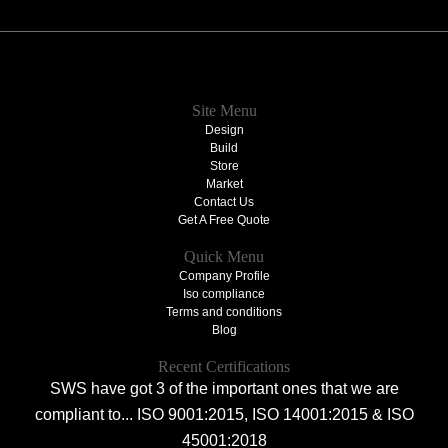
Site Menu
Design
Build
Store
Market
Contact Us
Get A Free Quote
Quick Menu
Company Profile
Iso compliance
Terms and conditions
Blog
Recent Certifications
SWS have got 3 of the important ones that we are
compliant to... ISO 9001:2015, ISO 14001:2015 & ISO
45001:2018