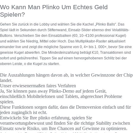
Wo Kann Man Plinko Um Echtes Geld
Spielen?
Gehen Sie zurück in die Lobby und wählen Sie die Kachel „Plinko Balls“. Das
Spiel lädt in Sekunden durch Stiftenwand, Einsatz-Slider ebenso drei Volatilitäts-
Buttons. Verschieben Sie den Einsatzbalken (€0, 10–€100 professional Kugel)
und wählen Sie Niedrig, Mittel oder Hoch. Das Multiplikator-Raster aktualisiert
einander live und zeigt die mögliche Spanne von 0, 4× bis 1. 000×, bevor Sie eine
gewisse Kugel abwerfen. Die Mindesteinzahlung beträgt €10, Transaktionen sind
sofort und gebührenfrei. Tippen Sie auf einen hervorgehobenen Schlitz bei der
oberen Leiste, o die Kugel zu starten.
Die Auszahlungen hängen davon ab, in welcher Gewinnzone der Chip
landet.
Unser erwiesenermaßen faires Verfahren
Ja, Sie können pass away Plinko-Demo auf jedem Gerät,
einschließlich Mobiltelefonen und Tablets, abgerechnet Probleme
spielen.
Diese Funktionen sorgen dafür, dass die Demoversion einfach und für
jeden zugänglich ist echt.
Entwickeln Sie Ihre plinko erfahrung, spielen Sie
verantwortungsbewusst und finden Sie die richtige Stability zwischen
Einsatz sowie Risiko, um Ihre Chancen auf Gewinne zu optimieren.