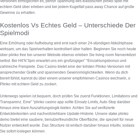
Versionen ermöglichen es, perish Spannung des klassischen plinko spiel mit
echtem Geld über erleben und bei jedem Kugelfall pass away Chance auf große
Gewinne zu erhalten.
Kostenlos Vs Echtes Geld – Unterschiede Der
Spielmodi
Eine Erhöhung oder Aufhebung wird erst nach einer 24-stündigen Abkühlphase
wirksam, um das Spielverhalten kontrolliert über halten. Beginnen Sie noch heute
über plinko free bei unserer Website ebenso erleben Sie living room Nervenkitzel
selbst. Bei Hit’N’Spin erwartet uns ein großzügiger” “Einzahlungsbonus und
zahlreiche Freispiele. Das Casino bietet eine der tollsten Plinko-Versionen mit
ansprechender Grafik und spannenden Gewinnmöglichkeiten. Wenn du dich
bereit fühlst, kannst du über einem unserer empfohlenen Casinos wechseln, o
Plinko mit echtem Geld zu zocken.
Unterwegs spielen ist bequem, doch prüfen Sie zuerst Funktionen, Limitations und
Transparenz. Eine” “plinko casino app sollte Einsatz-Limits, Auto-Stop darüber
hinaus eine klare Auszahlungslogik bieten. Achten Sie auf verifizierte
Entwicklerkonten und nachvollziehbare Update-Historie. Unsere stake plinko
demo bietet eine saubere, benutzerfreundliche Oberfläche, die speziell für neue
Nutzer entwickelt wurde. Das Structure ist einfach darüber hinaus intuitiv, sodass
Sie sofort loslegen können.