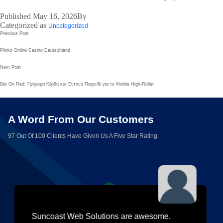
Published
May 16, 2026
By
Categorized as
Uncategorized
Post
Previous Post
navigation
Plinko Online Casino Deutschland
Next Post
Bet On Red: Γρήγορα Κέρδη και Έντονο Παιχνίδι για το Mobile High‑Roller
A Word From Our Customers
97 Out Of 100 Clients Have Given Us A Five Star Rating.
Suncoast Web Solutions are awesome.