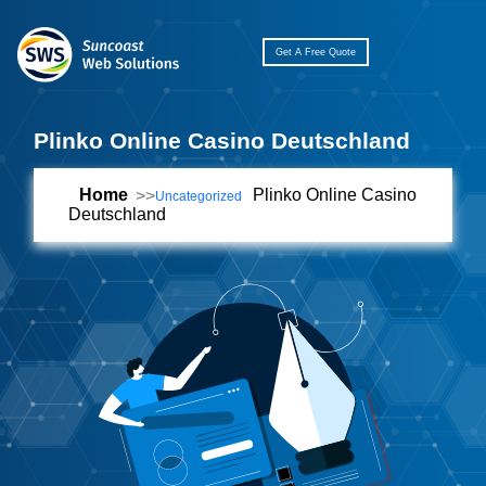
Get A Free Quote
Plinko Online Casino Deutschland
Home
Plinko Online Casino
Uncategorized
Deutschland