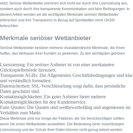
setzt. Seriöse Wettanbieter zeichnen sich nicht nur durch ihre Lizenzierung aus,
sondern auch durch ihre transparente Kommunikation und faire Bedingungen. In
diesem Artikel werden wir die wichtigsten Merkmale seriöser Wettanbieter
erforschen und ihre Transparenz in Bezug auf Sportwetten ohne OASIS
beleuchten.
Merkmale seriöser Wettanbieter
Seriöse Wettanbieter besitzen mehrere charakteristische Merkmale, die ihnen
helfen, das Vertrauen ihrer Kunden zu gewinnen. Zu den wichtigsten gehören:
Lizenzierung:
Ein seriöser Anbieter ist von einer anerkannten
Glücksspielbehörde lizenziert.
Transparente AGBs:
Die Allgemeinen Geschäftsbedingungen sind klar
und verständlich formuliert.
Datensicherheit:
SSL-Verschlüsselung sorgt dafür, dass persönliche
Daten geschützt sind.
Kontaktmöglichkeiten:
Ein guter Anbieter bietet mehrere
Kontaktmöglichkeiten für den Kundenservice.
Faire Quoten:
Die Quoten sind wettbewerbsfähig und angemessen im
Verhältnis zum Markt.
Diese Merkmale sind nur einige der Faktoren, die Sie berücksichtigen sollten,
wenn Sie einen Wettanbieter auswählen. Die Bedeutung einer zuverlässigen
Lizenzierung und der Schutz Ihrer Daten können nicht genug betont werden.