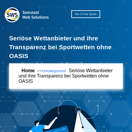
Get A Free Quote
Seriöse Wettanbieter und ihre
Transparenz bei Sportwetten ohne
OASIS
Home
Seriöse Wettanbieter
Uncategorized
und ihre Transparenz bei Sportwetten ohne
OASIS