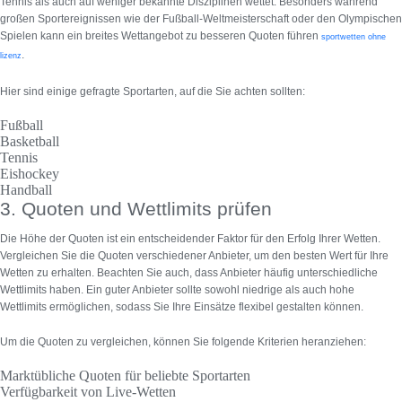
Tennis als auch auf weniger bekannte Disziplinen wettet. Besonders während
großen Sportereignissen wie der Fußball-Weltmeisterschaft oder den Olympischen
Spielen kann ein breites Wettangebot zu besseren Quoten führen
sportwetten ohne
.
lizenz
Hier sind einige gefragte Sportarten, auf die Sie achten sollten:
Fußball
Basketball
Tennis
Eishockey
Handball
3. Quoten und Wettlimits prüfen
Die Höhe der Quoten ist ein entscheidender Faktor für den Erfolg Ihrer Wetten.
Vergleichen Sie die Quoten verschiedener Anbieter, um den besten Wert für Ihre
Wetten zu erhalten. Beachten Sie auch, dass Anbieter häufig unterschiedliche
Wettlimits haben. Ein guter Anbieter sollte sowohl niedrige als auch hohe
Wettlimits ermöglichen, sodass Sie Ihre Einsätze flexibel gestalten können.
Um die Quoten zu vergleichen, können Sie folgende Kriterien heranziehen:
Marktübliche Quoten für beliebte Sportarten
Verfügbarkeit von Live-Wetten