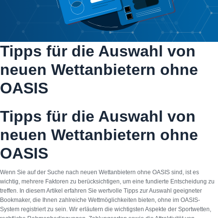
Tipps für die Auswahl von
neuen Wettanbietern ohne
OASIS
Tipps für die Auswahl von
neuen Wettanbietern ohne
OASIS
Wenn Sie auf der Suche nach neuen Wettanbietern ohne OASIS sind, ist es
wichtig, mehrere Faktoren zu berücksichtigen, um eine fundierte Entscheidung zu
treffen. In diesem Artikel erfahren Sie wertvolle Tipps zur Auswahl geeigneter
Bookmaker, die Ihnen zahlreiche Wettmöglichkeiten bieten, ohne im OASIS-
System registriert zu sein. Wir erläutern die wichtigsten Aspekte der Sportwetten,