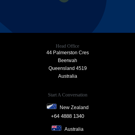
Head Office
44 Palmerston Cres
Beerwah
Queensland 4519
Australia
Start A Conversation
New Zealand
+64 4888 1340
Australia