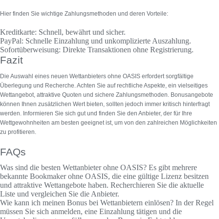
Hier finden Sie wichtige Zahlungsmethoden und deren Vorteile:
Kreditkarte: Schnell, bewährt und sicher.
PayPal: Schnelle Einzahlung und unkomplizierte Auszahlung.
Sofortüberweisung: Direkte Transaktionen ohne Registrierung.
Fazit
Die Auswahl eines neuen Wettanbieters ohne OASIS erfordert sorgfältige
Überlegung und Recherche. Achten Sie auf rechtliche Aspekte, ein vielseitiges
Wettangebot, attraktive Quoten und sichere Zahlungsmethoden. Bonusangebote
können Ihnen zusätzlichen Wert bieten, sollten jedoch immer kritisch hinterfragt
werden. Informieren Sie sich gut und finden Sie den Anbieter, der für Ihre
Wettgewohnheiten am besten geeignet ist, um von den zahlreichen Möglichkeiten
zu profitieren.
FAQs
Was sind die besten Wettanbieter ohne OASIS?
Es gibt mehrere
bekannte Bookmaker ohne OASIS, die eine gültige Lizenz besitzen
und attraktive Wettangebote haben. Recherchieren Sie die aktuelle
Liste und vergleichen Sie die Anbieter.
Wie kann ich meinen Bonus bei Wettanbietern einlösen?
In der Regel
müssen Sie sich anmelden, eine Einzahlung tätigen und die