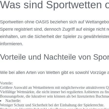
Was sind Sportwetten
Sportwetten ohne OASIS beziehen sich auf Wettangebo
Sperre registriert sind, dennoch Zugriff auf einige ni
einhalten, um die Sicherheit der Spieler zu gewährleist
informieren.
Vorteile und Nachteile von Sp
Wie bei allen Arten von Wetten gibt es sowohl Vorzüge a
Vorteile:
Größere Auswahl an Wettanbietern mit möglicherweise attraktiveren Q
Vielfältige Wettmärkte, die nicht immer bei regulierten Anbietern zu fin
Bonusangebote, die lukrativer sein können als bei lizenzierten Buchma
Nachteile:
Weniger Schutz und Sicherheit bei der Einhaltung der Spielerrechte.