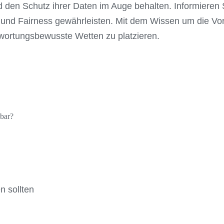
en Schutz ihrer Daten im Auge behalten. Informieren Si
t und Fairness gewährleisten. Mit dem Wissen um die V
twortungsbewusste Wetten zu platzieren.
bar?
n sollten