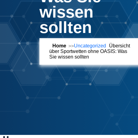
wissen
sollten
Home
Uncategorized
Übersicht
über Sportwetten ohne OASIS: Was
Sie wissen sollten