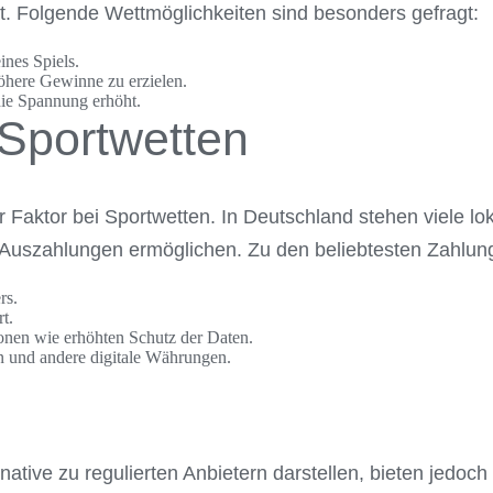
t. Folgende Wettmöglichkeiten sind besonders gefragt:
ines Spiels.
öhere Gewinne zu erzielen.
die Spannung erhöht.
Sportwetten
r Faktor bei Sportwetten. In Deutschland stehen viele l
 Auszahlungen ermöglichen. Zu den beliebtesten Zahlu
rs.
t.
ionen wie erhöhten Schutz der Daten.
n und andere digitale Währungen.
ative zu regulierten Anbietern darstellen, bieten jedoc