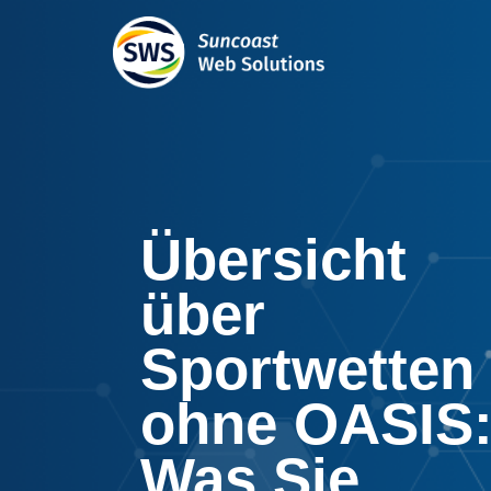
Übersicht
über
Sportwetten
ohne OASIS
Was Sie