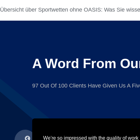
Übersicht über Sportwetten ohne OASIS: Was Sie wisse
A Word From Ou
97 Out Of 100 Clients Have Given Us A Fiv
We're so impressed with the quality of work