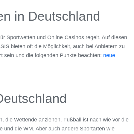
en in Deutschland
ür Sportwetten und Online-Casinos regelt. Auf diesen
IS bieten oft die Möglichkeit, auch bei Anbietern zu
iert sein und die folgenden Punkte beachten:
neue
 Deutschland
n, die Wettende anziehen. Fußball ist nach wie vor die
ue und die WM. Aber auch andere Sportarten wie