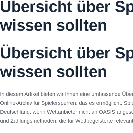
Übersicht über S
wissen sollten
Übersicht über S
wissen sollten
In diesem Artikel bieten wir Ihnen eine umfassende Üb
Online-Archiv für Spielersperren, das es ermöglicht, Sp
Deutschland, wenn Wettanbieter nicht an OASIS angesch
und Zahlungsmethoden, die für Wettbegeisterte relevant