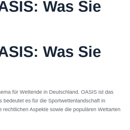
ASIS: Was Sie
ASIS: Was Sie
hema für Wettende in Deutschland. OASIS ist das
s bedeutet es für die Sportwettenlandschaft in
e rechtlichen Aspekte sowie die populären Wettarten