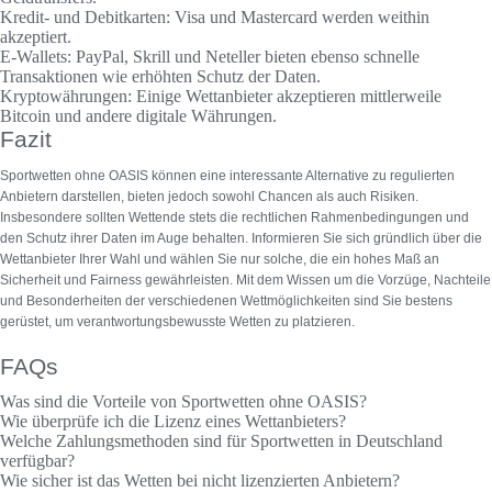
Kredit- und Debitkarten: Visa und Mastercard werden weithin
akzeptiert.
E-Wallets: PayPal, Skrill und Neteller bieten ebenso schnelle
Transaktionen wie erhöhten Schutz der Daten.
Kryptowährungen: Einige Wettanbieter akzeptieren mittlerweile
Bitcoin und andere digitale Währungen.
Fazit
Sportwetten ohne OASIS können eine interessante Alternative zu regulierten
Anbietern darstellen, bieten jedoch sowohl Chancen als auch Risiken.
Insbesondere sollten Wettende stets die rechtlichen Rahmenbedingungen und
den Schutz ihrer Daten im Auge behalten. Informieren Sie sich gründlich über die
Wettanbieter Ihrer Wahl und wählen Sie nur solche, die ein hohes Maß an
Sicherheit und Fairness gewährleisten. Mit dem Wissen um die Vorzüge, Nachteile
und Besonderheiten der verschiedenen Wettmöglichkeiten sind Sie bestens
gerüstet, um verantwortungsbewusste Wetten zu platzieren.
FAQs
Was sind die Vorteile von Sportwetten ohne OASIS?
Wie überprüfe ich die Lizenz eines Wettanbieters?
Welche Zahlungsmethoden sind für Sportwetten in Deutschland
verfügbar?
Wie sicher ist das Wetten bei nicht lizenzierten Anbietern?