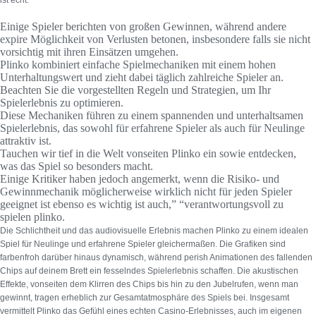
Einige Spieler berichten von großen Gewinnen, während andere
expire Möglichkeit von Verlusten betonen, insbesondere falls sie nicht
vorsichtig mit ihren Einsätzen umgehen.
Plinko kombiniert einfache Spielmechaniken mit einem hohen
Unterhaltungswert und zieht dabei täglich zahlreiche Spieler an.
Beachten Sie die vorgestellten Regeln und Strategien, um Ihr
Spielerlebnis zu optimieren.
Diese Mechaniken führen zu einem spannenden und unterhaltsamen
Spielerlebnis, das sowohl für erfahrene Spieler als auch für Neulinge
attraktiv ist.
Tauchen wir tief in die Welt vonseiten Plinko ein sowie entdecken,
was das Spiel so besonders macht.
Einige Kritiker haben jedoch angemerkt, wenn die Risiko- und
Gewinnmechanik möglicherweise wirklich nicht für jeden Spieler
geeignet ist ebenso es wichtig ist auch,” “verantwortungsvoll zu
spielen plinko.
Die Schlichtheit und das audiovisuelle Erlebnis machen Plinko zu einem idealen
Spiel für Neulinge und erfahrene Spieler gleichermaßen. Die Grafiken sind
farbenfroh darüber hinaus dynamisch, während perish Animationen des fallenden
Chips auf deinem Brett ein fesselndes Spielerlebnis schaffen. Die akustischen
Effekte, vonseiten dem Klirren des Chips bis hin zu den Jubelrufen, wenn man
gewinnt, tragen erheblich zur Gesamtatmosphäre des Spiels bei. Insgesamt
vermittelt Plinko das Gefühl eines echten Casino-Erlebnisses, auch im eigenen