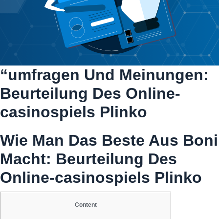
“umfragen Und Meinungen:
Beurteilung Des Online-
casinospiels Plinko
Wie Man Das Beste Aus Boni
Macht: Beurteilung Des
Online-casinospiels Plinko
Content