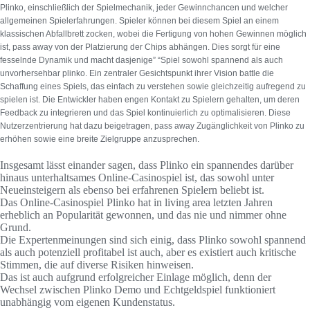
Plinko, einschließlich der Spielmechanik, jeder Gewinnchancen und welcher
allgemeinen Spielerfahrungen. Spieler können bei diesem Spiel an einem
klassischen Abfallbrett zocken, wobei die Fertigung von hohen Gewinnen möglich
ist, pass away von der Platzierung der Chips abhängen. Dies sorgt für eine
fesselnde Dynamik und macht dasjenige” “Spiel sowohl spannend als auch
unvorhersehbar plinko. Ein zentraler Gesichtspunkt ihrer Vision battle die
Schaffung eines Spiels, das einfach zu verstehen sowie gleichzeitig aufregend zu
spielen ist. Die Entwickler haben engen Kontakt zu Spielern gehalten, um deren
Feedback zu integrieren und das Spiel kontinuierlich zu optimalisieren. Diese
Nutzerzentrierung hat dazu beigetragen, pass away Zugänglichkeit von Plinko zu
erhöhen sowie eine breite Zielgruppe anzusprechen.
Insgesamt lässt einander sagen, dass Plinko ein spannendes darüber
hinaus unterhaltsames Online-Casinospiel ist, das sowohl unter
Neueinsteigern als ebenso bei erfahrenen Spielern beliebt ist.
Das Online-Casinospiel Plinko hat in living area letzten Jahren
erheblich an Popularität gewonnen, und das nie und nimmer ohne
Grund.
Die Expertenmeinungen sind sich einig, dass Plinko sowohl spannend
als auch potenziell profitabel ist auch, aber es existiert auch kritische
Stimmen, die auf diverse Risiken hinweisen.
Das ist auch aufgrund erfolgreicher Einlage möglich, denn der
Wechsel zwischen Plinko Demo und Echtgeldspiel funktioniert
unabhängig vom eigenen Kundenstatus.