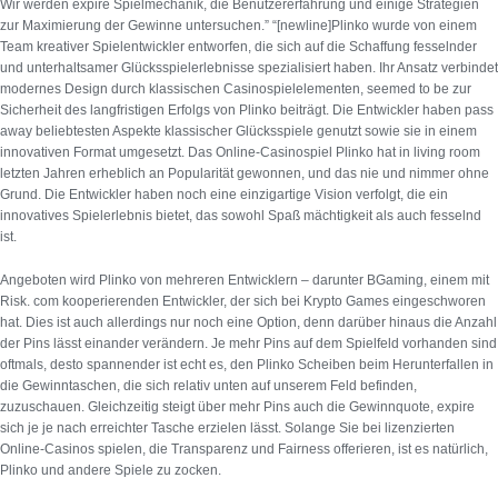
Wir werden expire Spielmechanik, die Benutzererfahrung und einige Strategien
zur Maximierung der Gewinne untersuchen.” “[newline]Plinko wurde von einem
Team kreativer Spielentwickler entworfen, die sich auf die Schaffung fesselnder
und unterhaltsamer Glücksspielerlebnisse spezialisiert haben. Ihr Ansatz verbindet
modernes Design durch klassischen Casinospielelementen, seemed to be zur
Sicherheit des langfristigen Erfolgs von Plinko beiträgt. Die Entwickler haben pass
away beliebtesten Aspekte klassischer Glücksspiele genutzt sowie sie in einem
innovativen Format umgesetzt. Das Online-Casinospiel Plinko hat in living room
letzten Jahren erheblich an Popularität gewonnen, und das nie und nimmer ohne
Grund. Die Entwickler haben noch eine einzigartige Vision verfolgt, die ein
innovatives Spielerlebnis bietet, das sowohl Spaß mächtigkeit als auch fesselnd
ist.
Angeboten wird Plinko von mehreren Entwicklern – darunter BGaming, einem mit
Risk. com kooperierenden Entwickler, der sich bei Krypto Games eingeschworen
hat. Dies ist auch allerdings nur noch eine Option, denn darüber hinaus die Anzahl
der Pins lässt einander verändern. Je mehr Pins auf dem Spielfeld vorhanden sind
oftmals, desto spannender ist echt es, den Plinko Scheiben beim Herunterfallen in
die Gewinntaschen, die sich relativ unten auf unserem Feld befinden,
zuzuschauen. Gleichzeitig steigt über mehr Pins auch die Gewinnquote, expire
sich je je nach erreichter Tasche erzielen lässt. Solange Sie bei lizenzierten
Online-Casinos spielen, die Transparenz und Fairness offerieren, ist es natürlich,
Plinko und andere Spiele zu zocken.