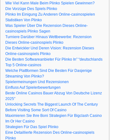
Wie Viel Kann Male Beim Plinko Spielen Gewinnen?
Die Vorzüge Des Spiels Plinko
Plinko Im Einigung Zu Anderen Online-casinospielen
Statistiken Von Plinko
Was Spieler Über Die Rezension Dieses Online-
casinospiels Plinko Sagen
Turniere Darüber Hinaus Wettbewerbe: Rezension
Dieses Online-casinospiels Plinko
Die Entwickler Und Deren Vision: Rezension Dieses
Online-casinospiels Plinko
Die Besten Softwareanbieter Für Plinko In” “deutschlands
Top 5 Online-casinos
Welche Plattformen Sind Die Besten Für Dasjenige
Streaming Von Plinko?
Spielermeinungen Und Rezensionen
Einfluss Auf Spielerbewertungen
Beste Online Casinos Bauer Abzug Von Deutsche Lizenz
2025″
Unlocking Secrets The Biggest Launch Of The Century
Before Visiting Some Sort Of Casino
Maximieren Sie Ihre Boni Strategien Für Bigclash Casino
Im Or Her Casino
Strategien Für Das Spiel Plinko
Eine Detaillierte Rezension Des Online-casinospiels
Plinko