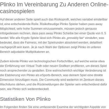
Plinko Im Vereinbarung Zu Anderen Online-
casinospielen
Auf dieser anderen Seite spielt auch das Risikoprofil, welches variabel einstellbar
ist, eine entscheidende Rolle. Risikofreudige Plinko Spieler haben pass away
Möglichkeit, sehr hohe Summen einzusammeln, müssen jedoch genauso
infolgedessen rechnen, dass pass away Plinko Scheibe bei einer Quote von 0. 5
landet. Wie alle Krypto Spiele lässt sich Plinko als „provably fair“ einstufen, was
bedeutet, dass die Fairness, mit der Spielrunden absolviert werden, detailliert
nachgeprüft sein kann. Je je nach Wahl der Optionen zeigt Plinko im unteren
Bereich adjustable Multiplikatoren an.
Zudem könnte Plinko von technologischen Fortschritten, auf welche weise etwa
der Einführung von Virtual Truth oder neuen Grafiken profitieren, um dieses Spiel
noch ansprechender zu gestalten. Eine wahrscheinlich wichtige Veränderung ist
die Etablierung von Plinko als eSports-Bereich, was deinem Spiel eine direkte
Dimension hinzufügen muss. Die Community wird weiterhin im Zentrum dieses
Wachstums stehen, und die Rückmeldungen der Spieler sein entscheidend dafür
sein, wie Plinko sich weiterentwickelt.
Statistiken Von Plinko
Im Folgenden finden Sie eine umfassende Examine der wichtigsten Aspekte von