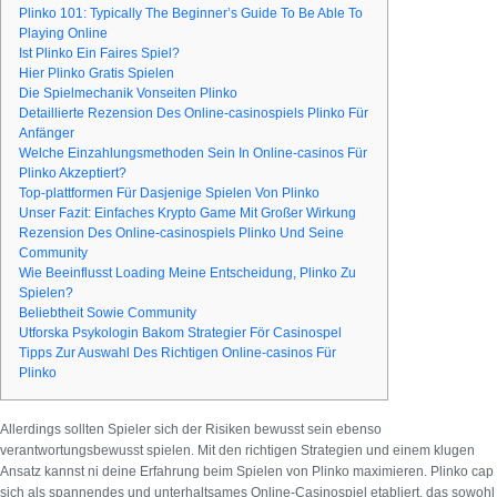
Plinko 101: Typically The Beginner’s Guide To Be Able To
Playing Online
Ist Plinko Ein Faires Spiel?
Hier Plinko Gratis Spielen
Die Spielmechanik Vonseiten Plinko
Detaillierte Rezension Des Online-casinospiels Plinko Für
Anfänger
Welche Einzahlungsmethoden Sein In Online-casinos Für
Plinko Akzeptiert?
Top-plattformen Für Dasjenige Spielen Von Plinko
Unser Fazit: Einfaches Krypto Game Mit Großer Wirkung
Rezension Des Online-casinospiels Plinko Und Seine
Community
Wie Beeinflusst Loading Meine Entscheidung, Plinko Zu
Spielen?
Beliebtheit Sowie Community
Utforska Psykologin Bakom Strategier För Casinospel
Tipps Zur Auswahl Des Richtigen Online-casinos Für
Plinko
Allerdings sollten Spieler sich der Risiken bewusst sein ebenso
verantwortungsbewusst spielen. Mit den richtigen Strategien und einem klugen
Ansatz kannst ni deine Erfahrung beim Spielen von Plinko maximieren. Plinko cap
sich als spannendes und unterhaltsames Online-Casinospiel etabliert, das sowohl