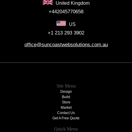
United Kingdom
+442045770658
US
+1 213 293 3902
office@suncoastwebsolutions.com.au
Site Menu
Design
Build
Store
Market
Contact Us
Get A Free Quote
Quick Menu