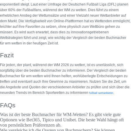
exponentiell steigt. Laut einer Umfrage der Deutschen Fußball Liga (DFL) planen
über 60% der Fußballfans, während der WM zu wetten. Dies führt zu einem
erheblichen Anstieg der Wettumsätze und einer Vielzahl neuer Wettanbieter auf
dem Markt. Die Verfügbarkeit von Online-Plattformen hat es Wettenden ermöglicht,
leichter auf ihre Favoriten zu setzen, ohne physisch zum Wettbüro gehen zu
müssen. Es wird auch erwartet, dass dies zu innovationsgetriebenen
Wettstrategien führt und zeigt, wie wichtig der
Vergleich der besten Buchmacher
für wm wetten
in der heutigen Zeit ist.
Fazit
Für jeden, der plant, während der WM 2026 zu wetten, ist es unerlässlich, sich
sorgfältig über die besten Buchmacher zu informieren. Der
Vergleich der besten
Buchmacher für wm wetten
wird Ihnen helfen, wohlüberlegte Entscheidungen zu
treffen und eventuell auch Ihre Gewinne zu maximieren. Nutzen Sie die Zeit, um
die Angebote und Quoten der verschiedenen Anbieter zu prüfen und sich über die
neuesten Trends im Bereich Sportwetten zu informieren
.
fußball wettanbieter
FAQs
Was ist der beste Buchmacher für WM-Wetten?
Es gibt viele gute
Optionen wie Bet365, Tipico und Unibet. Die beste Wahl hängt oft
von persönlichen Präferenzen ab.
Wie vergleiche ich die Quoten von Buchmachern?
Sie können