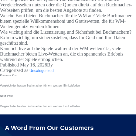
Vergleichsseiten nutzen oder die Quoten direkt auf den Buchmacher-
Webseiten prüfen, um die besten Angebote zu finden.
Welche Boni bieten Buchmacher für die WM an?
Viele Buchmacher
bieten spezielle Willkommensboni und Gratiswetten, die für WM-
Wetten genutzt werden können.
Wie wichtig sind die Lizenzierung und Sicherheit bei Buchmachern?
Extrem wichtig, um sicherzustellen, dass Ihr Geld und Ihre Daten
geschützt sind.
Kann ich live auf die Spiele während der WM wetten?
Ja, viele
Buchmacher bieten Live-Wetten an, die ein spannendes Erlebnis
während der Spiele ermöglichen.
Published
May 16, 2026
By
Categorized as
Uncategorized
Post
Previous Post
navigation
Vergleich der besten Buchmacher für wm wetten: Ein Leitfaden
Next Post
Vergleich der besten Buchmacher für wm wetten: Ein Leitfaden
A Word From Our Customers