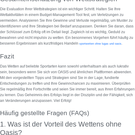
Die Evaluation Ihrer Wettstrategien ist ein wichtiger Schritt. Halten Sie Ihre
Wettaktivitäten in einem Budget-Management-Tool fest, um Verletzungen zu
vermeiden. Analysieren Sie Ihre Gewinne und Verluste regelmäßig, um Muster zu
identifizieren und Ihre Strategien bei Bedarf anzupassen. Denken Sie daran, dass
der Schlüssel zum Erfolg oft im Detail liegt. Zugleich ist es wichtig, Geduld zu
bewahren und nicht impulsiv zu wetten. Ein besonnenes Vorgehen führt häufig zu
besseren Ergebnissen als kurzfristiges Handeln
.
sportwetten ohne lugas und oasis
Fazit
Das Wetten auf beliebte Sportarten kann sowohl unterhaltsam als auch lukrativ
sein, besonders wenn Sie sich von OASIS und ähnlichen Plattformen abwenden.
Mit den vorgestellten Tipps und Strategien sind Sie in der Lage, fundierte
Entscheidungen zu treffen und Ihre Gewinnchancen zu maximieren. Überprüfen
Sie regelmäßig Ihre Fortschritte und seien Sie immer bereit, aus Ihren Erfahrungen
zu lernen. Das Geheimnis des Erfolgs liegt in der Disziplin und der Fähigkeit, sich
an Veränderungen anzupassen. Viel Erfolg!
Häufig gestellte Fragen (FAQs)
1. Was ist der Vorteil des Wettens ohne
Oasis?