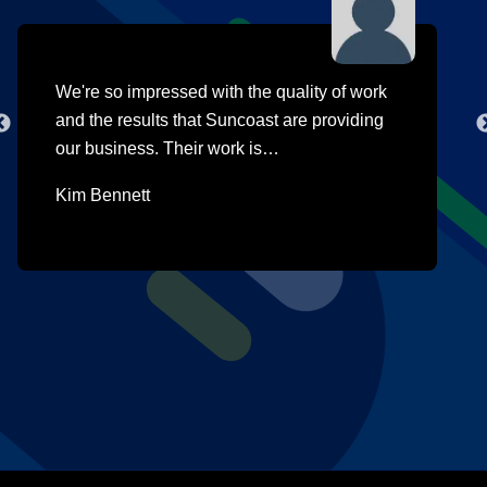
We're so impressed with the quality of work
and the results that Suncoast are providing
our business. Their work is…
Kim Bennett