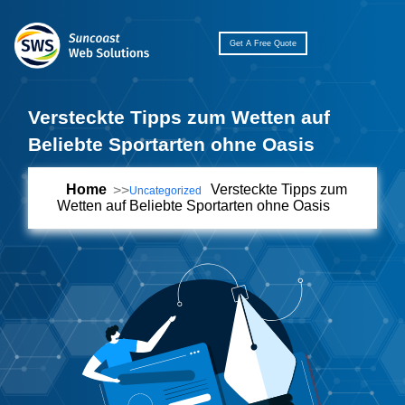
Get A Free Quote
Versteckte Tipps zum Wetten auf
Beliebte Sportarten ohne Oasis
Home
Versteckte Tipps zum
Uncategorized
Wetten auf Beliebte Sportarten ohne Oasis