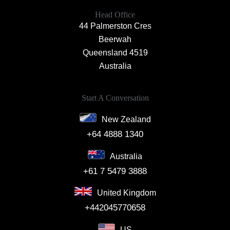
Head Office
44 Palmerston Cres
Beerwah
Queensland 4519
Australia
Start A Conversation
New Zealand
+64 4888 1340
Australia
+61 7 5479 3888
United Kingdom
+442045770658
US