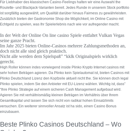
Für Liebhaber des klassischen Casino-Feelings halten wir eine Auswahl the
Roulette- und Blackjack-Varianten bereit. Jedes Runde in unserem Stock portfolio
ist sorgfältig ausgewählt, um Qualität darüber hinaus Fairness zu gewährleisten.
Zusätzlich bieten der Gastronomie Shop die Möglichkeit, im Online Casino mit
Echtgeld zu spielen, was Ihr Spielerlebnis nach wie vor aufregender macht.
In der Welt der Online On line casino Spiele entfaltet Vulkan Vegas
seine ganze Pracht.
Im Jahr 2025 bieten Online-Casinos mehrere Zahlungsmethoden an,
doch nicht alle sind gleich praktisch.
Nicht alle werden dem Spielspaß” “kklk Originalspiels wirklich
gerecht.
High Roller können indes vorwiegend inside Plinko Krypto Internet casinos mit
sehr hohen Beträgen agieren. Da Plinko kein Spielautomat ist, bieten Casinos mit
Plinko Deutschland Lizenz den Kopfzeile aktuell nicht the. Sie können doch legal
Plinko spielen, indem Sie den Anbieter mit EU-Lizenz wählen. Wichtig ist, dass”
“Ihre Plinko Strategie auf einem sicheren Cash Management aufgebaut wird.
Agieren Sie mit verhältnismäßig kleinen Beträgen im Verhältnis über Ihrem
Gesamtkapital und lassen Sie sich nicht von radikal hohen Einsatzlimits
versuchen. Ein weiterer sinnvoller Ansatz ist ha sido, einen Casino Bonus
einzubauen.
Beste Plinko Casinos Deutschland – Wo