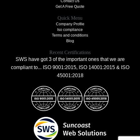
Contact Us
Get A Free Quote
Quick Menu
Company Profile
Iso compliance
Terms and conditions
Blog
Recent Certifications
SWS have got 3 of the important ones that we are
compliant to... ISO 9001:2015, ISO 14001:2015 & ISO
45001:2018