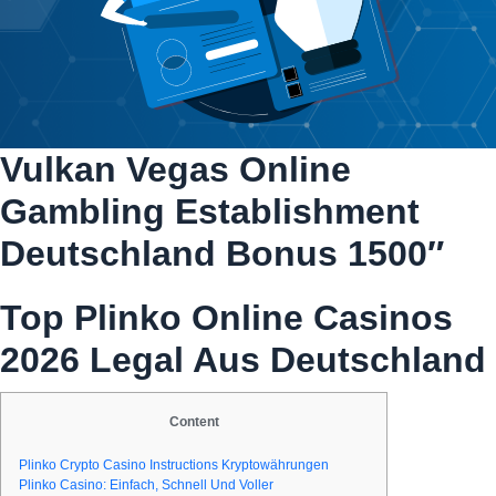
Vulkan Vegas Online
Gambling Establishment
Deutschland Bonus 1500″
Top Plinko Online Casinos
2026 Legal Aus Deutschland
Content
Plinko Crypto Casino Instructions Kryptowährungen
Plinko Casino: Einfach, Schnell Und Voller