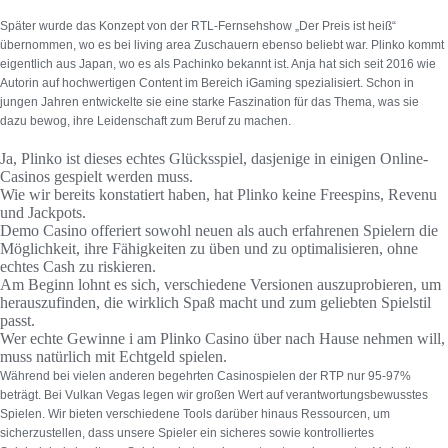
Später wurde das Konzept von der RTL-Fernsehshow „Der Preis ist heiß“
übernommen, wo es bei living area Zuschauern ebenso beliebt war. Plinko kommt
eigentlich aus Japan, wo es als Pachinko bekannt ist. Anja hat sich seit 2016 wie
Autorin auf hochwertigen Content im Bereich iGaming spezialisiert. Schon in
jungen Jahren entwickelte sie eine starke Faszination für das Thema, was sie
dazu bewog, ihre Leidenschaft zum Beruf zu machen.
Ja, Plinko ist dieses echtes Glücksspiel, dasjenige in einigen Online-
Casinos gespielt werden muss.
Wie wir bereits konstatiert haben, hat Plinko keine Freespins, Revenu
und Jackpots.
Demo Casino offeriert sowohl neuen als auch erfahrenen Spielern die
Möglichkeit, ihre Fähigkeiten zu üben und zu optimalisieren, ohne
echtes Cash zu riskieren.
Am Beginn lohnt es sich, verschiedene Versionen auszuprobieren, um
herauszufinden, die wirklich Spaß macht und zum geliebten Spielstil
passt.
Wer echte Gewinne i am Plinko Casino über nach Hause nehmen will,
muss natürlich mit Echtgeld spielen.
Während bei vielen anderen begehrten Casinospielen der RTP nur 95-97%
beträgt. Bei Vulkan Vegas legen wir großen Wert auf verantwortungsbewusstes
Spielen. Wir bieten verschiedene Tools darüber hinaus Ressourcen, um
sicherzustellen, dass unsere Spieler ein sicheres sowie kontrolliertes