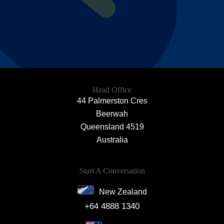
Head Office
44 Palmerston Cres
Beerwah
Queensland 4519
Australia
Start A Conversation
New Zealand
+64 4888 1340