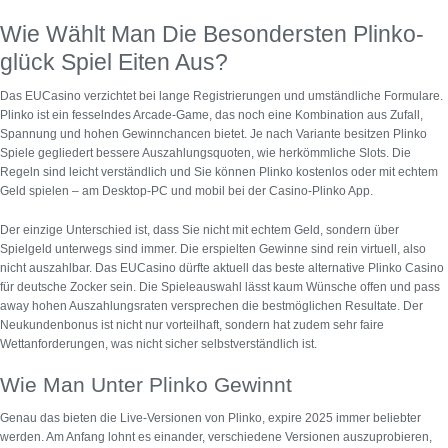
Wie Wählt Man Die Besondersten Plinko-
glück Spiel Eiten Aus?
Das EUCasino verzichtet bei lange Registrierungen und umständliche Formulare.
Plinko ist ein fesselndes Arcade-Game, das noch eine Kombination aus Zufall,
Spannung und hohen Gewinnchancen bietet. Je nach Variante besitzen Plinko
Spiele gegliedert bessere Auszahlungsquoten, wie herkömmliche Slots. Die
Regeln sind leicht verständlich und Sie können Plinko kostenlos oder mit echtem
Geld spielen – am Desktop-PC und mobil bei der Casino-Plinko App.
Der einzige Unterschied ist, dass Sie nicht mit echtem Geld, sondern über
Spielgeld unterwegs sind immer. Die erspielten Gewinne sind rein virtuell, also
nicht auszahlbar. Das EUCasino dürfte aktuell das beste alternative Plinko Casino
für deutsche Zocker sein. Die Spieleauswahl lässt kaum Wünsche offen und pass
away hohen Auszahlungsraten versprechen die bestmöglichen Resultate. Der
Neukundenbonus ist nicht nur vorteilhaft, sondern hat zudem sehr faire
Wettanforderungen, was nicht sicher selbstverständlich ist.
Wie Man Unter Plinko Gewinnt
Genau das bieten die Live-Versionen von Plinko, expire 2025 immer beliebter
werden. Am Anfang lohnt es einander, verschiedene Versionen auszuprobieren,