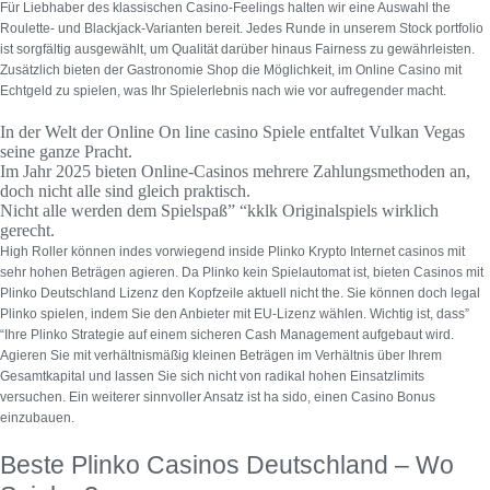
Für Liebhaber des klassischen Casino-Feelings halten wir eine Auswahl the
Roulette- und Blackjack-Varianten bereit. Jedes Runde in unserem Stock portfolio
ist sorgfältig ausgewählt, um Qualität darüber hinaus Fairness zu gewährleisten.
Zusätzlich bieten der Gastronomie Shop die Möglichkeit, im Online Casino mit
Echtgeld zu spielen, was Ihr Spielerlebnis nach wie vor aufregender macht.
In der Welt der Online On line casino Spiele entfaltet Vulkan Vegas
seine ganze Pracht.
Im Jahr 2025 bieten Online-Casinos mehrere Zahlungsmethoden an,
doch nicht alle sind gleich praktisch.
Nicht alle werden dem Spielspaß” “kklk Originalspiels wirklich
gerecht.
High Roller können indes vorwiegend inside Plinko Krypto Internet casinos mit
sehr hohen Beträgen agieren. Da Plinko kein Spielautomat ist, bieten Casinos mit
Plinko Deutschland Lizenz den Kopfzeile aktuell nicht the. Sie können doch legal
Plinko spielen, indem Sie den Anbieter mit EU-Lizenz wählen. Wichtig ist, dass”
“Ihre Plinko Strategie auf einem sicheren Cash Management aufgebaut wird.
Agieren Sie mit verhältnismäßig kleinen Beträgen im Verhältnis über Ihrem
Gesamtkapital und lassen Sie sich nicht von radikal hohen Einsatzlimits
versuchen. Ein weiterer sinnvoller Ansatz ist ha sido, einen Casino Bonus
einzubauen.
Beste Plinko Casinos Deutschland – Wo