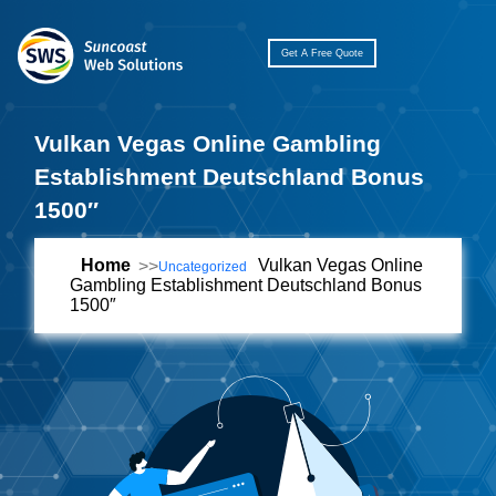
Get A Free Quote
Vulkan Vegas Online Gambling
Establishment Deutschland Bonus
1500″
Home
Vulkan Vegas Online
Uncategorized
Gambling Establishment Deutschland Bonus
1500″