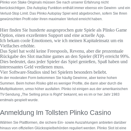
Plinko von Stake Originals müssen Sie nach unserer Erfahrung nicht
berücksichtigen. Die Autoplay Funktion enthält immer ebenso ein Gewinn- und ein
Verlust-Stop Limit. Das Plinko Autoplay Spiel wird abgebrochen, sofern Sie Ihren
gewünschten Profit oder ihren maximalen Verlust erreicht haben.
Hier finden Sie hunderte ausgesprochen gute Spiele als Plinko Game
Option, einen exzellenten Support und eine actuelle App.
Ich bekam coole Emotionen, wie ich meinen Kapitaleinsatz um ein
Vielfaches erhöhte.
Das Spiel hat wohl keine Freespools, Revenu, aber die prozentuale
Rückgabe des Slot machine games an den Spieler (RTP) erreicht 99%.
Dies bedeutet, dass jeder Spieler das Spiel genießen, Spaß haben und
interessantes Geld verdienen muss.
Vier Software-Studios sind bei Spielern besonders beliebt.
In der moderaten Form bekommen Sie häufig Gewinne, aber keine hohen
Summen. Beim hohen Risiko gibt es weniger Profite, die dann aber durch die
Multiplikatoren, umso höher ausfallen. Plinko ist einigen aus der amerikanischen
TV-Sendung „The Selling price is Right“ bekannt, wo es im or her Jahr 1983
erstmals gespielt wurde.
Anmeldung Im Tollsten Plinko Casino
Wählen Sie Plattformen, die sichere Ein- sowie Auszahlungen anbieten darüber
hinaus von offiziellen Glücksspielbehörden reguliert werden. Plinko Slot ist eine