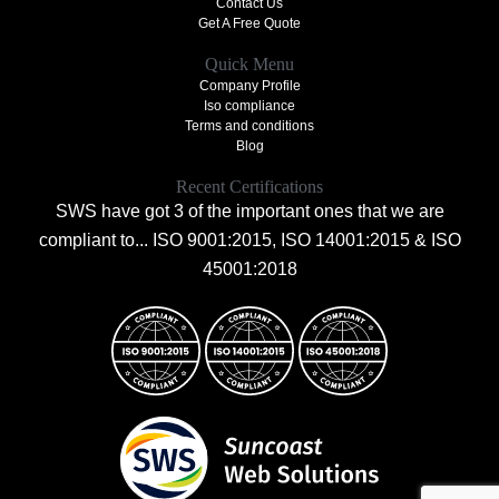
Contact Us
Get A Free Quote
Quick Menu
Company Profile
Iso compliance
Terms and conditions
Blog
Recent Certifications
SWS have got 3 of the important ones that we are
compliant to... ISO 9001:2015, ISO 14001:2015 & ISO
45001:2018