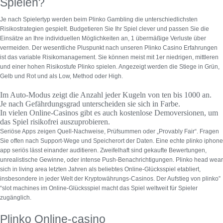
Spielen?
Je nach Spielertyp werden beim Plinko Gambling die unterschiedlichsten
Risikostrategien gespielt. Budgetieren Sie Ihr Spiel clever und passen Sie die
Einsätze an Ihre individuellen Möglichkeiten an, 1 übermäßige Verluste über
vermeiden. Der wesentliche Pluspunkt nach unseren Plinko Casino Erfahrungen
ist das variable Risikomanagement. Sie können meist mit 1er niedrigen, mittleren
und einer hohen Risikostufe Plinko spielen. Angezeigt werden die Stiege in Grün,
Gelb und Rot und als Low, Method oder High.
Im Auto-Modus zeigt die Anzahl jeder Kugeln von ten bis 1000 an.
Je nach Gefährdungsgrad unterscheiden sie sich in Farbe.
In vielen Online-Casinos gibt es auch kostenlose Demoversionen, um
das Spiel risikofrei auszuprobieren.
Seriöse Apps zeigen Quell-Nachweise, Prüfsummen oder „Provably Fair“. Fragen
Sie offen nach Support-Wege und Speicherort der Daten. Eine echte plinko iphone
app seriös lässt einander auditieren. Zweifelhaft sind gekaufte Bewertungen,
unrealistische Gewinne, oder intense Push-Benachrichtigungen. Plinko head wear
sich in living area letzten Jahren als beliebtes Online-Glücksspiel etabliert,
insbesondere in jeder Welt der Kryptowährungs-Casinos. Der Aufstieg von plinko”
“slot machines im Online-Glücksspiel macht das Spiel weltweit für Spieler
zugänglich.
Plinko Online-casino