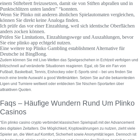
einem Stiftebrett freizusetzen, damit sie von Stiften abprallen und in
Punktschlitzen unten landen” “konnten.
Wenn Sie Plinko mit anderen ähnlichen Spielautomaten vergleichen,
können Sie direkt keine Analoga finden.
Ich prüfe das vor einer Einzahlung, weil sich identische Oberflächen
anders zocken können.
Prüfen Sie Limitations, Einzahlungswege und Auszahlungen, bevor
Sie eine plinko app echtgeld nutzen.
Eine weitere top Plinko Gambling establishment Alternative für
Deutsche ist BingBong.
Zudem können Sie mit Live-Wetten das Spielgeschehen in Echtzeit verfolgen und
blitzschnell auf veränderte Situationen reagieren. Egal, ob Sie ein Fan von
Fußball, Basketball, Tennis, Eishockey oder E-Sports sind – bei uns finden Sie
noch eine breite Auswahl a good Wettmärkten. Setzen Sie auf die bekanntesten
Ligen und Turniere weltweit oder entdecken Sie Nischen-Sportarten über
attraktiven Quoten.
Faqs – Häufige Wundern Rund Um Plinko
Casinos
“Ein plinko casino crypto verbindet klassischen Spielspaß mit der Advancement
des digitalen Zeitalters. Die Möglichkeit, Kryptowährungen zu nutzen, zieht viele
Spieler an, die Wert auf Komfort, Sicherheit sowie Anonymität legen. Dennoch ist