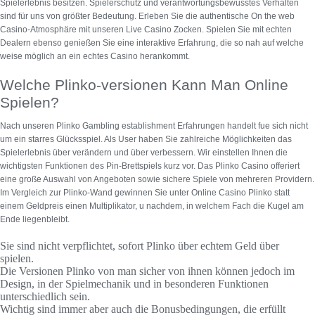
Spielerlebnis besitzen. Spielerschutz und verantwortungsbewusstes Verhalten
sind für uns von größter Bedeutung. Erleben Sie die authentische On the web
Casino-Atmosphäre mit unseren Live Casino Zocken. Spielen Sie mit echten
Dealern ebenso genießen Sie eine interaktive Erfahrung, die so nah auf welche
weise möglich an ein echtes Casino herankommt.
Welche Plinko-versionen Kann Man Online
Spielen?
Nach unseren Plinko Gambling establishment Erfahrungen handelt fue sich nicht
um ein starres Glücksspiel. Als User haben Sie zahlreiche Möglichkeiten das
Spielerlebnis über verändern und über verbessern. Wir einstellen Ihnen die
wichtigsten Funktionen des Pin-Brettspiels kurz vor. Das Plinko Casino offeriert
eine große Auswahl von Angeboten sowie sichere Spiele von mehreren Providern.
Im Vergleich zur Plinko-Wand gewinnen Sie unter Online Casino Plinko statt
einem Geldpreis einen Multiplikator, u nachdem, in welchem Fach die Kugel am
Ende liegenbleibt.
Sie sind nicht verpflichtet, sofort Plinko über echtem Geld über
spielen.
Die Versionen Plinko von man sicher von ihnen können jedoch im
Design, in der Spielmechanik und in besonderen Funktionen
unterschiedlich sein.
Wichtig sind immer aber auch die Bonusbedingungen, die erfüllt