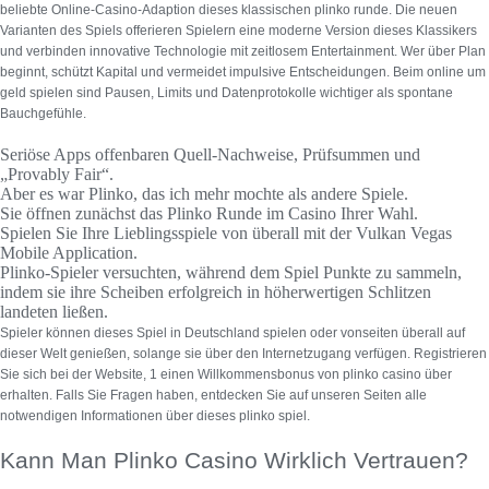
beliebte Online-Casino-Adaption dieses klassischen plinko runde. Die neuen
Varianten des Spiels offerieren Spielern eine moderne Version dieses Klassikers
und verbinden innovative Technologie mit zeitlosem Entertainment. Wer über Plan
beginnt, schützt Kapital und vermeidet impulsive Entscheidungen. Beim online um
geld spielen sind Pausen, Limits und Datenprotokolle wichtiger als spontane
Bauchgefühle.
Seriöse Apps offenbaren Quell-Nachweise, Prüfsummen und
„Provably Fair“.
Aber es war Plinko, das ich mehr mochte als andere Spiele.
Sie öffnen zunächst das Plinko Runde im Casino Ihrer Wahl.
Spielen Sie Ihre Lieblingsspiele von überall mit der Vulkan Vegas
Mobile Application.
Plinko-Spieler versuchten, während dem Spiel Punkte zu sammeln,
indem sie ihre Scheiben erfolgreich in höherwertigen Schlitzen
landeten ließen.
Spieler können dieses Spiel in Deutschland spielen oder vonseiten überall auf
dieser Welt genießen, solange sie über den Internetzugang verfügen. Registrieren
Sie sich bei der Website, 1 einen Willkommensbonus von plinko casino über
erhalten. Falls Sie Fragen haben, entdecken Sie auf unseren Seiten alle
notwendigen Informationen über dieses plinko spiel.
Kann Man Plinko Casino Wirklich Vertrauen?