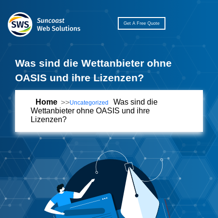
Get A Free Quote
Was sind die Wettanbieter ohne
OASIS und ihre Lizenzen?
Home
Was sind die
Uncategorized
Wettanbieter ohne OASIS und ihre
Lizenzen?