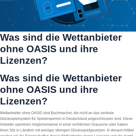
Was sind die Wettanbieter
ohne OASIS und ihre
Lizenzen?
Was sind die Wettanbieter
ohne OASIS und ihre
Lizenzen?
Wettanbieter ohne OASIS sind Buchmacher, die nicht an das zentrale
Glücksspielsystem für Spielersperren in Deutschland angeschlossen sind. Diese
Anbieter operieren möglicherweise in einer rechtlichen Grauzone oder haben
ihren Sitz in Ländern mit weniger strengen Glücksspielgesetzen. In diesem Artikel
werden wir die Eigenschaften dieser Wettanbieter, deren Lizenzen und die damit