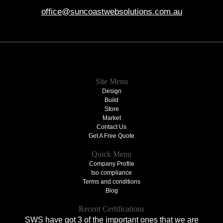
office@suncoastwebsolutions.com.au
Site Menu
Design
Build
Store
Market
Contact Us
Get A Free Quote
Quick Menu
Company Profile
Iso compliance
Terms and conditions
Blog
Recent Certifications
SWS have got 3 of the important ones that we are