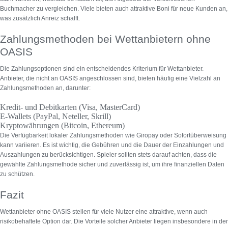
Buchmacher zu vergleichen. Viele bieten auch attraktive Boni für neue Kunden an,
was zusätzlich Anreiz schafft.
Zahlungsmethoden bei Wettanbietern ohne
OASIS
Die Zahlungsoptionen sind ein entscheidendes Kriterium für Wettanbieter.
Anbieter, die nicht an OASIS angeschlossen sind, bieten häufig eine Vielzahl an
Zahlungsmethoden an, darunter:
Kredit- und Debitkarten (Visa, MasterCard)
E-Wallets (PayPal, Neteller, Skrill)
Kryptowährungen (Bitcoin, Ethereum)
Die Verfügbarkeit lokaler Zahlungsmethoden wie Giropay oder Sofortüberweisung
kann variieren. Es ist wichtig, die Gebühren und die Dauer der Einzahlungen und
Auszahlungen zu berücksichtigen. Spieler sollten stets darauf achten, dass die
gewählte Zahlungsmethode sicher und zuverlässig ist, um ihre finanziellen Daten
zu schützen.
Fazit
Wettanbieter ohne OASIS stellen für viele Nutzer eine attraktive, wenn auch
risikobehaftete Option dar. Die Vorteile solcher Anbieter liegen insbesondere in der