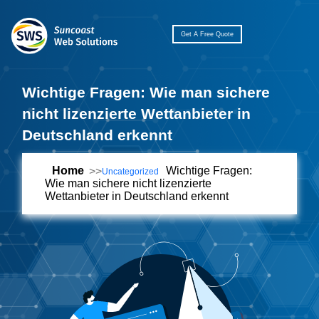
Get A Free Quote
Wichtige Fragen: Wie man sichere
nicht lizenzierte Wettanbieter in
Deutschland erkennt
Home
Wichtige Fragen:
Uncategorized
Wie man sichere nicht lizenzierte
Wettanbieter in Deutschland erkennt