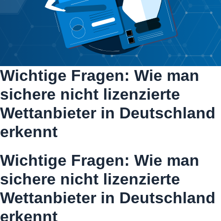
Wichtige Fragen: Wie man
sichere nicht lizenzierte
Wettanbieter in Deutschland
erkennt
Wichtige Fragen: Wie man
sichere nicht lizenzierte
Wettanbieter in Deutschland
erkennt