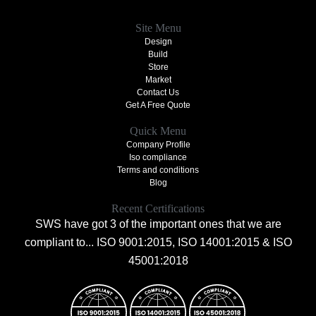
Site Menu
Design
Build
Store
Market
Contact Us
Get A Free Quote
Quick Menu
Company Profile
Iso compliance
Terms and conditions
Blog
Recent Certifications
SWS have got 3 of the important ones that we are
compliant to... ISO 9001:2015, ISO 14001:2015 & ISO
45001:2018