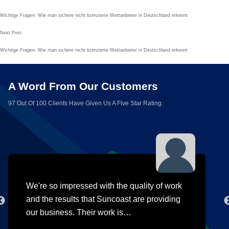
Post
navigation
Wichtige Fragen: Wie man sichere nicht lizenzierte Wettanbieter in Deutschland erkennt
Next Post
Wichtige Fragen: Wie man sichere nicht lizenzierte Wettanbieter in Deutschland erkennt
A Word From Our Customers
97 Out Of 100 Clients Have Given Us A Five Star Rating.
We're so impressed with the quality of work
and the results that Suncoast are providing
our business. Their work is…