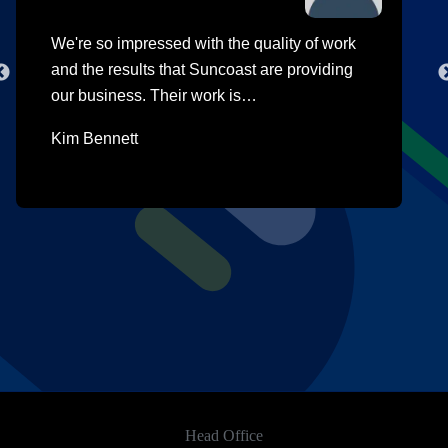
We're so impressed with the quality of work
and the results that Suncoast are providing
our business. Their work is…
Kim Bennett
Head Office