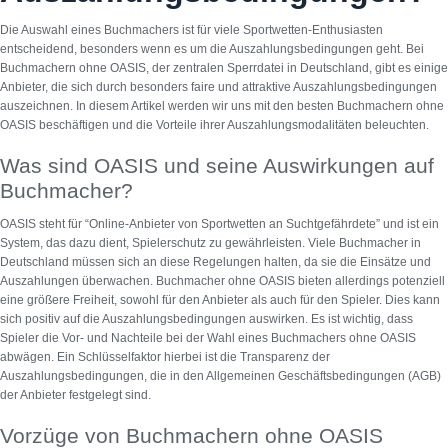
Die Auswahl eines Buchmachers ist für viele Sportwetten-Enthusiasten
entscheidend, besonders wenn es um die Auszahlungsbedingungen geht. Bei
Buchmachern ohne OASIS, der zentralen Sperrdatei in Deutschland, gibt es einige
Anbieter, die sich durch besonders faire und attraktive Auszahlungsbedingungen
auszeichnen. In diesem Artikel werden wir uns mit den besten Buchmachern ohne
OASIS beschäftigen und die Vorteile ihrer Auszahlungsmodalitäten beleuchten.
Was sind OASIS und seine Auswirkungen auf
Buchmacher?
OASIS steht für “Online-Anbieter von Sportwetten an Suchtgefährdete” und ist ein
System, das dazu dient, Spielerschutz zu gewährleisten. Viele Buchmacher in
Deutschland müssen sich an diese Regelungen halten, da sie die Einsätze und
Auszahlungen überwachen. Buchmacher ohne OASIS bieten allerdings potenziell
eine größere Freiheit, sowohl für den Anbieter als auch für den Spieler. Dies kann
sich positiv auf die Auszahlungsbedingungen auswirken. Es ist wichtig, dass
Spieler die Vor- und Nachteile bei der Wahl eines Buchmachers ohne OASIS
abwägen. Ein Schlüsselfaktor hierbei ist die Transparenz der
Auszahlungsbedingungen, die in den Allgemeinen Geschäftsbedingungen (AGB)
der Anbieter festgelegt sind.
Vorzüge von Buchmachern ohne OASIS