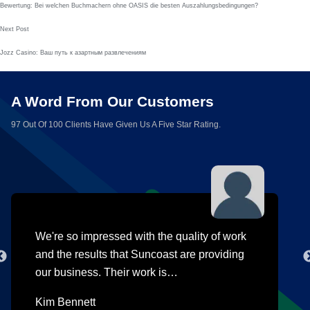
navigation
Bewertung: Bei welchen Buchmachern ohne OASIS die besten Auszahlungsbedingungen?
Next Post
Jozz Casino: Ваш путь к азартным развлечениям
A Word From Our Customers
97 Out Of 100 Clients Have Given Us A Five Star Rating.
We're so impressed with the quality of work
and the results that Suncoast are providing
our business. Their work is…
Kim Bennett