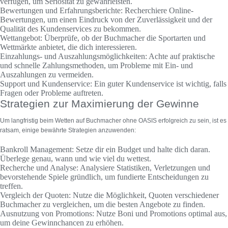
verfügen, um Seriosität zu gewährleisten.
Bewertungen und Erfahrungsberichte:
Recherchiere Online-
Bewertungen, um einen Eindruck von der Zuverlässigkeit und der
Qualität des Kundenservices zu bekommen.
Wettangebot:
Überprüfe, ob der Buchmacher die Sportarten und
Wettmärkte anbietet, die dich interessieren.
Einzahlungs- und Auszahlungsmöglichkeiten:
Achte auf praktische
und schnelle Zahlungsmethoden, um Probleme mit Ein- und
Auszahlungen zu vermeiden.
Support und Kundenservice:
Ein guter Kundenservice ist wichtig, falls
Fragen oder Probleme auftreten.
Strategien zur Maximierung der Gewinne
Um langfristig beim Wetten auf Buchmacher ohne OASIS erfolgreich zu sein, ist es
ratsam, einige bewährte Strategien anzuwenden:
Bankroll Management:
Setze dir ein Budget und halte dich daran.
Überlege genau, wann und wie viel du wettest.
Recherche und Analyse:
Analysiere Statistiken, Verletzungen und
bevorstehende Spiele gründlich, um fundierte Entscheidungen zu
treffen.
Vergleich der Quoten:
Nutze die Möglichkeit, Quoten verschiedener
Buchmacher zu vergleichen, um die besten Angebote zu finden.
Ausnutzung von Promotions:
Nutze Boni und Promotions optimal aus,
um deine Gewinnchancen zu erhöhen.