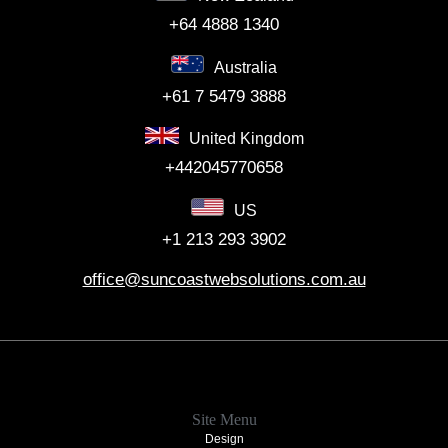
+64 4888 1340
Australia
+61 7 5479 3888
United Kingdom
+442045770658
US
+1 213 293 3902
office@suncoastwebsolutions.com.au
Site Menu
Design