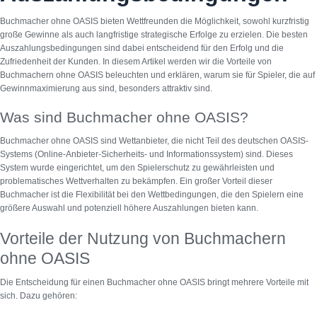
Buchmacher ohne OASIS bieten Wettfreunden die Möglichkeit, sowohl kurzfristig
große Gewinne als auch langfristige strategische Erfolge zu erzielen. Die besten
Auszahlungsbedingungen sind dabei entscheidend für den Erfolg und die
Zufriedenheit der Kunden. In diesem Artikel werden wir die Vorteile von
Buchmachern ohne OASIS beleuchten und erklären, warum sie für Spieler, die auf
Gewinnmaximierung aus sind, besonders attraktiv sind.
Was sind Buchmacher ohne OASIS?
Buchmacher ohne OASIS sind Wettanbieter, die nicht Teil des deutschen OASIS-
Systems (Online-Anbieter-Sicherheits- und Informationssystem) sind. Dieses
System wurde eingerichtet, um den Spielerschutz zu gewährleisten und
problematisches Wettverhalten zu bekämpfen. Ein großer Vorteil dieser
Buchmacher ist die Flexibilität bei den Wettbedingungen, die den Spielern eine
größere Auswahl und potenziell höhere Auszahlungen bieten kann.
Vorteile der Nutzung von Buchmachern
ohne OASIS
Die Entscheidung für einen Buchmacher ohne OASIS bringt mehrere Vorteile mit
sich. Dazu gehören: