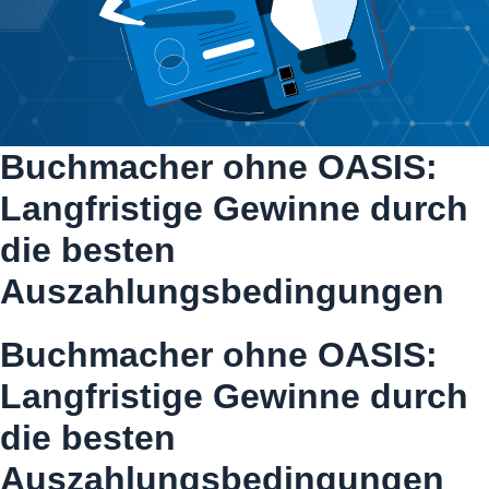
Buchmacher ohne OASIS:
Langfristige Gewinne durch
die besten
Auszahlungsbedingungen
Buchmacher ohne OASIS:
Langfristige Gewinne durch
die besten
Auszahlungsbedingungen