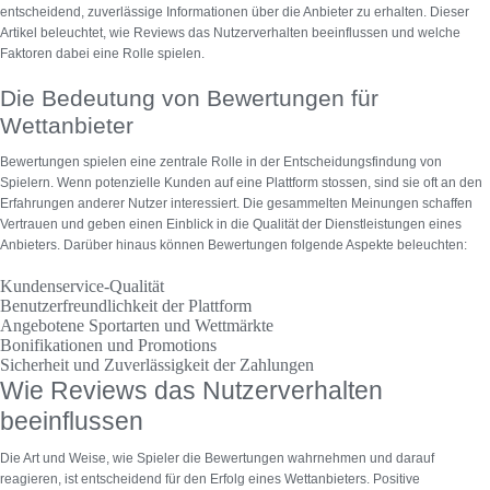
entscheidend, zuverlässige Informationen über die Anbieter zu erhalten. Dieser
Artikel beleuchtet, wie Reviews das Nutzerverhalten beeinflussen und welche
Faktoren dabei eine Rolle spielen.
Die Bedeutung von Bewertungen für
Wettanbieter
Bewertungen spielen eine zentrale Rolle in der Entscheidungsfindung von
Spielern. Wenn potenzielle Kunden auf eine Plattform stossen, sind sie oft an den
Erfahrungen anderer Nutzer interessiert. Die gesammelten Meinungen schaffen
Vertrauen und geben einen Einblick in die Qualität der Dienstleistungen eines
Anbieters. Darüber hinaus können Bewertungen folgende Aspekte beleuchten:
Kundenservice-Qualität
Benutzerfreundlichkeit der Plattform
Angebotene Sportarten und Wettmärkte
Bonifikationen und Promotions
Sicherheit und Zuverlässigkeit der Zahlungen
Wie Reviews das Nutzerverhalten
beeinflussen
Die Art und Weise, wie Spieler die Bewertungen wahrnehmen und darauf
reagieren, ist entscheidend für den Erfolg eines Wettanbieters. Positive