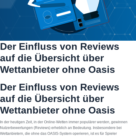
Der Einfluss von Reviews
auf die Übersicht über
Wettanbieter ohne Oasis
Der Einfluss von Reviews
auf die Übersicht über
Wettanbieter ohne Oasis
In der heutigen Zeit, in der Online-Wetten immer populärer werden, gewinnen
Nutzerbewertungen (Reviews) erheblich an Bedeutung. Insbesondere bei
Wettanbietern, die ohne das OASIS-System operieren, ist es für Spieler