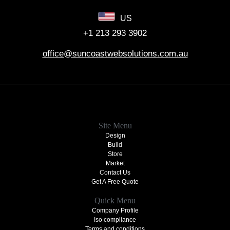
US
+1 213 293 3902
office@suncoastwebsolutions.com.au
Site Menu
Design
Build
Store
Market
Contact Us
Get A Free Quote
Quick Menu
Company Profile
Iso compliance
Terms and conditions