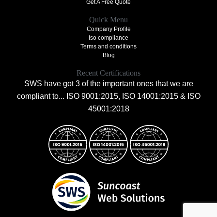
Get A Free Quote
Quick Menu
Company Profile
Iso compliance
Terms and conditions
Blog
Recent Certifications
SWS have got 3 of the important ones that we are
compliant to... ISO 9001:2015, ISO 14001:2015 & ISO
45001:2018