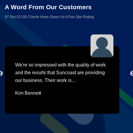
A Word From Our Customers
97 Out Of 100 Clients Have Given Us A Five Star Rating.
Suncoast Web Solutions are awesome.
They got everything done quickly and
efficiently with no hidden costs. We love
working with…
Andrew Plimmer