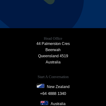
Head Office
44 Palmerston Cres
Beerwah
Queensland 4519
Australia
Start A Conversation
New Zealand
+64 4888 1340
Australia