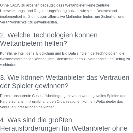
Ohne OASIS zu arbeiten bedeutet, dass Wettanbieter keine zentrale
Überwachungs- und Regulierungslösung nutzen, wie sie in Deutschland
implementiert ist. Sie müssen alternative Methoden finden, um Sicherheit und
Verantwortlichkeit zu gewährleisten.
2. Welche Technologien können
Wettanbietern helfen?
Künstliche Intelligenz, Blockchain und Big Data sind einige Technologien, die
Wettanbietern helfen können, ihre Dienstleistungen zu verbessern und Betrug zu
verhindern.
3. Wie können Wettanbieter das Vertrauen
der Spieler gewinnen?
Durch transparente Geschäftsbedingungen, verantwortungsvolles Spielen und
Partnerschaften mit unabhängigen Organisationen können Wettanbieter das
Vertrauen ihrer Kunden gewinnen.
4. Was sind die größten
Herausforderungen für Wettanbieter ohne