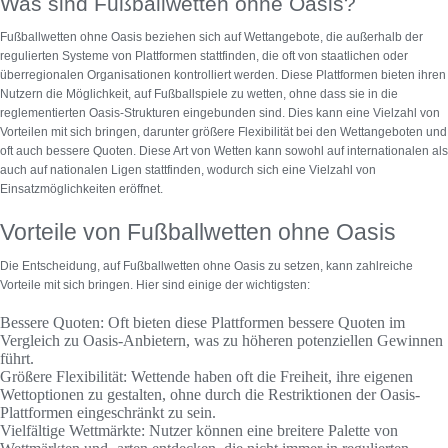
Was sind Fußballwetten ohne Oasis?
Fußballwetten ohne Oasis beziehen sich auf Wettangebote, die außerhalb der
regulierten Systeme von Plattformen stattfinden, die oft von staatlichen oder
überregionalen Organisationen kontrolliert werden. Diese Plattformen bieten ihren
Nutzern die Möglichkeit, auf Fußballspiele zu wetten, ohne dass sie in die
reglementierten Oasis-Strukturen eingebunden sind. Dies kann eine Vielzahl von
Vorteilen mit sich bringen, darunter größere Flexibilität bei den Wettangeboten und
oft auch bessere Quoten. Diese Art von Wetten kann sowohl auf internationalen als
auch auf nationalen Ligen stattfinden, wodurch sich eine Vielzahl von
Einsatzmöglichkeiten eröffnet.
Vorteile von Fußballwetten ohne Oasis
Die Entscheidung, auf Fußballwetten ohne Oasis zu setzen, kann zahlreiche
Vorteile mit sich bringen. Hier sind einige der wichtigsten:
Bessere Quoten:
Oft bieten diese Plattformen bessere Quoten im
Vergleich zu Oasis-Anbietern, was zu höheren potenziellen Gewinnen
führt.
Größere Flexibilität:
Wettende haben oft die Freiheit, ihre eigenen
Wettoptionen zu gestalten, ohne durch die Restriktionen der Oasis-
Plattformen eingeschränkt zu sein.
Vielfältige Wettmärkte:
Nutzer können eine breitere Palette von