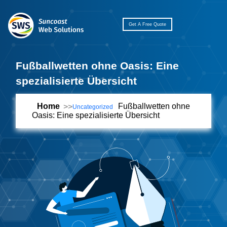
Get A Free Quote
Fußballwetten ohne Oasis: Eine
spezialisierte Übersicht
Home
Fußballwetten ohne
Uncategorized
Oasis: Eine spezialisierte Übersicht