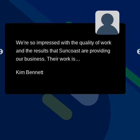
We're so impressed with the quality of work
and the results that Suncoast are providing
our business. Their work is…
Kim Bennett