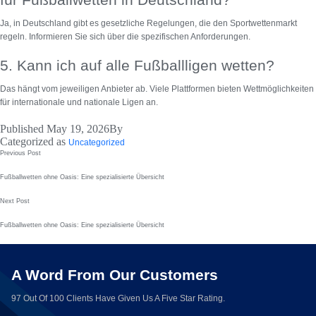
für Fußballwetten in Deutschland?
Ja, in Deutschland gibt es gesetzliche Regelungen, die den Sportwettenmarkt
regeln. Informieren Sie sich über die spezifischen Anforderungen.
5. Kann ich auf alle Fußballligen wetten?
Das hängt vom jeweiligen Anbieter ab. Viele Plattformen bieten Wettmöglichkeiten
für internationale und nationale Ligen an.
Published
May 19, 2026
By
Categorized as
Uncategorized
Post
Previous Post
navigation
Fußballwetten ohne Oasis: Eine spezialisierte Übersicht
Next Post
Fußballwetten ohne Oasis: Eine spezialisierte Übersicht
A Word From Our Customers
97 Out Of 100 Clients Have Given Us A Five Star Rating.