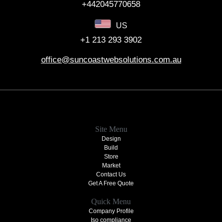
+442045770658
US
+1 213 293 3902
office@suncoastwebsolutions.com.au
Site Menu
Design
Build
Store
Market
Contact Us
Get A Free Quote
Quick Menu
Company Profile
Iso compliance