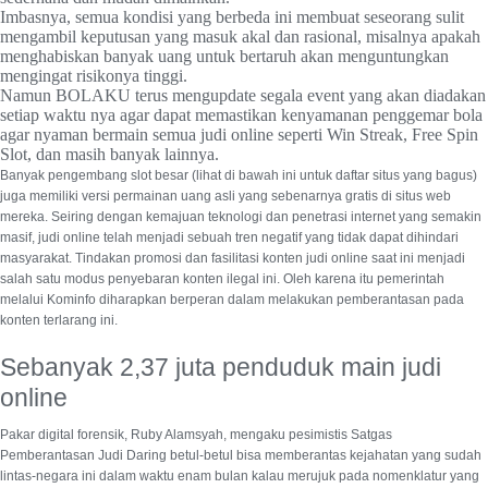
Imbasnya, semua kondisi yang berbeda ini membuat seseorang sulit
mengambil keputusan yang masuk akal dan rasional, misalnya apakah
menghabiskan banyak uang untuk bertaruh akan menguntungkan
mengingat risikonya tinggi.
Namun BOLAKU terus mengupdate segala event yang akan diadakan
setiap waktu nya agar dapat memastikan kenyamanan penggemar bola
agar nyaman bermain semua judi online seperti Win Streak, Free Spin
Slot, dan masih banyak lainnya.
Banyak pengembang slot besar (lihat di bawah ini untuk daftar situs yang bagus)
juga memiliki versi permainan uang asli yang sebenarnya gratis di situs web
mereka. Seiring dengan kemajuan teknologi dan penetrasi internet yang semakin
masif, judi online telah menjadi sebuah tren negatif yang tidak dapat dihindari
masyarakat. Tindakan promosi dan fasilitasi konten judi online saat ini menjadi
salah satu modus penyebaran konten ilegal ini. Oleh karena itu pemerintah
melalui Kominfo diharapkan berperan dalam melakukan pemberantasan pada
konten terlarang ini.
Sebanyak 2,37 juta penduduk main judi
online
Pakar digital forensik, Ruby Alamsyah, mengaku pesimistis Satgas
Pemberantasan Judi Daring betul-betul bisa memberantas kejahatan yang sudah
lintas-negara ini dalam waktu enam bulan kalau merujuk pada nomenklatur yang