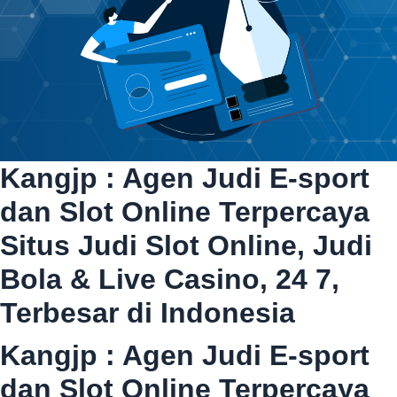
Kangjp : Agen Judi E-sport
dan Slot Online Terpercaya
Situs Judi Slot Online, Judi
Bola & Live Casino, 24 7,
Terbesar di Indonesia
Kangjp : Agen Judi E-sport
dan Slot Online Terpercaya