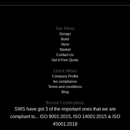
Site Menu
Design
Build
Store
Market
Contact Us
Get A Free Quote
Quick Menu
Company Profile
Iso compliance
Terms and conditions
Blog
Recent Certifications
SWS have got 3 of the important ones that we are
compliant to... ISO 9001:2015, ISO 14001:2015 & ISO
45001:2018