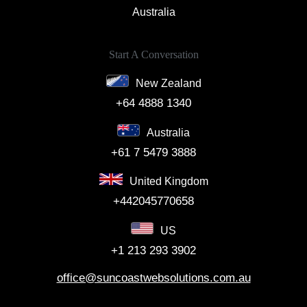
Australia
Start A Conversation
New Zealand
+64 4888 1340
Australia
+61 7 5479 3888
United Kingdom
+442045770658
US
+1 213 293 3902
office@suncoastwebsolutions.com.au