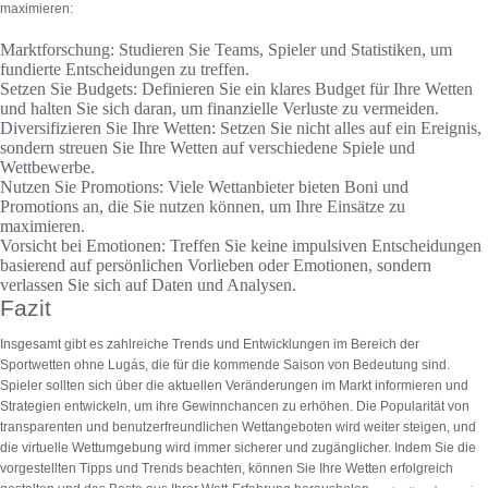
maximieren:
Marktforschung:
Studieren Sie Teams, Spieler und Statistiken, um
fundierte Entscheidungen zu treffen.
Setzen Sie Budgets:
Definieren Sie ein klares Budget für Ihre Wetten
und halten Sie sich daran, um finanzielle Verluste zu vermeiden.
Diversifizieren Sie Ihre Wetten:
Setzen Sie nicht alles auf ein Ereignis,
sondern streuen Sie Ihre Wetten auf verschiedene Spiele und
Wettbewerbe.
Nutzen Sie Promotions:
Viele Wettanbieter bieten Boni und
Promotions an, die Sie nutzen können, um Ihre Einsätze zu
maximieren.
Vorsicht bei Emotionen:
Treffen Sie keine impulsiven Entscheidungen
basierend auf persönlichen Vorlieben oder Emotionen, sondern
verlassen Sie sich auf Daten und Analysen.
Fazit
Insgesamt gibt es zahlreiche Trends und Entwicklungen im Bereich der
Sportwetten ohne Lugás, die für die kommende Saison von Bedeutung sind.
Spieler sollten sich über die aktuellen Veränderungen im Markt informieren und
Strategien entwickeln, um ihre Gewinnchancen zu erhöhen. Die Popularität von
transparenten und benutzerfreundlichen Wettangeboten wird weiter steigen, und
die virtuelle Wettumgebung wird immer sicherer und zugänglicher. Indem Sie die
vorgestellten Tipps und Trends beachten, können Sie Ihre Wetten erfolgreich