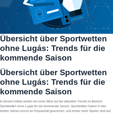
Übersicht über Sportwetten
ohne Lugás: Trends für die
kommende Saison
Übersicht über Sportwetten
ohne Lugás: Trends für die
kommende Saison
In diesem Artikel werfen wir einen Blick auf die aktuellen Trends im Bereich
Sportwetten ohne Lugás für die kommende Saison. Sportwetten haben in den
letzten Jahren enorm an Popularität gewonnen, und immer mehr Spieler sind auf