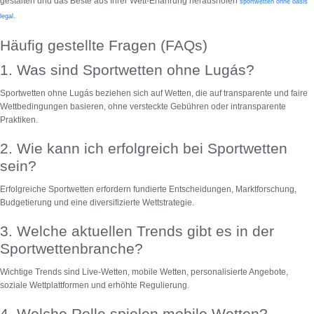
gestalten und das Beste aus Ihrer Wett-Erfahrung herausholen
sportwetten ohne oasis
.
legal
Häufig gestellte Fragen (FAQs)
1. Was sind Sportwetten ohne Lugás?
Sportwetten ohne Lugás beziehen sich auf Wetten, die auf transparente und faire
Wettbedingungen basieren, ohne versteckte Gebühren oder intransparente
Praktiken.
2. Wie kann ich erfolgreich bei Sportwetten
sein?
Erfolgreiche Sportwetten erfordern fundierte Entscheidungen, Marktforschung,
Budgetierung und eine diversifizierte Wettstrategie.
3. Welche aktuellen Trends gibt es in der
Sportwettenbranche?
Wichtige Trends sind Live-Wetten, mobile Wetten, personalisierte Angebote,
soziale Wettplattformen und erhöhte Regulierung.