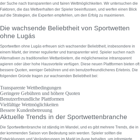
der Suche nach transparenten und fairen Wettmöglichkeiten. Wir untersuchen die
Faktoren, die das Wettverhalten der Spieler beeinflussen, und werfen einen Blick
auf die Strategien, die Experten empfehlen, um den Erfolg zu maximieren.
Die wachsende Beliebtheit von Sportwetten
ohne Lugás
Sportwetten ohne Lugás erfreuen sich wachsender Beliebtheit, insbesondere in
einem Markt, der immer regulierter und transparenter wird. Spieler suchen nach
Alternativen zu traditionellen Wettanbietern, die möglicherweise intransparent
agieren oder über hohe Hausvorteile verfügen. Diese neuen Plattformen bieten oft
bessere Quoten, weniger Gebühren und ein benutzerfreundlicheres Erlebnis. Die
folgenden Gründe tragen zur wachsenden Beliebtheit bei:
Transparente Wettbedingungen
Geringere Gebühren und höhere Quoten
Benutzerfreundliche Plattformen
Vielfältige Wettmöglichkeiten
Bessere Kundenbetreuung
Aktuelle Trends in der Sportwettenbranche
Die Sportwettenbranche ist ständig im Wandel, und es gibt mehrere Trends, die in
der kommenden Saison von Bedeutung sein werden. Spieler sollten die
Entwicklungen und Veränderungen im Markt im Auge behalten, um informierte