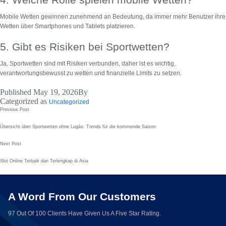
4. Welche Rolle spielen mobile Wetten?
Mobile Wetten gewinnen zunehmend an Bedeutung, da immer mehr Benutzer ihre
Wetten über Smartphones und Tablets platzieren.
5. Gibt es Risiken bei Sportwetten?
Ja, Sportwetten sind mit Risiken verbunden, daher ist es wichtig,
verantwortungsbewusst zu wetten und finanzielle Limits zu setzen.
Published
May 19, 2026
By
Categorized as
Uncategorized
Post
Previous Post
navigation
Übersicht über Sportwetten ohne Lugás: Trends für die kommende Saison
Next Post
Slot Online Terbaik dan Terlengkap di Asia
A Word From Our Customers
97 Out Of 100 Clients Have Given Us A Five Star Rating.