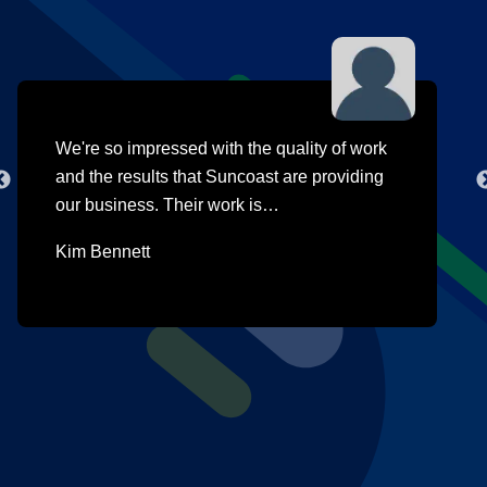
We're so impressed with the quality of work
and the results that Suncoast are providing
our business. Their work is…
Kim Bennett