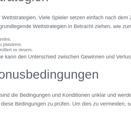
r Wettstrategien. Viele Spieler setzen einfach nach dem 
grundlegende Wettstrategien in Betracht ziehen, wie zum
erden.
 platzieren.
lliert zu steuern.
egie kann den Unterschied zwischen Gewinnen und Verlu
Bonusbedingungen
 sind die Bedingungen und Konditionen unklar und werden 
iese Bedingungen zu prüfen. Um dies zu vermeiden, sol