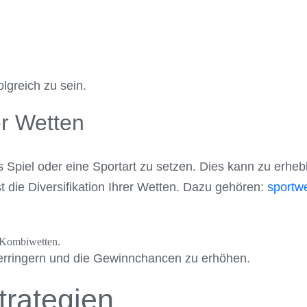
olgreich zu sein.
er Wetten
es Spiel oder eine Sportart zu setzen. Dies kann zu erhe
ist die Diversifikation Ihrer Wetten. Dazu gehören:
sportw
r Kombiwetten.
 verringern und die Gewinnchancen zu erhöhen.
trategien