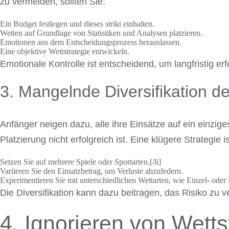
zu vermeiden, sollten Sie:
Ein Budget festlegen und dieses strikt einhalten.
Wetten auf Grundlage von Statistiken und Analysen platzieren.
Emotionen aus dem Entscheidungsprozess herauslassen.
Eine objektive Wettstrategie entwickeln.
Emotionale Kontrolle ist entscheidend, um langfristig erf
3. Mangelnde Diversifikation d
Anfänger neigen dazu, alle ihre Einsätze auf ein einzig
Platzierung nicht erfolgreich ist. Eine klügere Strategie 
Setzen Sie auf mehrere Spiele oder Sportarten.[/li]
Variieren Sie den Einsatzbetrag, um Verluste abzufedern.
Experimentieren Sie mit unterschiedlichen Wettarten, wie Einzel- ode
Die Diversifikation kann dazu beitragen, das Risiko zu
4. Ignorieren von Wetts