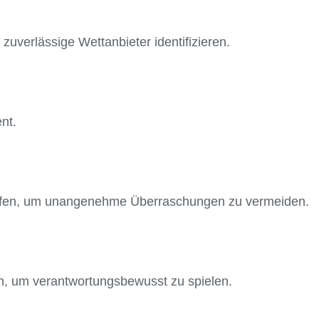
verlässige Wettanbieter identifizieren.
nt.
prüfen, um unangenehme Überraschungen zu vermeiden.
ren, um verantwortungsbewusst zu spielen.