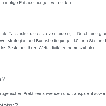
n unnötige Enttäuschungen vermeiden.
iele Fallstricke, die es zu vermeiden gilt. Durch eine
 Wettstrategien und Bonusbedingungen können Sie Ihre Er
 das Beste aus Ihren Wettaktivitäten herauszuholen.
s?
trügerischen Praktiken anwenden und transparent sowie l
bieter?