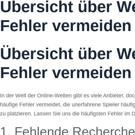
Übersicht über W
Fehler vermeiden
Übersicht über W
Fehler vermeiden
In der Welt der Online-Wetten gibt es viele Anbieter, do
häufige Fehler vermeidet, die unerfahrene Spieler häuf
zu platzieren. Lassen Sie uns die häufigsten Fehler im D
1. Fehlende Recherche