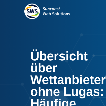
Übersicht
über
Wettanbieter
ohne Lugas:
Häufige