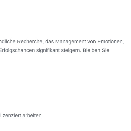
 gründliche Recherche, das Management von Emotionen,
folgschancen signifikant steigern. Bleiben Sie
izenziert arbeiten.