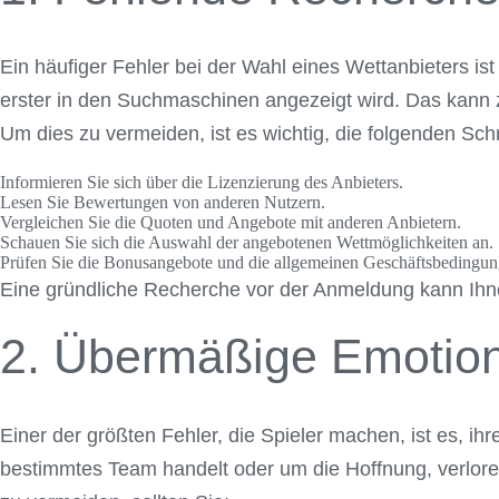
Ein häufiger Fehler bei der Wahl eines Wettanbieters is
erster in den Suchmaschinen angezeigt wird. Das kann z
Um dies zu vermeiden, ist es wichtig, die folgenden Schr
Informieren Sie sich über die Lizenzierung des Anbieters.
Lesen Sie Bewertungen von anderen Nutzern.
Vergleichen Sie die Quoten und Angebote mit anderen Anbietern.
Schauen Sie sich die Auswahl der angebotenen Wettmöglichkeiten an.
Prüfen Sie die Bonusangebote und die allgemeinen Geschäftsbedingun
Eine gründliche Recherche vor der Anmeldung kann Ihne
2. Übermäßige Emotio
Einer der größten Fehler, die Spieler machen, ist es, ih
bestimmtes Team handelt oder um die Hoffnung, verlore