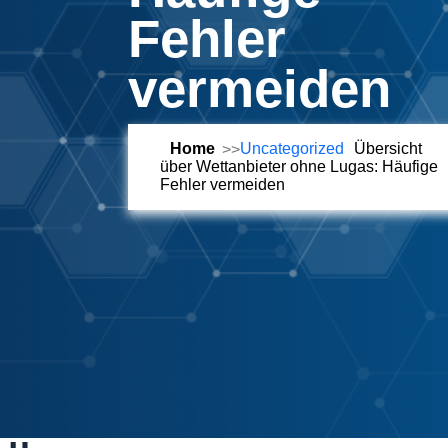
Fehler
vermeiden
Home
Uncategorized
Übersicht
über Wettanbieter ohne Lugas: Häufige
Fehler vermeiden