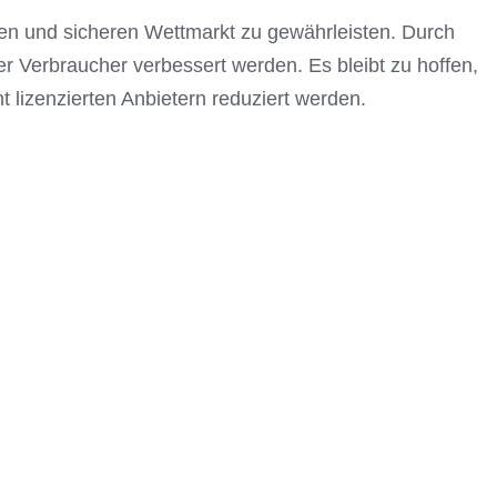
iren und sicheren Wettmarkt zu gewährleisten. Durch
r Verbraucher verbessert werden. Es bleibt zu hoffen,
t lizenzierten Anbietern reduziert werden.