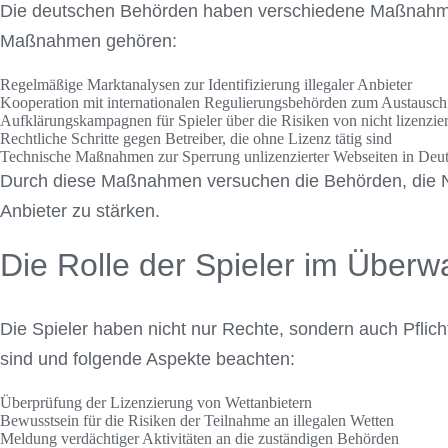
Die deutschen Behörden haben verschiedene Maßnahmen er
Maßnahmen gehören:
Regelmäßige Marktanalysen zur Identifizierung illegaler Anbieter
Kooperation mit internationalen Regulierungsbehörden zum Austausch
Aufklärungskampagnen für Spieler über die Risiken von nicht lizenzie
Rechtliche Schritte gegen Betreiber, die ohne Lizenz tätig sind
Technische Maßnahmen zur Sperrung unlizenzierter Webseiten in Deu
Durch diese Maßnahmen versuchen die Behörden, die Nu
Anbieter zu stärken.
Die Rolle der Spieler im Über
Die Spieler haben nicht nur Rechte, sondern auch Pflich
sind und folgende Aspekte beachten:
Überprüfung der Lizenzierung von Wettanbietern
Bewusstsein für die Risiken der Teilnahme an illegalen Wetten
Meldung verdächtiger Aktivitäten an die zuständigen Behörden