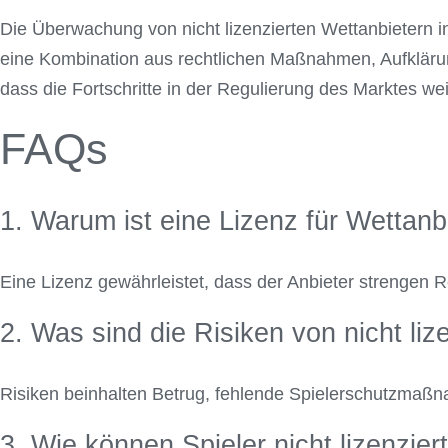
Die Überwachung von nicht lizenzierten Wettanbietern i
eine Kombination aus rechtlichen Maßnahmen, Aufklärung
dass die Fortschritte in der Regulierung des Marktes wei
FAQs
1. Warum ist eine Lizenz für Wettanb
Eine Lizenz gewährleistet, dass der Anbieter strengen R
2. Was sind die Risiken von nicht li
Risiken beinhalten Betrug, fehlende Spielerschutzmaß
3. Wie können Spieler nicht lizenzie