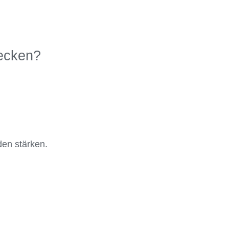
decken?
en stärken.