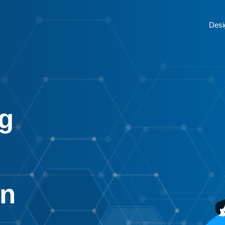
Desi
g
rn