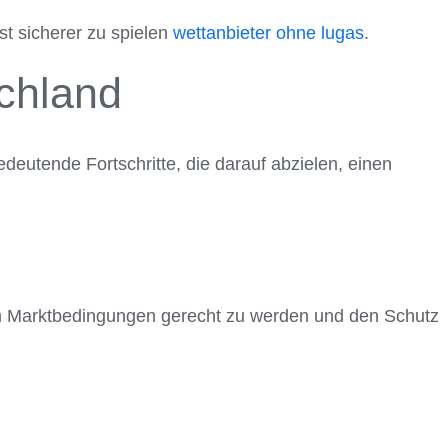
t sicherer zu spielen
wettanbieter ohne lugas
.
schland
deutende Fortschritte, die darauf abzielen, einen
den Marktbedingungen gerecht zu werden und den Schutz