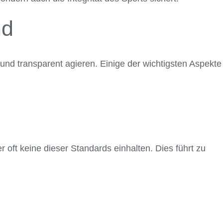
nd
 und transparent agieren. Einige der wichtigsten Aspekte
r oft keine dieser Standards einhalten. Dies führt zu