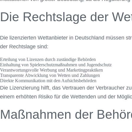
Die Rechtslage der Wet
Die lizenzierten Wettanbieter in Deutschland müssen stre
der Rechtslage sind:
Erteilung von Lizenzen durch zuständige Behörden
Einhaltung von Spielerschutzmaßnahmen und Jugendschutz
Verantwortungsvolle Werbung und Marketingpraktiken
Transparente Abwicklung von Wetten und Zahlungen
Direkte Kommunikation mit den Aufsichtsbehörden
Die Lizenzierung hilft, das Vertrauen der Verbraucher zu
einem erhöhten Risiko für die Wettenden und der Möglich
Maßnahmen der Behör