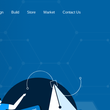
gn
Build
Store
Market
Contact Us