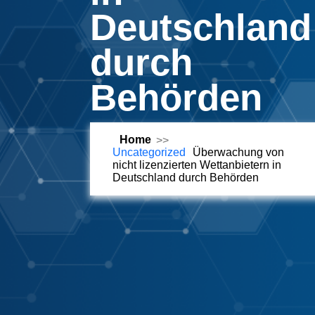
Deutschland
durch
Behörden
Home
Uncategorized
Überwachung von
nicht lizenzierten Wettanbietern in
Deutschland durch Behörden