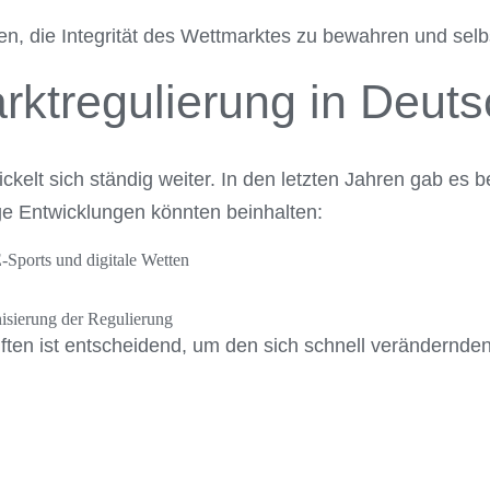
, die Integrität des Wettmarktes zu bewahren und selbs
rktregulierung in Deut
elt sich ständig weiter. In den letzten Jahren gab es be
ge Entwicklungen könnten beinhalten:
-Sports und digitale Wetten
sierung der Regulierung
iften ist entscheidend, um den sich schnell verändern