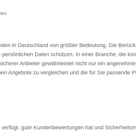
eten
tenden in Deutschland von größter Bedeutung. Die Berüc
 persönlichen Daten schützen. In einer Branche, die konti
 sicherer Anbieter gewährleistet nicht nur ein angenehme
enen Angebote zu vergleichen und die für Sie passende 
enz verfügt, gute Kundenbewertungen hat und Sicherhei