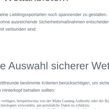
eine Lieblingssportarten noch spannender zu gestalten. 
orm ohne ausreichende Sicherheitsmaßnahmen entscheide
mit verbunden sind:
die Auswahl sicherer We
ettfreunde bestimmte Kriterien berücksichtigen, um sich
 Hinterkopf behalten sollten:
nz verfügen, beispielsweise von der Malta Gaming Authority oder der B
echnologien verwenden, um persönliche Daten zu schützen.