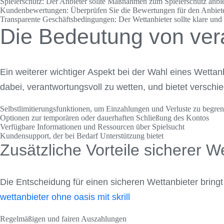
Spielerschutz:
Der Anbieter sollte Maßnahmen zum Spielerschutz anbiet
Kundenbewertungen:
Überprüfen Sie die Bewertungen für den Anbiete
Transparente Geschäftsbedingungen:
Der Wettanbieter sollte klare und 
Die Bedeutung von ver
Ein weiterer wichtiger Aspekt bei der Wahl eines Wettan
dabei, verantwortungsvoll zu wetten, und bietet versch
Selbstlimitierungsfunktionen, um Einzahlungen und Verluste zu begre
Optionen zur temporären oder dauerhaften Schließung des Kontos
Verfügbare Informationen und Ressourcen über Spielsucht
Kundensupport, der bei Bedarf Unterstützung bietet
Zusätzliche Vorteile sicherer W
Die Entscheidung für einen sicheren Wettanbieter bringt
wettanbieter ohne oasis mit skrill
Regelmäßigen und fairen Auszahlungen