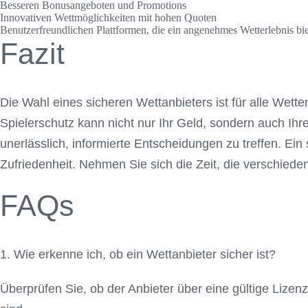
Besseren Bonusangeboten und Promotions
Innovativen Wettmöglichkeiten mit hohen Quoten
Benutzerfreundlichen Plattformen, die ein angenehmes Wetterlebnis bi
Fazit
Die Wahl eines sicheren Wettanbieters ist für alle Wet
Spielerschutz kann nicht nur Ihr Geld, sondern auch Ihre
unerlässlich, informierte Entscheidungen zu treffen. Ein
Zufriedenheit. Nehmen Sie sich die Zeit, die verschied
FAQs
1. Wie erkenne ich, ob ein Wettanbieter sicher ist?
Überprüfen Sie, ob der Anbieter über eine gültige Liz