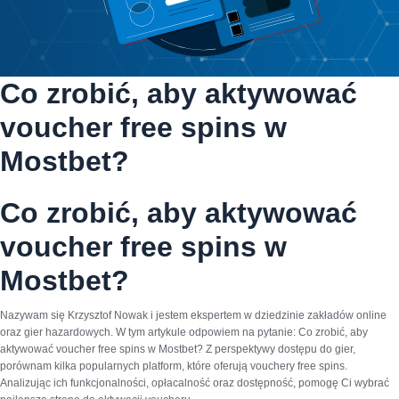
Co zrobić, aby aktywować
voucher free spins w
Mostbet?
Co zrobić, aby aktywować
voucher free spins w
Mostbet?
Nazywam się Krzysztof Nowak i jestem ekspertem w dziedzinie zakładów online
oraz gier hazardowych. W tym artykule odpowiem na pytanie:
Co zrobić, aby
aktywować voucher free spins w Mostbet?
Z perspektywy dostępu do gier,
porównam kilka popularnych platform, które oferują vouchery free spins.
Analizując ich funkcjonalności, opłacalność oraz dostępność, pomogę Ci wybrać