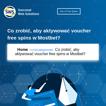
Get A Free Quote
Co zrobić, aby aktywować voucher
free spins w Mostbet?
Home
Co zrobić, aby
Uncategorized
aktywować voucher free spins w Mostbet?