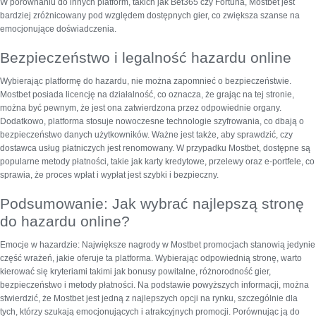
W porównaniu do innych platform, takich jak Bet365 czy Fortuna, Mostbet jest
bardziej zróżnicowany pod względem dostępnych gier, co zwiększa szanse na
emocjonujące doświadczenia.
Bezpieczeństwo i legalność hazardu online
Wybierając platformę do hazardu, nie można zapomnieć o bezpieczeństwie.
Mostbet posiada licencję na działalność, co oznacza, że grając na tej stronie,
można być pewnym, że jest ona zatwierdzona przez odpowiednie organy.
Dodatkowo, platforma stosuje nowoczesne technologie szyfrowania, co dbają o
bezpieczeństwo danych użytkowników. Ważne jest także, aby sprawdzić, czy
dostawca usług płatniczych jest renomowany. W przypadku Mostbet, dostępne są
popularne metody płatności, takie jak karty kredytowe, przelewy oraz e-portfele, co
sprawia, że proces wpłat i wypłat jest szybki i bezpieczny.
Podsumowanie: Jak wybrać najlepszą stronę
do hazardu online?
Emocje w hazardzie: Największe nagrody w Mostbet promocjach stanowią jedynie
część wrażeń, jakie oferuje ta platforma. Wybierając odpowiednią stronę, warto
kierować się kryteriami takimi jak bonusy powitalne, różnorodność gier,
bezpieczeństwo i metody płatności. Na podstawie powyższych informacji, można
stwierdzić, że Mostbet jest jedną z najlepszych opcji na rynku, szczególnie dla
tych, którzy szukają emocjonujących i atrakcyjnych promocji. Porównując ją do