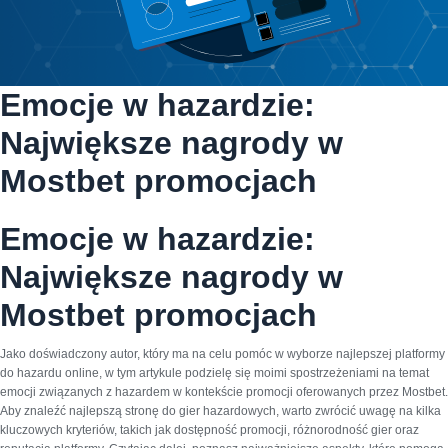
Emocje w hazardzie:
Największe nagrody w
Mostbet promocjach
Emocje w hazardzie:
Największe nagrody w
Mostbet promocjach
Jako doświadczony autor, który ma na celu pomóc w wyborze najlepszej platformy
do hazardu online, w tym artykule podzielę się moimi spostrzeżeniami na temat
emocji związanych z hazardem w kontekście promocji oferowanych przez Mostbet.
Aby znaleźć najlepszą stronę do gier hazardowych, warto zwrócić uwagę na kilka
kluczowych kryteriów, takich jak dostępność promocji, różnorodność gier oraz