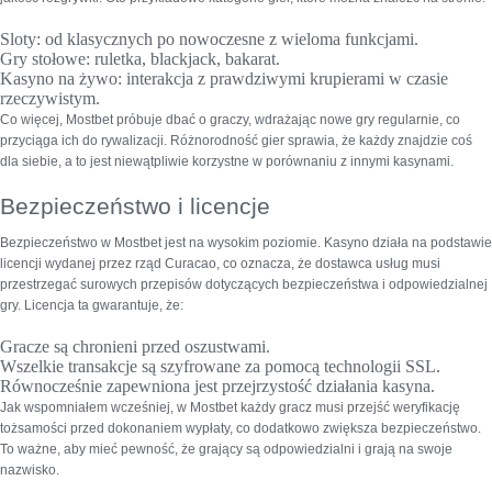
Sloty: od klasycznych po nowoczesne z wieloma funkcjami.
Gry stołowe: ruletka, blackjack, bakarat.
Kasyno na żywo: interakcja z prawdziwymi krupierami w czasie
rzeczywistym.
Co więcej, Mostbet próbuje dbać o graczy, wdrażając nowe gry regularnie, co
przyciąga ich do rywalizacji. Różnorodność gier sprawia, że każdy znajdzie coś
dla siebie, a to jest niewątpliwie korzystne w porównaniu z innymi kasynami.
Bezpieczeństwo i licencje
Bezpieczeństwo w Mostbet jest na wysokim poziomie. Kasyno działa na podstawie
licencji wydanej przez rząd Curacao, co oznacza, że dostawca usług musi
przestrzegać surowych przepisów dotyczących bezpieczeństwa i odpowiedzialnej
gry. Licencja ta gwarantuje, że:
Gracze są chronieni przed oszustwami.
Wszelkie transakcje są szyfrowane za pomocą technologii SSL.
Równocześnie zapewniona jest przejrzystość działania kasyna.
Jak wspomniałem wcześniej, w Mostbet każdy gracz musi przejść weryfikację
tożsamości przed dokonaniem wypłaty, co dodatkowo zwiększa bezpieczeństwo.
To ważne, aby mieć pewność, że grający są odpowiedzialni i grają na swoje
nazwisko.