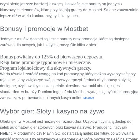
czyni ofertę jeszcze bardziej kuszącą. I to właśnie te bonusy są jednym z
kluczowych elementów, które przyciągają graczy do Mostbet. Są one zauważalnie
lepsze niż w wielu konkurencyjnych kasynach.
Bonusy i promocje w Mostbet
Jednym z atutów Mostbet są liczne bonusy oraz promocje, które są dostępne
zarówno dla nowych, jak i stałych graczy. Oto kilka z nich:
Bonus powitalny do 125% od pierwszego depozytu.
Regularne promocje tygodniowe i miesięczne.
Program lojalnościowy dla aktywnych graczy.
Warto również zwrócić uwagę na kod promocyjny, który można wykorzystać przy
rejestracji, aby zwiększyć swój pierwszy depozyt. Jednak aby bonusy stały się
dostępne, użytkownicy muszą spełnić określone warunki obrotu, co jest
standardem w branży. Pomimo tego, oferta Mostbet wydaje się być konkurencyjna,
zwłaszcza w porównaniu do innych kasyn online
.
Mostbet
Wybór gier: Sloty i kasyno na żywo
Oferta gier w Mostbet jest niezwykle różnorodna. Użytkownicy mają dostęp do
setek automatów, gier stołowych oraz kasyna na żywo. Producenci, tacy jak
NetEnt, Microgaming czy Play’n GO, dostarczają najlepsze tytuły, co wpływa na
jakość rozgrywki. Oto przykładowe kategorie gier, które można znaleźć na stronie: