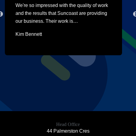
We're so impressed with the quality of work
and the results that Suncoast are providing
our business. Their work is…
Kim Bennett
Head Office
44 Palmerston Cres