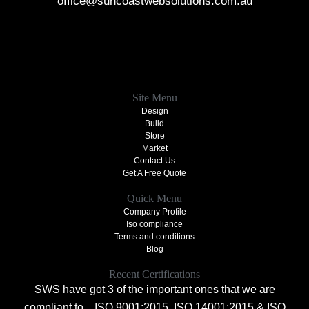
office@suncoastwebsolutions.com.au
Site Menu
Design
Build
Store
Market
Contact Us
Get A Free Quote
Quick Menu
Company Profile
Iso compliance
Terms and conditions
Blog
Recent Certifications
SWS have got 3 of the important ones that we are
compliant to... ISO 9001:2015, ISO 14001:2015 & ISO