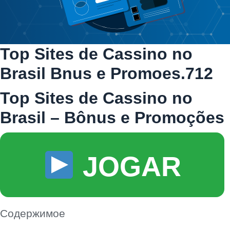
Top Sites de Cassino no
Brasil Bnus e Promoes.712
Top Sites de Cassino no
Brasil – Bônus e Promoções
JOGAR
Содержимое