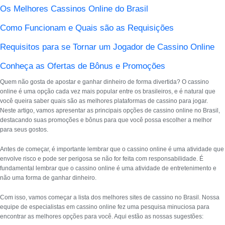
Os Melhores Cassinos Online do Brasil
Como Funcionam e Quais são as Requisições
Requisitos para se Tornar um Jogador de Cassino Online
Conheça as Ofertas de Bônus e Promoções
Quem não gosta de apostar e ganhar dinheiro de forma divertida? O cassino
online é uma opção cada vez mais popular entre os brasileiros, e é natural que
você queira saber quais são as melhores plataformas de cassino para jogar.
Neste artigo, vamos apresentar as principais opções de cassino online no Brasil,
destacando suas promoções e bônus para que você possa escolher a melhor
para seus gostos.
Antes de começar, é importante lembrar que o cassino online é uma atividade que
envolve risco e pode ser perigosa se não for feita com responsabilidade. É
fundamental lembrar que o cassino online é uma atividade de entretenimento e
não uma forma de ganhar dinheiro.
Com isso, vamos começar a lista dos melhores sites de cassino no Brasil. Nossa
equipe de especialistas em cassino online fez uma pesquisa minuciosa para
encontrar as melhores opções para você. Aqui estão as nossas sugestões: