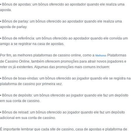
• Bônus de apostas: um bônus oferecido ao apostador quando ele realiza uma
aposta.
• Bônus de parlay: um bônus oferecido ao apostador quando ele realiza uma
aposta de parlay.
• Bônus de referência: um bônus oferecido ao apostador quando ele convida um
amigo a se registrar na casa de apostas.
Por fim, as melhores plataformas de cassino online, como a
Plataformas
Melhores
de Cassino Online, também oferecem promoções para atrair novos jogadores e
reter os já existentes. Algumas das promoções mais comuns incluem:
• Bônus de boas-vindas: um bônus oferecido ao jogador quando ele se registra na
plataforma de cassino por primeira vez.
• Bônus de depósito: um bônus oferecido ao jogador quando ele faz um depósito
em sua conta de cassino.
• Bônus de reload: um bônus oferecido ao jogador quando ele faz um depósito
adicional em sua conta de cassino.
É importante lembrar que cada site de cassino, casa de apostas e plataforma de