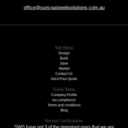
office@suncoastwebsolutions.com.au
Site Menu
Design
Build
Store
Market
Contact Us
Get A Free Quote
Quick Menu
Company Profile
Iso compliance
Terms and conditions
Blog
Recent Certifications
SWS have got 3 of the important ones that we are