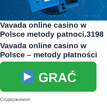
Vavada online casino w
Polsce metody patnoci.3198
Vavada online casino w
Polsce – metody płatności
GRAĆ
Содержимое